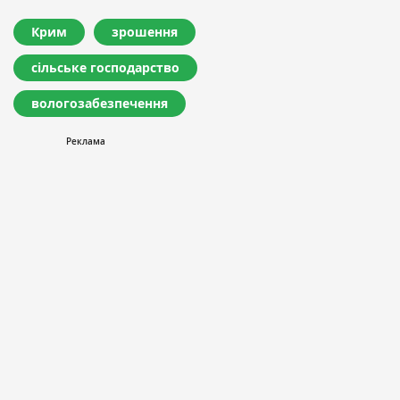
Крим
зрошення
сільське господарство
вологозабезпечення