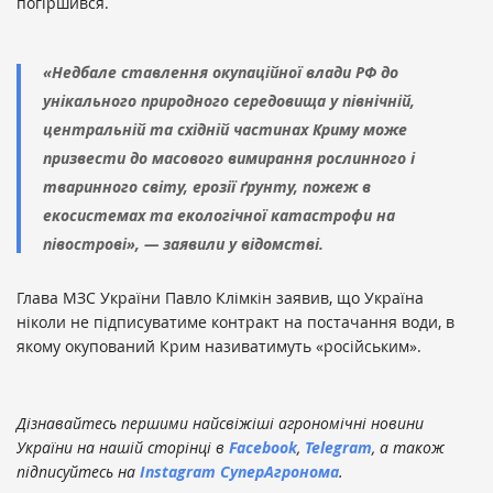
погіршився.
«Недбале ставлення окупаційної влади РФ до
унікального природного середовища у північній,
центральній та східній частинах Криму може
призвести до масового вимирання рослинного і
тваринного світу, ерозії ґрунту, пожеж в
екосистемах та екологічної катастрофи на
півострові», — заявили у відомстві.
Глава МЗС України Павло Клімкін заявив, що Україна
ніколи не підписуватиме контракт на постачання води, в
якому окупований Крим називатимуть «російським».
Дізнавайтесь першими найсвіжіші агрономічні новини
України на нашій сторінці в
Facebook
,
Telegram
, а також
підписуйтесь на
Instagram СуперАгронома
.