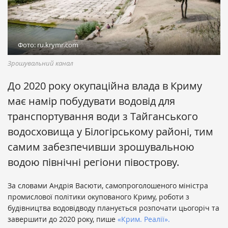
Фото: ru.krymr.com
Зрошувальний канал
До 2020 року окупаційна влада в Криму
має намір побудувати водовід для
транспортування води з Тайганського
водосховища у Білогірському районі, тим
самим забезпечивши зрошувальною
водою північні регіони півострову.
За словами Андрія Васюти, самопроголошеного міністра
промислової політики окупованого Криму, роботи з
будівництва водовідводу планується розпочати цьогоріч та
завершити до 2020 року, пише
«Крим. Реалії».