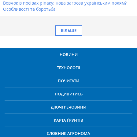
Вовчок в посівах ріпаку: нова загроза українським полям?
Особливості та боротьба
БІЛЬШЕ
НОВИНИ
ТЕХНОЛОГІЇ
ПОЧИТАТИ
ПОДИВИТИСЬ
ДІЮЧІ РЕЧОВИНИ
КАРТА ҐРУНТІВ
СЛОВНИК АГРОНОМА