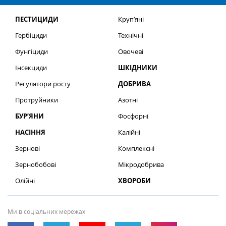
ПЕСТИЦИДИ
Круп’яні
Гербіциди
Технічні
Фунгіциди
Овочеві
Інсекциди
ШКІДНИКИ
Регулятори росту
ДОБРИВА
Протруйники
Азотні
БУР’ЯНИ
Фосфорні
НАСІННЯ
Калійні
Зернові
Комплексні
Зернобобові
Мікродобрива
Олійні
ХВОРОБИ
Ми в соціальних мережах