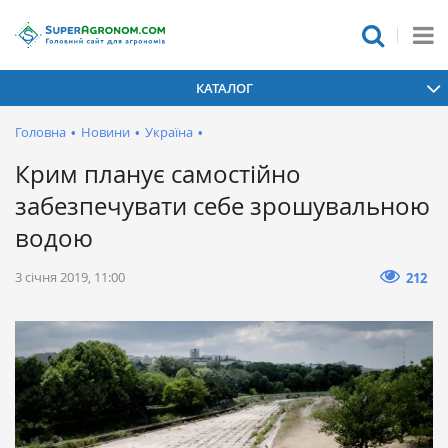
КАТАЛОГ
Головна
•
Новини
•
Україна
•
Крим планує самостійно
забезпечувати себе зрошувальною
водою
3 січня 2019, 11:00
212