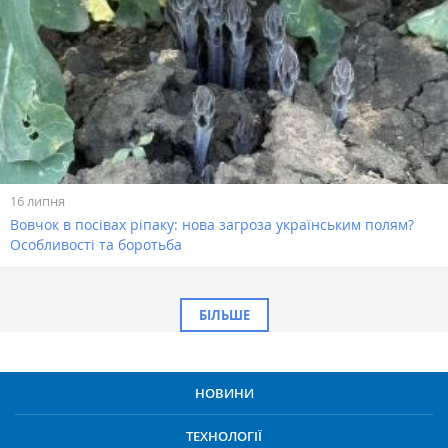
16 липня
Вовчок в посівах ріпаку: нова загроза українським полям?
Особливості та боротьба
БІЛЬШЕ
НОВИНИ
ТЕХНОЛОГІЇ