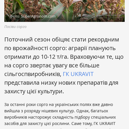
Фото: SuperAgronom.com
Посіви сорго
Поточний сезон обіцяє стати рекордним
по врожайності сорго: аграрії планують
отримати до 10-12 т/га. Враховуючи те, що
на сорго звертає увагу все більше
сільгоспвиробників,
ГК UKRAVIT
представила низку нових препаратів для
захисту цієї культури.
За останні роки сорго на українських полях вже давно
вийшла з розряду нішевих культур. Однак, багатьох
виробників насторожує складність підбору спеціальних
засобів для захисту цієї рослини. Саме тому, ГК UKRAVIT