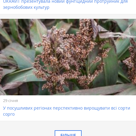
UKRAVIT презентувала новий фунгіцидний протруйник для
зернобобових культур
29 січня
У посушливих регіонах перспективно вирощувати всі сорти
сорго
БІЛЬШЕ