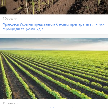
4 березня
Франдеса Україна представила 6 нових препаратів з лінійки
гербіцидів та фунгіцидів
11 лютого