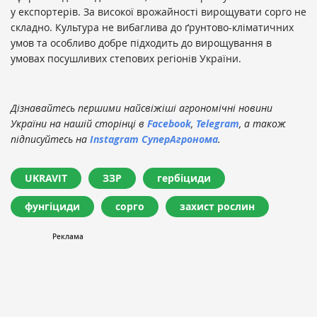
у експортерів. За високої врожайності вирощувати сорго не
складно. Культура не вибаглива до ґрунтово-кліматичних
умов та особливо добре підходить до вирощування в
умовах посушливих степових регіонів України.
Дізнавайтесь першими найсвіжіші агрономічні новини
України на нашій сторінці в
Facebook
,
Telegram
, а також
підписуйтесь на
Instagram СуперАгронома
.
UKRAVIT
ЗЗР
гербіциди
фунгіциди
сорго
захист рослин