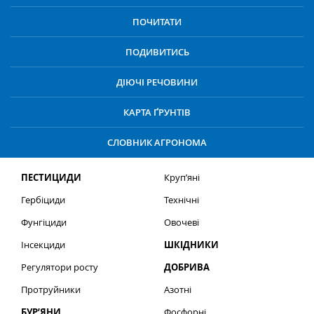
ПОЧИТАТИ
ПОДИВИТИСЬ
ДІЮЧІ РЕЧОВИНИ
КАРТА ҐРУНТІВ
СЛОВНИК АГРОНОМА
ПЕСТИЦИДИ
Круп’яні
Гербіциди
Технічні
Фунгіциди
Овочеві
Інсекциди
ШКІДНИКИ
Регулятори росту
ДОБРИВА
Протруйники
Азотні
БУР’ЯНИ
Фосфорні