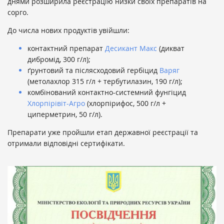
днями розширила реєстрацію низки своїх препаратів на
сорго.
До числа нових продуктів увійшли:
контактний препарат
Десикант Макс
(дикват
дибромід, 300 г/л);
ґрунтовий та післясходовий гербіцид
Варяг
(метолахлор 315 г/л + тербутилазин, 190 г/л);
комбінований контактно-системний фунгіцид
Хлорпірівіт-Агро
(хлорпірифос, 500 г/л +
циперметрин, 50 г/л).
Препарати уже пройшли етап державної реєстрації та
отримали відповідні сертифікати.