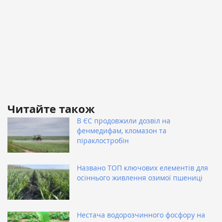
Читайте також
В ЄС продовжили дозвіл на
фенмедифам, кломазон та
піраклостробін
Названо ТОП ключових елементів для
осіннього живлення озимої пшениці
Нестача водорозчинного фосфору на