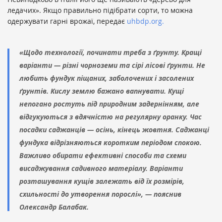
ледачих». Якщо правильно підібрати сорти, то можна
одержувати гарні врожаї, передає
uhbdp.org.
«Щодо технології, починати треба з ґрунту. Кращі
варіанти — різні чорноземи та сірі лісові ґрунти. Не
любить фундук піщаних, заболочених і засолених
ґрунтів. Кислу землю бажано вапнувати. Кущі
непогано ростуть під природним задернінням, але
відгукуються з вдячністю на регулярну оранку. Час
посадки саджанців — осінь, кінець жовтня. Саджанці
фундука відрізняються коротким періодом спокою.
Важливо обирати ефективні способи та схеми
висаджування садивного матеріалу. Варіанти
розташування кущів залежать від їх розмірів,
схильності до утворення порослі», — пояснив
Олександр Балабак.