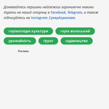
Дізнавайтесь першими найсвіжіші агрономічні новини
України на нашій сторінці в
Facebook
,
Telegram
, а також
підписуйтесь на
Instagram СуперАгронома
.
горіхоплідні культури
горіх волоський
урожайність
ґрунт
садівництво