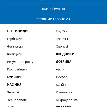
КАРТА ҐРУНТІВ
СЛОВНИК АГРОНОМА
ПЕСТИЦИДИ
Круп’яні
Гербіциди
Технічні
Фунгіциди
Овочеві
Інсекциди
ШКІДНИКИ
Регулятори росту
ДОБРИВА
Протруйники
Азотні
БУР’ЯНИ
Фосфорні
НАСІННЯ
Калійні
Зернові
Комплексні
Зернобобові
Мікродобрива