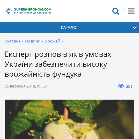
КАТАЛОГ
Головна
•
Новини
•
Урожай
•
Експерт розповів як в умовах
України забезпечити високу
врожайність фундука
25 вересня 2018, 09:30
391