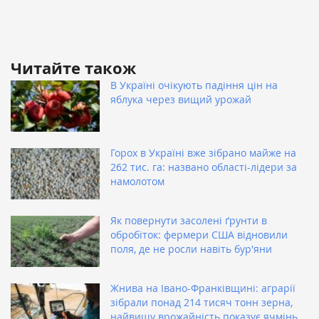
Читайте також
В Україні очікують падіння цін на
яблука через вищий урожай
Горох в Україні вже зібрано майже на
262 тис. га: названо області-лідери за
намолотом
Як повернути засолені ґрунти в
обробіток: фермери США відновили
поля, де не росли навіть бур'яни
Жнива на Івано-Франківщині: аграрії
зібрали понад 214 тисяч тонн зерна,
найвищу врожайність показує ячмінь