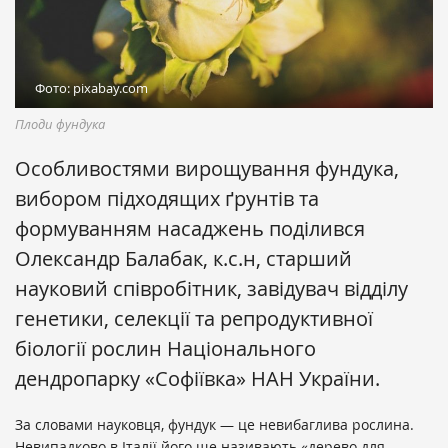
Фото: pixabay.com
Плоди фундука
Особливостями вирощування фундука,
вибором підходящих ґрунтів та
формуванням насаджень поділився
Олександр Балабак, к.с.н, старший
науковий співробітник, завідувач відділу
генетики, селекції та репродуктивної
біології рослин Національного
дендропарку «Софіївка» НАН України.
За словами науковця, фундук — це невибаглива рослина.
Невипадково в Італії його ще називають «дерево для