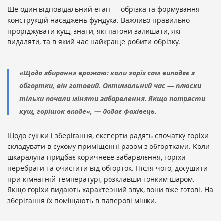
Ще один відповідальний етап — обрізка та формування
конструкцій насаджень фундука. Важливо правильно
проріджувати кущ, знати, які пагони залишати, які
видаляти, та в який час найкраще робити обрізку.
«Щодо збирання врожаю: коли горіх сам випадає з
обгортки, він готовий. Оптимальний час — плюски
тільки почали міняти забарвлення. Якщо потрясти
кущ, горішок впаде», — додає фахівець.
Щодо сушки і зберігання, експерти радять спочатку горіхи
складувати в сухому приміщенні разом з обгортками. Коли
шкаралупа придбає коричневе забарвлення, горіхи
перебрати та очистити від обгорток. Після чого, досушити
при кімнатній температурі, розклавши тонким шаром.
Якщо горіхи видають характерний звук, вони вже готові. На
зберігання їх поміщають в паперові мішки.