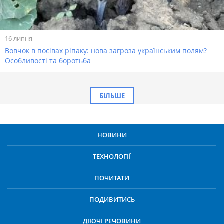
16 липня
Вовчок в посівах ріпаку: нова загроза українським полям?
Особливості та боротьба
БІЛЬШЕ
НОВИНИ
ТЕХНОЛОГІЇ
ПОЧИТАТИ
ПОДИВИТИСЬ
ДІЮЧІ РЕЧОВИНИ