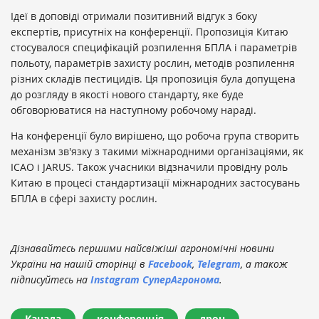
Ідеї ​​в доповіді отримали позитивний відгук з боку
експертів, присутніх на конференції. Пропозиція Китаю
стосувалося специфікацій розпилення БПЛА і параметрів
польоту, параметрів захисту рослин, методів розпилення
різних складів пестицидів. Ця пропозиція була допущена
до розгляду в якості нового стандарту, яке буде
обговорюватися на наступному робочому нараді.
На конференції було вирішено, що робоча група створить
механізм зв'язку з такими міжнародними організаціями, як
ICAO і JARUS. Також учасники відзначили провідну роль
Китаю в процесі стандартизації міжнародних застосувань
БПЛА в сфері захисту рослин.
Дізнавайтесь першими найсвіжіші агрономічні новини
України на нашій сторінці в
Facebook
,
Telegram
, а також
підписуйтесь на
Instagram СуперАгронома
.
Канада
конференція
дрон