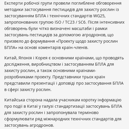
Експерти робочої групи провели поглиблене обговорення
методики застосування пестицидів для захисту рослин із
застосуванням БПЛА і технічних стандартів WG25,
запропонованих групою ISO / TC23 / SC6. Після інтенсивних
обговорень були чітко визначені масштаби і рамки
застосувань пестицидів за допомогою агродронов, що
призвело до формування «Проекту щодо захисту рослин
БПЛА» на основі коментарів країн-членів.
Китай, Японія і Корея є основними країнами, що проводять
дослідження, виробництвом і застосуванням БПЛА для
захисту рослин, а також основними країнами-
розробниками проекту. Представники трьох країн
представили презентації і доповіді про застосування БПЛА
в сфері захисту рослин.
Китайська сторона надала учасникам коротку інформацію
про події в Китаї у галузі стандартизації застосувань БПЛА
для захисту рослин і запропонувала терміново
сформулювати ряд міжнародних технічних стандартів для
застосувань агродронов.