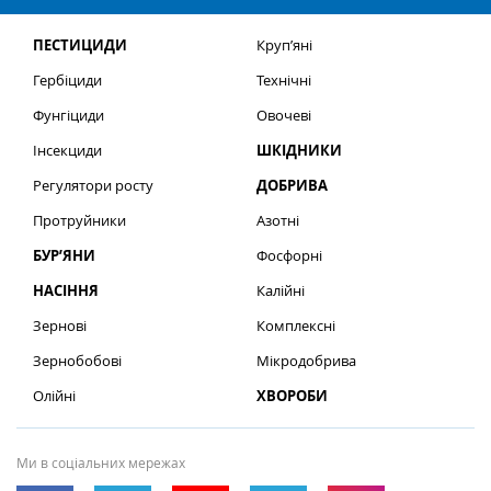
ПЕСТИЦИДИ
Круп’яні
Гербіциди
Технічні
Фунгіциди
Овочеві
Інсекциди
ШКІДНИКИ
Регулятори росту
ДОБРИВА
Протруйники
Азотні
БУР’ЯНИ
Фосфорні
НАСІННЯ
Калійні
Зернові
Комплексні
Зернобобові
Мікродобрива
Олійні
ХВОРОБИ
Ми в соціальних мережах