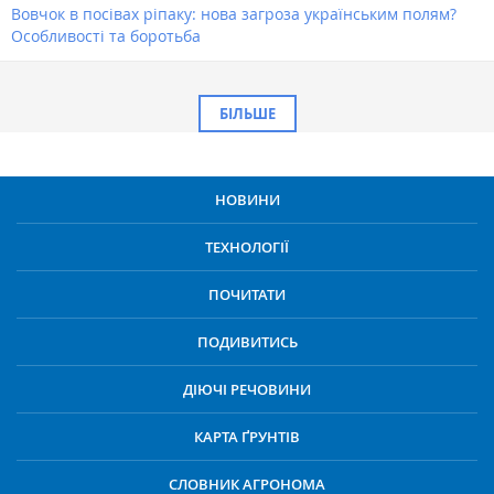
Вовчок в посівах ріпаку: нова загроза українським полям?
Особливості та боротьба
БІЛЬШЕ
НОВИНИ
ТЕХНОЛОГІЇ
ПОЧИТАТИ
ПОДИВИТИСЬ
ДІЮЧІ РЕЧОВИНИ
КАРТА ҐРУНТІВ
СЛОВНИК АГРОНОМА