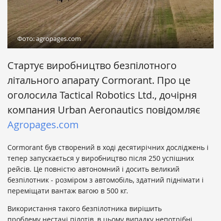
Фото: agropages.com
Стартує виробництво безпілотного
літального апарату Cormorant. Про це
оголосила Tactical Robotics Ltd., дочірня
компания Urban Aeronautics повідомляє
Аgropages.com
Cormorant був створений в ході десятирічних досліджень і
тепер запускається у виробництво після 250 успішних
рейсів. Це повністю автономний і досить великий
безпілотник - розміром з автомобіль, здатний піднімати і
переміщати вантаж вагою в 500 кг.
Використання такого безпілотника вирішить
проблему нестачі пілотів, в цьому випадку непотрібні