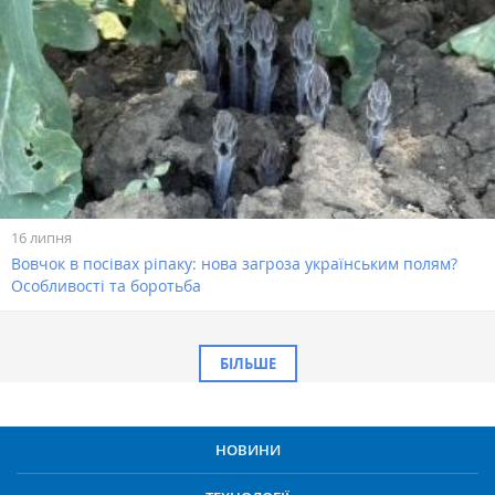
16 липня
Вовчок в посівах ріпаку: нова загроза українським полям?
Особливості та боротьба
БІЛЬШЕ
НОВИНИ