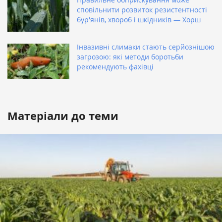
сповільнити розвиток резистентності
бур'янів, хвороб і шкідників — Хорш
Інвазивні слимаки стають серйознішою
загрозою: які методи боротьби
рекомендують фахівці
Матеріали до теми