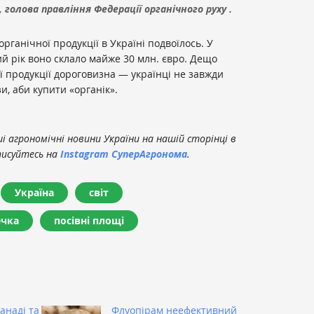
 голова правління Федерації органічного руху .
органічної продукції в Україні подвоїлось. У
й рік воно склало майже 30 млн. євро. Дещо
 продукції дороговизна — українці не завжди
и, аби купити «органік».
 агрономічні новини України на нашій сторінці в
писуйтесь на
Instagram СуперАгронома
.
Україна
світ
ечка
посівні площі
анаді та
Флуопірам неефективний