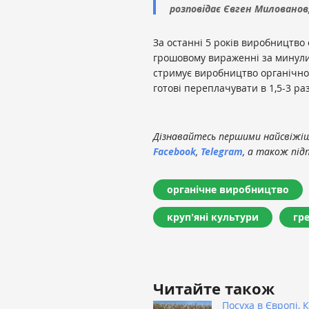
розповідає Євген Милованов,
За останні 5 років виробництво 
грошовому вираженні за минули
стримує виробництво органічної
готові переплачувати в 1,5-3 раз
Дізнавайтесь першими найсвіжіші
Facebook
,
Telegram
, а також під
органічне виробництво
крупʼяні культури
гр
Читайте також
Посуха в Європі, К