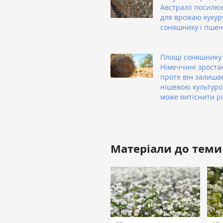
Австралії посилю
для врожаю кукур
соняшнику і пшен
Площі соняшнику
Німеччині зроста
проте він залиша
нішевою культуро
може витіснити р
Матеріали до теми