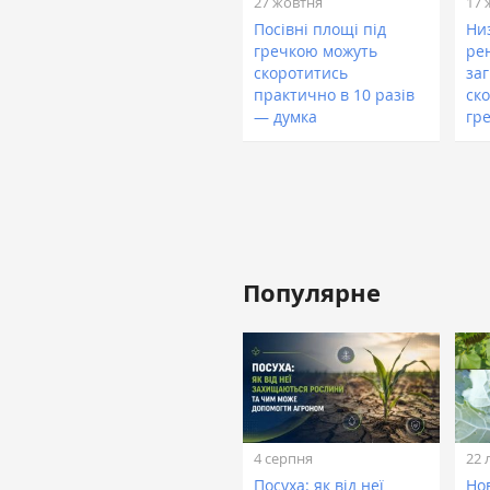
27 жовтня
17 
Посівні площі під
Ни
гречкою можуть
ре
скоротитись
за
практично в 10 разів
ск
— думка
гр
Популярне
4 серпня
22 
Посуха: як від неї
Нов