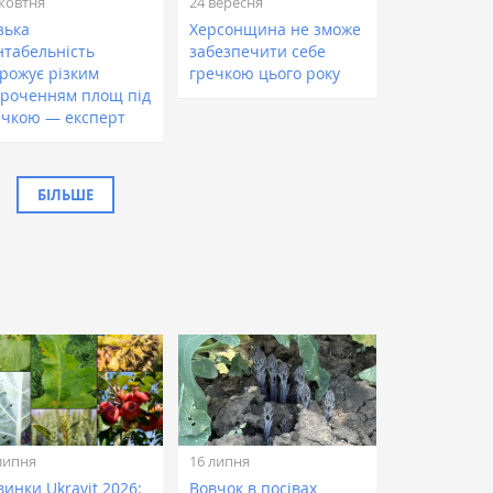
жовтня
24 вересня
зька
Херсонщина не зможе
нтабельність
забезпечити себе
грожує різким
гречкою цього року
ороченням площ під
ечкою — експерт
БІЛЬШЕ
липня
16 липня
инки Ukravit 2026:
Вовчок в посівах