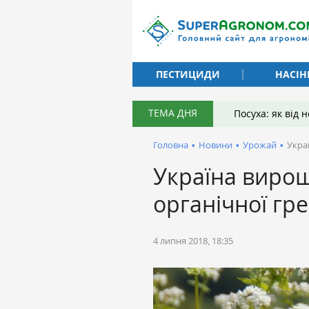
ПЕСТИЦИДИ
НАСІН
ТЕМА ДНЯ
Посуха: як від
Головна
•
Новини
•
Урожай
•
Укра
Україна вирощ
органічної гре
4 липня 2018, 18:35