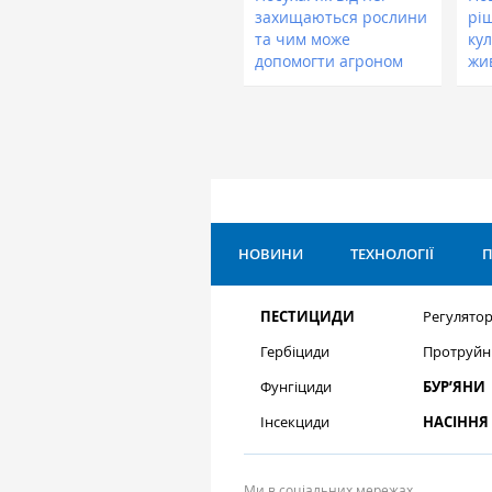
захищаються рослини
рі
та чим може
кул
допомогти агроном
жи
НОВИНИ
ТЕХНОЛОГІЇ
П
ПЕСТИЦИДИ
Регулятор
Гербіциди
Протруйн
Фунгіциди
БУР’ЯНИ
Інсекциди
НАСІННЯ
Ми в соціальних мережах