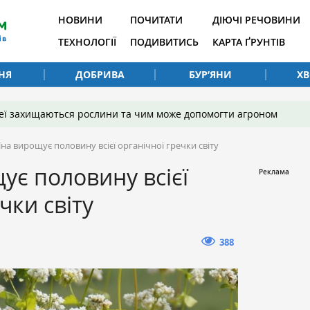
НОВИНИ
ПОЧИТАТИ
ДІЮЧІ РЕЧОВИНИ
ТЕХНОЛОГІЇ
ПОДИВИТИСЬ
КАРТА ҐРУНТІВ
НЯ
ДОБРИВА
БУР’ЯНИ
Х
 неї захищаються рослини та чим може допомогти агроном
їна вирощує половину всієї органічної гречки світу
ує половину всієї
чки світу
388