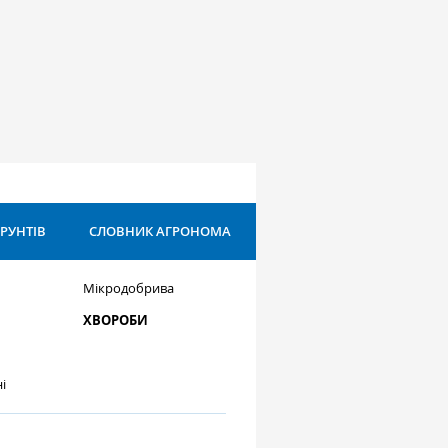
ҐРУНТІВ
СЛОВНИК АГРОНОМА
Мікродобрива
ХВОРОБИ
і