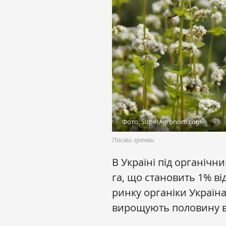
Фото: SuperAgronom.com
Посіви гречки
В Україні під органічн
га, що становить 1% від
ринку органіки Україна
вирощують половину всі