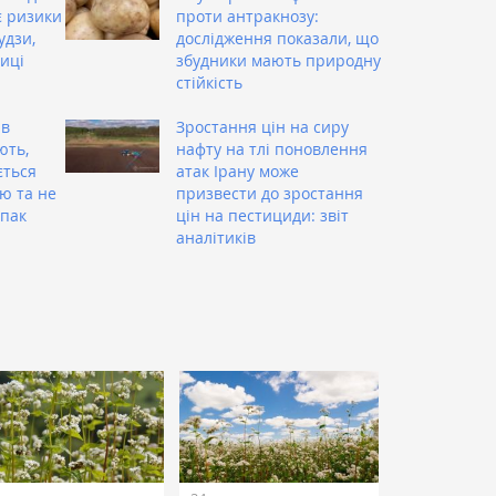
є ризики
проти антракнозу:
удзи,
дослідження показали, що
иці
збудники мають природну
стійкість
 в
Зростання цін на сиру
ють,
нафту на тлі поновлення
ється
атак Ірану може
ю та не
призвести до зростання
іпак
цін на пестициди: звіт
аналітиків