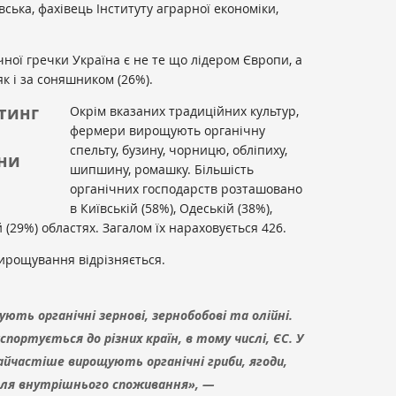
ська, фахівець Інституту аграрної економіки,
чної гречки Україна є не те що лідером Європи, а
як і за соняшником (26%).
тинг
Окрім вказаних традиційних культур,
фермери вирощують органічну
спельту, бузину, чорницю, обліпиху,
їни
шипшину, ромашку. Більшість
органічних господарств розташовано
в Київській (58%), Одеській (38%),
й (29%) областях. Загалом їх нараховується 426.
вирощування відрізняється.
ують органічні зернові, зернобобові та олійні.
спортується до різних країн, в тому числі, ЄС. У
і найчастіше вирощують органічні гриби, ягоди,
 для внутрішнього споживання», —