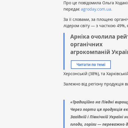
Про це повідомила Ольга Ходаків
передає
agroday.com.ua.
За її словами, за площею органі
лідером світу — з часткою 49%, 
Арніка очолила рей
органічних
агрокомпаній Укра
Читати по темі
Херсонській (38%), та Харківські
Залежно від регіону продукція 
«Традиційно на Півдні вирощ
Через порти ця продукція ек
Західній і Північній Україн
плоди, горіхи — переважно