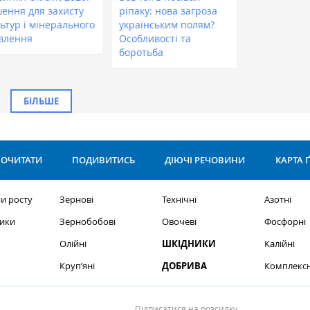
шення для захисту
ріпаку: нова загроза
ьтур і мінерального
українським полям?
влення
Особливості та
боротьба
БІЛЬШЕ
ОЧИТАТИ
ПОДИВИТИСЬ
ДІЮЧІ РЕЧОВИНИ
КАРТА 
и росту
Зернові
Технічні
Азотні
ики
Зернобобові
Овочеві
Фосфорні
Олійні
ШКІДНИКИ
Калійні
Круп’яні
ДОБРИВА
Комплексн
Підписатися на розсилку