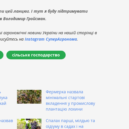
ти цей ланцюг. І тут я буду підтримувати
ив Володимир Гройсман.
 агрономічні новини України на нашій сторінці в
писуйтесь на
Instagram СуперАгронома
.
сільське господарство
ь
Фермерка назвала
лука
мінімальні стартові
жай
вкладення у промислову
плантацію лохини
назвав
Спалах парші, мілдью та
оїдіуму в садах і на