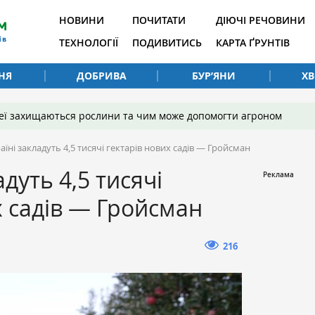
НОВИНИ
ПОЧИТАТИ
ДІЮЧІ РЕЧОВИНИ
ТЕХНОЛОГІЇ
ПОДИВИТИСЬ
КАРТА ҐРУНТІВ
НЯ
ДОБРИВА
БУР’ЯНИ
Х
 неї захищаються рослини та чим може допомогти агроном
аїні закладуть 4,5 тисячі гектарів нових садів — Гройсман
адуть 4,5 тисячі
х садів — Гройсман
216