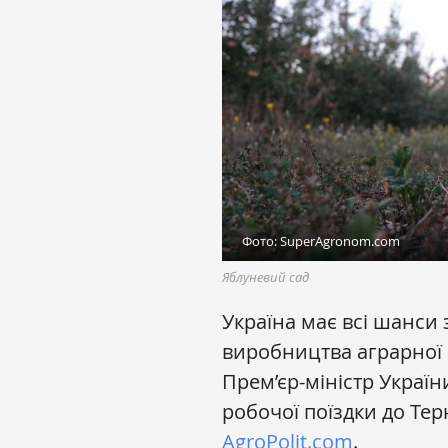
Фото: SuperAgronom.com
Яблуневий сад
Україна має всі шанси 
виробництва аграрної 
Прем’єр-міністр Украї
робочої поїздки до Тер
AgroPolit.com
.