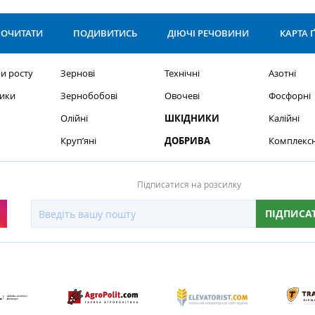
ОЧИТАТИ
ПОДИВИТИСЬ
ДІЮЧІ РЕЧОВИНИ
КАРТА 
и росту
Зернові
Технічні
Азотні
ики
Зернобобові
Овочеві
Фосфорні
Олійні
ШКІДНИКИ
Калійні
Круп’яні
ДОБРИВА
Комплексн
Підписатися на розсилку
ПІДПИСА