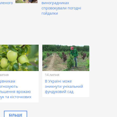
вленого
виноградниках
спровокували погодні
гойдалки
липня
14 липня
дівникам
В Україні може
огнозують
зникнути унікальний
ільшення врожаю
фундуковий сад
ук та кісточкових
БІЛЬШЕ