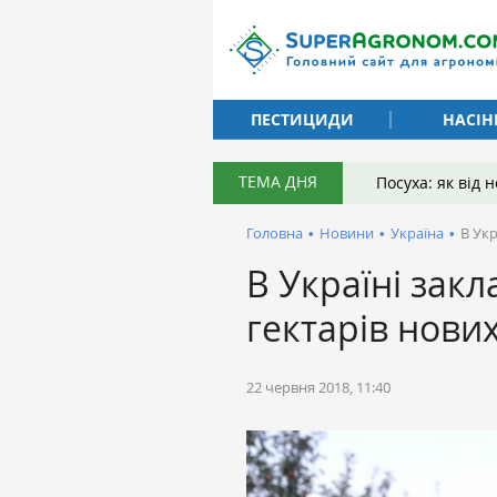
ПЕСТИЦИДИ
НАСІН
ТЕМА ДНЯ
Посуха: як від
Головна
•
Новини
•
Україна
•
В Укр
В Україні закл
гектарів нови
22 червня 2018, 11:40