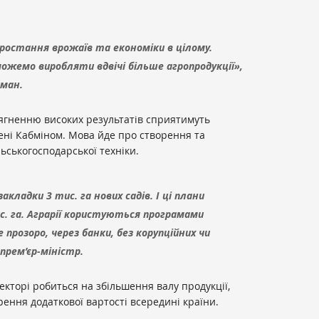
ростання врожаїв та економіки в цілому.
ожемо виробляти вдвічі більше агропродукції»,
сман.
сягненню високих результатів сприятимуть
ні Кабміном. Мова йде про створення та
ьськогосподарської техніки.
закладки 3 тис. га нових садів. І ці плани
. га. Аграрії користуються програмами
 прозоро, через банки, без корупційних чи
прем’єр-міністр.
екторі робиться на збільшення валу продукції,
ення додаткової вартості всередині країни.