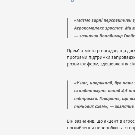
«Маємо гарні перспективи з
Агрокомплекс зростає. Ми м
— зазначив Володимир Грой
Прем’єр-міністр нагадав, що до
програми підтримки запровадже
розвиток ферм, здешевлення сіл
«У нас, наприклад, був план 
складатимуть понад 4,5 тис
підтримки. Говорять, що все
тіньових схем», — зазначив 
Він зазначив, що акцент в агрос
поглиблення переробки та створ