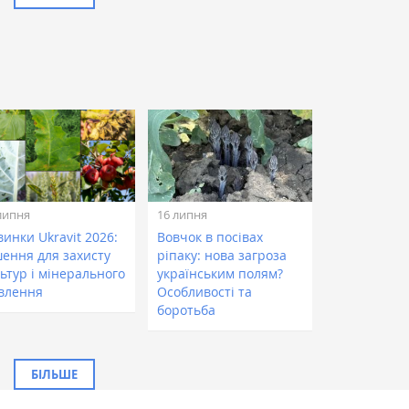
липня
16 липня
инки Ukravit 2026:
Вовчок в посівах
шення для захисту
ріпаку: нова загроза
ьтур і мінерального
українським полям?
влення
Особливості та
боротьба
БІЛЬШЕ