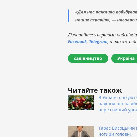
«Для нас важливо побудува
наших аграріїв», — наголос
Дізнавайтесь першими найсвіжіші
Facebook
,
Telegram
, а також під
садівництво
Україна
Читайте також
В Україні очікуют
падіння цін на яб
через вищий уро
Тарас Висоцький 
чотири головні