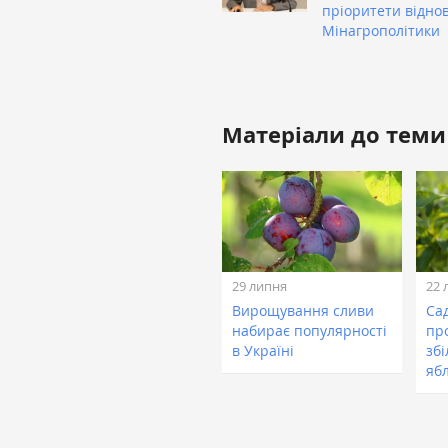
пріоритети відно
Мінагрополітики
Матеріали до теми
29 липня
22 
Вирощування сливи
Са
набирає популярності
пр
в Україні
зб
ябл