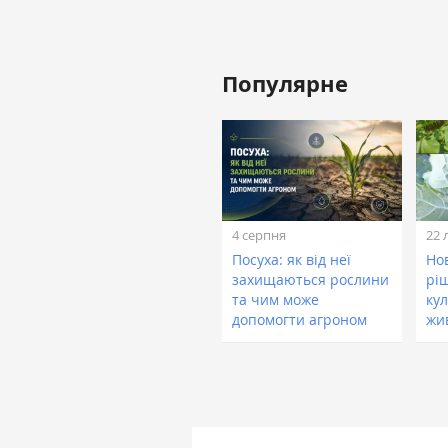
Популярне
4 серпня
22 
Посуха: як від неї
Нов
захищаються рослини
рі
та чим може
кул
допомогти агроном
жи