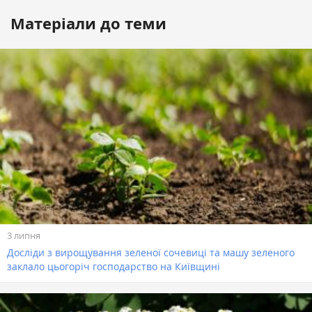
Матеріали до теми
3 липня
Досліди з вирощування зеленої сочевиці та машу зеленого
заклало цьогоріч господарство на Київщині