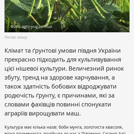
Фото: agro-yug.com.ua
Посіви машу
Клімат та ґрунтові умови півдня України
прекрасно підходить для культивування
цієї нішевої культури. Величезний ринок
збуту, тренд на здорове харчування, а
також здатність бобових відроджувати
родючість ґрунту, є причинами, які за
словами фахівців повинні спонукати
аграріїв вирощувати маш.
Культура має кілька назв: боби мунга, золотиста квасоля,
вігна промениста, прийшла до нас з Південно–Східної Азії.