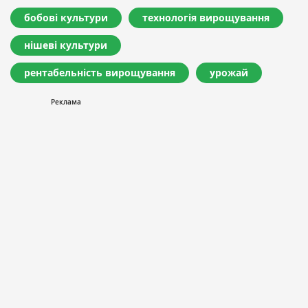
бобові культури
технологія вирощування
нішеві культури
рентабельність вирощування
урожай