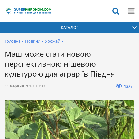
КАТАЛОГ
Головна
•
Новини
•
Урожай
•
Маш може стати новою
перспективною нішевою
культурою для аграріїв Півдня
11 червня 2018, 18:30
1377