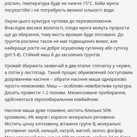
рослин, температура буде не нижче 15°C. Боби мунга
посухостійкі і не потребують великої кількості води.
Окрім цього культура чутлива до перезволоження.
Внаслідок високої вологості, плоди мунга можуть прорости
ще до збирання, тому якість врожаю буде зіпсовано. До
ґрунтів рослина також не має підвищених вимог, але
найкраще росте на добре осушеному суглинку або супіску
(рН 5-8). Стійкий маш й до засолених ґрунтів.
Урожай збирають зазвичай в два етапи: спочатку у червні,
а потім у листопаді. Такий процес обумовлений поступовим
дозріванням насіння – зібрати насіння маша одноразово
просто неможливо. Маш — особливо невибаглива культура.
Досить провести 1-2 поливи. Механізоване прибирання,
здійснюється зернозбиральним комбайном.
Насіння маша дуже поживне, містить близько 50%
крохмалю, 4% жирів і корисні мінеральні речовини.
Містить цінну клітковину, вітаміни групи В, мінеральні
речовини: калій, кальцій, натрій, магній, залізо, фосфор.