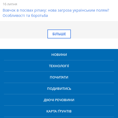
16 липня
Вовчок в посівах ріпаку: нова загроза українським полям?
Особливості та боротьба
БІЛЬШЕ
НОВИНИ
ТЕХНОЛОГІЇ
ПОЧИТАТИ
ПОДИВИТИСЬ
ДІЮЧІ РЕЧОВИНИ
КАРТА ҐРУНТІВ