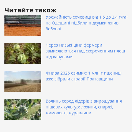
Читайте також
Урожайність сочевиці від 1,5 до 2,4 т/га:
на Одещині підбили підсумки жнив
бобової
Через низькі ціни фермери
замислюються над скороченням площ
під кавунами
Жнива 2026 озимих: 1 млн т пшениці
вже зібрали аграрії Полтавщини
Волинь серед лідерів з вирощування
нішевих культур: лохини, спаржі,
жимолості, журавлини