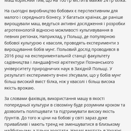
Маш корисний тим, що на 100 гр містить майже 24 гр білка.
На сьогодні виробництво бобових є перспективним для
малого і середнього бізнесу. У багатьох країнах, де раніше
вирощували маш, ведуться активні дослідження і розробки
агротехнологій відносно можливості культивування в
певних регіонах, Наприклад, у Польщі, де популярною
бобової культурою є квасоля, проводять експерименти з
вирощування бобів мунг. Польовий дослід проводився в
2016 році на експериментальній станції факультету
садівництва і ландшафтної архітектури Познанського
університету природничих наук в Західній Польщі. У
результаті експерименту вчені з’ясували, що у бобів мунг
більш високий вміст білка, ніж у квасолі і більш висока
якість врожаю.
За словами фахівців, використання машу в якості
попередньої культури в сівозміну буде розумним кроком та
дозволить поліпшувати та підтримувати високу якість
ґрунтів. До того ж ціни на бобові у світі зараз дуже
привабливі і мають тренд не зменшуватися в близькому
майбутньому, а тільки зростати. Наразі вартість в Україні