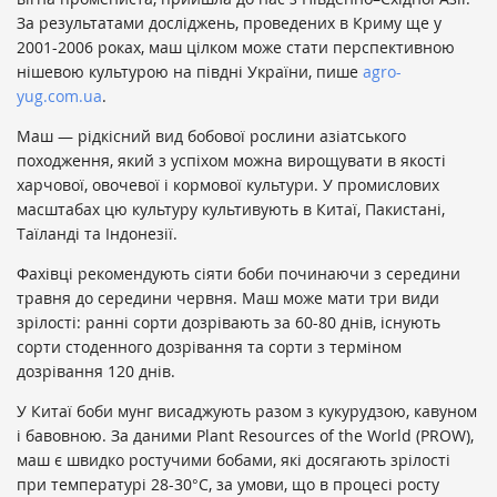
За результатами досліджень, проведених в Криму ще у
2001-2006 роках, маш цілком може стати перспективною
нішевою культурою на півдні України, пише
agro-
yug.com.ua
.
Маш — рідкісний вид бобової рослини азіатського
походження, який з успіхом можна вирощувати в якості
харчової, овочевої і кормової культури. У промислових
масштабах цю культуру культивують в Китаї, Пакистані,
Таїланді та Індонезії.
Фахівці рекомендують сіяти боби починаючи з середини
травня до середини червня. Маш може мати три види
зрілості: ранні сорти дозрівають за 60-80 днів, існують
сорти стоденного дозрівання та сорти з терміном
дозрівання 120 днів.
У Китаї боби мунг висаджують разом з кукурудзою, кавуном
і бавовною. За даними Plant Resources of the World (PROW),
маш є швидко ростучими бобами, які досягають зрілості
при температурі 28-30°C, за умови, що в процесі росту