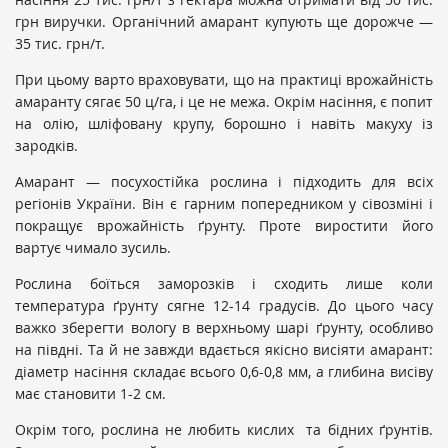
грн виручки. Органічний амарант купують ще дорожче —
35 тис. грн/т.
При цьому варто враховувати, що на практиці врожайність
амаранту сягає 50 ц/га, і це не межа. Окрім насіння, є попит
на олію, шліфовану крупу, борошно і навіть макуху із
зародків.
Амарант — посухостійка рослина і підходить для всіх
регіонів України. Він є гарним попередником у сівозміні і
покращує врожайність ґрунту. Проте виростити його
вартує чимало зусиль.
Рослина боїться заморозків і сходить лише коли
температура ґрунту сягне 12-14 градусів. До цього часу
важко зберегти вологу в верхньому шарі ґрунту, особливо
на півдні. Та й не завжди вдається якісно висіяти амарант:
діаметр насіння складає всього 0,6-0,8 мм, а глибина висіву
має становити 1-2 см.
Окрім того, рослина не любить кислих та бідних ґрунтів.