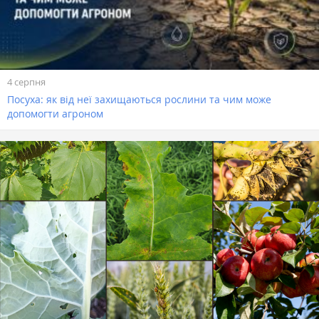
4 серпня
Посуха: як від неї захищаються рослини та чим може
допомогти агроном