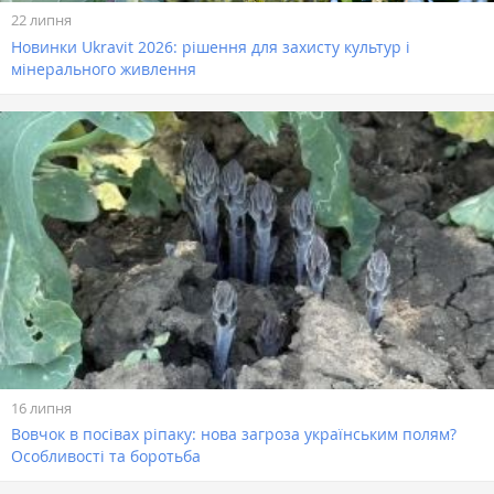
22 липня
Новинки Ukravit 2026: рішення для захисту культур і
мінерального живлення
16 липня
Вовчок в посівах ріпаку: нова загроза українським полям?
Особливості та боротьба