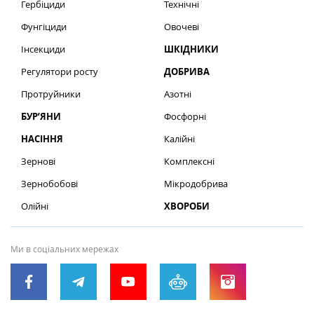
Гербіциди
Технічні
Фунгіциди
Овочеві
Інсекциди
ШКІДНИКИ
Регулятори росту
ДОБРИВА
Протруйники
Азотні
БУР’ЯНИ
Фосфорні
НАСІННЯ
Калійні
Зернові
Комплексні
Зернобобові
Мікродобрива
Олійні
ХВОРОБИ
Ми в соціальних мережах