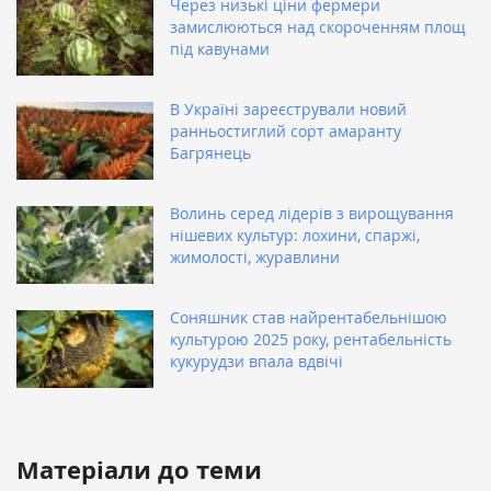
Через низькі ціни фермери
замислюються над скороченням площ
під кавунами
В Україні зареєстрували новий
ранньостиглий сорт амаранту
Багрянець
Волинь серед лідерів з вирощування
нішевих культур: лохини, спаржі,
жимолості, журавлини
Соняшник став найрентабельнішою
культурою 2025 року, рентабельність
кукурудзи впала вдвічі
Матеріали до теми