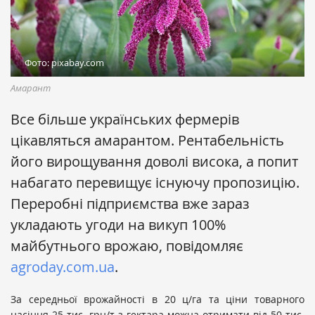
Фото: pixabay.com
Амарант
Все більше українських фермерів
цікавляться амарантом. Рентабельність
його вирощування доволі висока, а попит
набагато перевищує існуючу пропозицію.
Переробні підприємства вже зараз
укладають угоди на викуп 100%
майбутнього врожаю, повідомляє
agroday.com.ua
.
За середньої врожайності в 20 ц/га та ціни товарного
насіння 25 тис. грн/т з гектара можна отримати від 50 тис.