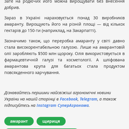
Зате на родючих його можна вирощувати без внесення
добрив.
Зараз в Україні нараховується понад 30 виробників
амаранту. Вирощують його на різній площі — від кількох
гектарів до 150-ти (наприклад, на Закарпатті).
Зазначимо також, що переробка амаранту у світі давно
стала високорентабельною галуззю. Лише на амарантовій
олії заробляють $500 млн щороку. Олія використовується в
фармацевтичній галузі та косметології. А шліфована
амарантова крупа для багатьох стала продуктом
повсякденного харчування.
Дізнавайтесь першими найсвіжіші агрономічні новини
України на нашій сторінці в
Facebook
,
Telegram
, а також
підписуйтесь на
Instagram СуперАгронома
.
амарант
щириця