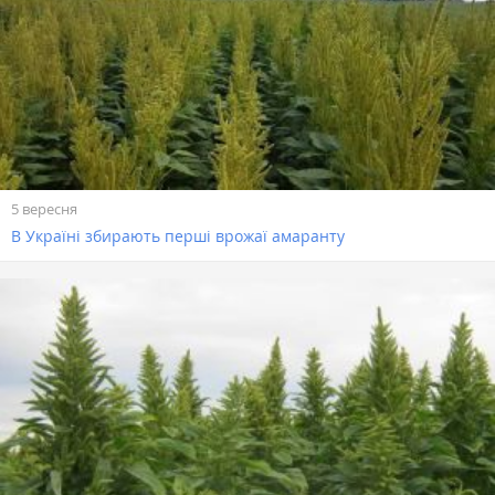
5 вересня
В Україні збирають перші врожаї амаранту