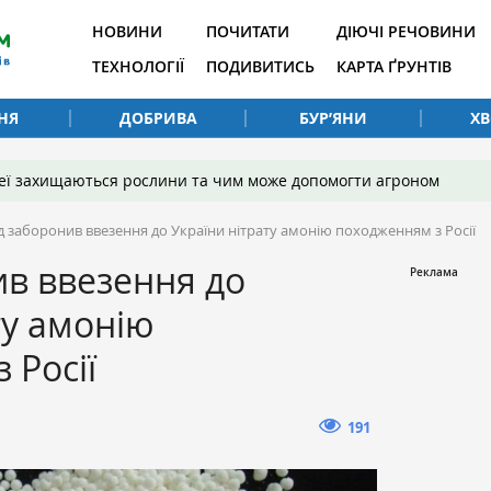
НОВИНИ
ПОЧИТАТИ
ДІЮЧІ РЕЧОВИНИ
ТЕХНОЛОГІЇ
ПОДИВИТИСЬ
КАРТА ҐРУНТІВ
НЯ
ДОБРИВА
БУР’ЯНИ
Х
 неї захищаються рослини та чим може допомогти агроном
д заборонив ввезення до України нітрату амонію походженням з Росії
в ввезення до
ту амонію
 Росії
191