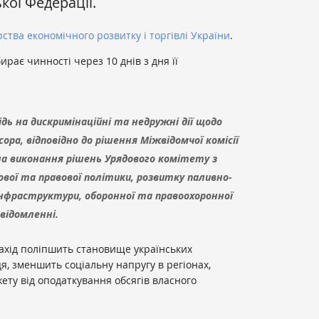
кої Федерації.
рства економічного розвитку і торгівлі України
.
рає чинності через 10 днів з дня її
дь на дискримінаційні та недружні дії щодо
сора, відповідно до рішення Міжвідомчої комісії
на виконання рішень Урядового комітету з
ової та правової політики, розвитку паливно-
інфраструктури, оборонної та правоохоронної
відомленні.
ахід поліпшить становище українських
я, зменшить соціальну напругу в регіонах,
ту від оподаткування обсягів власного