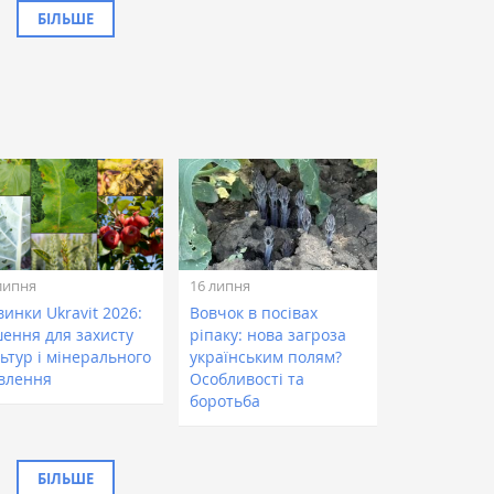
БІЛЬШЕ
липня
16 липня
инки Ukravit 2026:
Вовчок в посівах
шення для захисту
ріпаку: нова загроза
ьтур і мінерального
українським полям?
влення
Особливості та
боротьба
БІЛЬШЕ