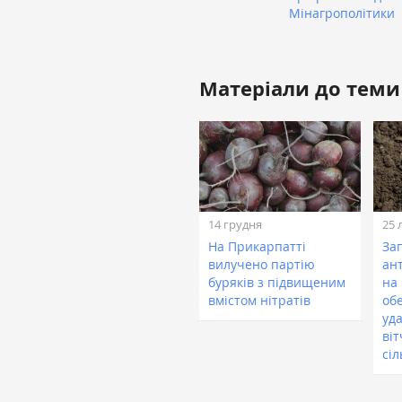
Мінагрополітики
Матеріали до теми
14 грудня
25 
На Прикарпатті
За
вилучено партію
ан
буряків з підвищеним
на 
вмістом нітратів
об
уд
ві
сі