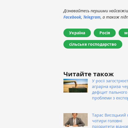
Дізнавайтесь першими найсвіжіші
Facebook
,
Telegram
, а також під
Україна
Росія
м
сільське господарство
Читайте також
У росії загострює
аграрна криза че
дефіцит пального
проблеми з експо
Тарас Висоцький 
чотири головні
пріоритети відно