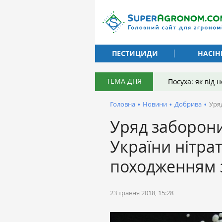
ПЕСТИЦИДИ
НАСІН
ТЕМА ДНЯ
Посуха: як від
Головна
•
Новини
•
Добрива
•
Уря
Уряд заборони
України нітра
походженням з
23 травня 2018, 15:28