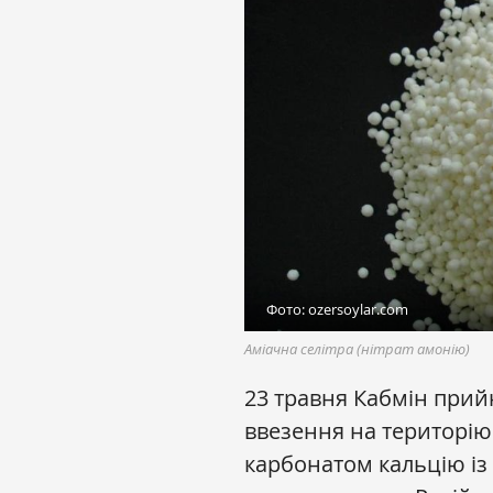
Фото: ozersoylar.com
Аміачна селітра (нітрат амонію)
23 травня Кабмін прий
ввезення на територію 
карбонатом кальцію із 