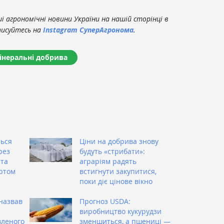
 агрономічні новини України на нашій сторінці в
писуйтесь на
Instagram СуперАгронома
.
інеральні добрива
ться
Ціни на добрива знову
рез
будуть «стрибати»:
 та
аграріям радять
ртом
встигнути закупитися,
поки діє цінове вікно
назвав
Прогноз USDA:
виробництво кукурудзи
вленого
зменшиться, а пшениці —