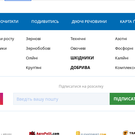
ОЧИТАТИ
ПОДИВИТИСЬ
ДІЮЧІ РЕЧОВИНИ
КАРТА 
и росту
Зернові
Технічні
Азотні
ики
Зернобобові
Овочеві
Фосфорні
Олійні
ШКІДНИКИ
Калійні
Круп’яні
ДОБРИВА
Комплексн
Підписатися на розсилку
ПІДПИСА