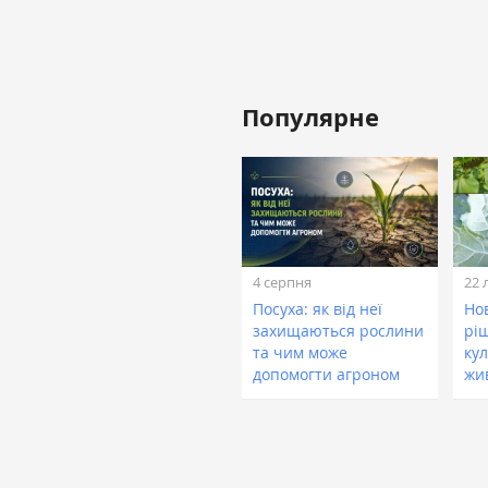
Популярне
4 серпня
22 
Посуха: як від неї
Нов
захищаються рослини
рі
та чим може
кул
допомогти агроном
жи