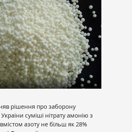
няв рішення про заборону
України суміші нітрату амонію з
вмістом азоту не більш як 28%