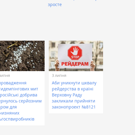
зросте
липня
3 липня
провадження
Аби уникнути шквалу
тидемпінгових мит
рейдерства в країні
російські добрива
Верховну Раду
ернулось серйозним
закликали прийняти
аром для
законопроект №8121
тчизняних
льгоспвиробників