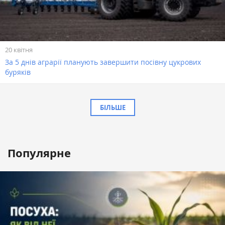
20 квітня
За 5 днів аграрії планують завершити посівну цукрових
буряків
БІЛЬШЕ
Популярне