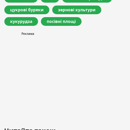
цукрові буряки
зернові культури
кукурудза
посівні площі