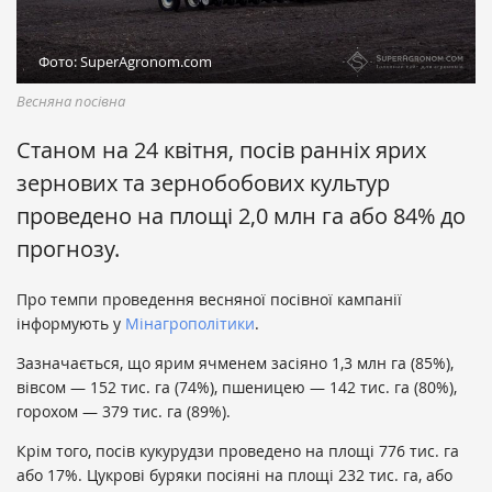
Фото: SuperAgronom.com
Весняна посівна
Станом на 24 квітня, посів ранніх ярих
зернових та зернобобових культур
проведено на площі 2,0 млн га або 84% до
прогнозу.
Про темпи проведення весняної посівної кампанії
інформують у
Мінагрополітики
.
Зазначається, що ярим ячменем засіяно 1,3 млн га (85%),
вівсом — 152 тис. га (74%), пшеницею — 142 тис. га (80%),
горохом — 379 тис. га (89%).
Крім того, посів кукурудзи проведено на площі 776 тис. га
або 17%. Цукрові буряки посіяні на площі 232 тис. га, або