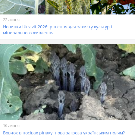
22 липня
Новинки Ukravit 2026: рішення для захисту культур і
мінерального живлення
16 липня
Вовчок в посівах ріпаку: нова загроза українським полям?