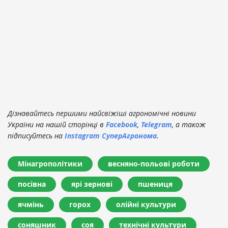
Дізнавайтесь першими найсвіжіші агрономічні новини
України на нашій сторінці в
Facebook
,
Telegram
, а також
підписуйтесь на
Instagram СуперАгронома
.
Мінагрополітики
весняно-польові роботи
посівна
ярі зернові
пшениця
ячмінь
горох
олійні культури
соняшник
соя
технічні культури