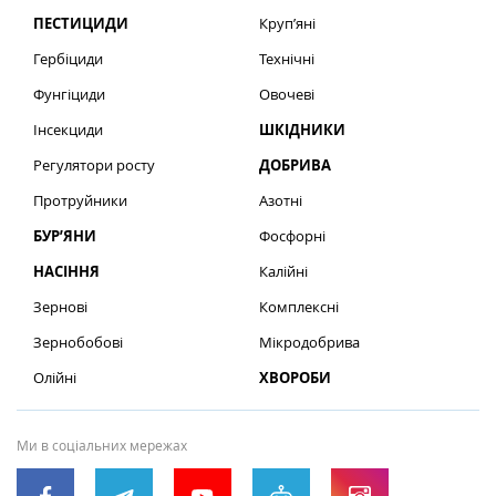
ПЕСТИЦИДИ
Круп’яні
Гербіциди
Технічні
Фунгіциди
Овочеві
Інсекциди
ШКІДНИКИ
Регулятори росту
ДОБРИВА
Протруйники
Азотні
БУР’ЯНИ
Фосфорні
НАСІННЯ
Калійні
Зернові
Комплексні
Зернобобові
Мікродобрива
Олійні
ХВОРОБИ
Ми в соціальних мережах