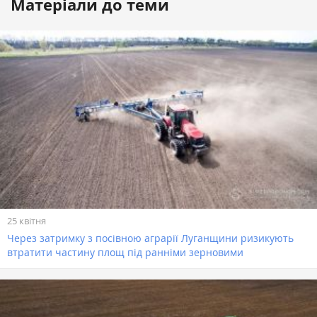
Матеріали до теми
25 квітня
Через затримку з посівною аграрії Луганщини ризикують
втратити частину площ під ранніми зерновими