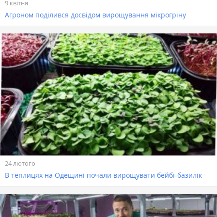
9 квітня
Агроном поділився досвідом вирощування мікрогріну
24 лютого
В теплицях на Одещині почали вирощувати бейбі-базилік