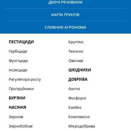
ДІЮЧІ РЕЧОВИНИ
КАРТА ҐРУНТІВ
СЛОВНИК АГРОНОМА
ПЕСТИЦИДИ
Круп’яні
Гербіциди
Технічні
Фунгіциди
Овочеві
Інсекциди
ШКІДНИКИ
Регулятори росту
ДОБРИВА
Протруйники
Азотні
БУР’ЯНИ
Фосфорні
НАСІННЯ
Калійні
Зернові
Комплексні
Зернобобові
Мікродобрива