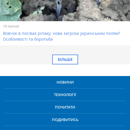
16 липня
Вовчок в посівах ріпаку: нова загроза українським полям?
Особливості та боротьба
БІЛЬШЕ
НОВИНИ
ТЕХНОЛОГІЇ
ПОЧИТАТИ
ПОДИВИТИСЬ