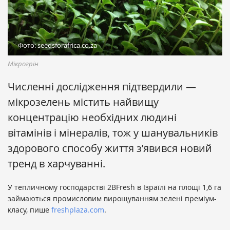
Фото: seedsforafrica.co.za
Мікрогрін
Численні дослідження підтвердили —
мікрозелень містить найвищу
концентрацію необхідних людині
вітамінів і мінералів, тож у шанувальників
здорового способу життя з’явився новий
тренд в харчуванні.
У тепличному господарстві 2BFresh в Ізраїлі на площі 1,6 га
займаються промисловим вирощуванням зелені преміум-
класу, пише
freshplaza.com
.