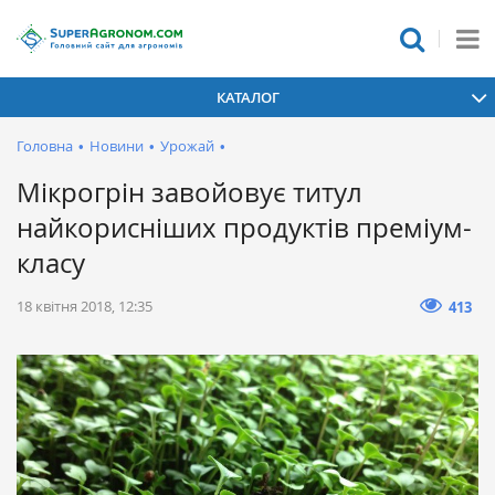
КАТАЛОГ
Головна
•
Новини
•
Урожай
•
Мікрогрін завойовує титул
найкорисніших продуктів преміум-
класу
18 квітня 2018, 12:35
413