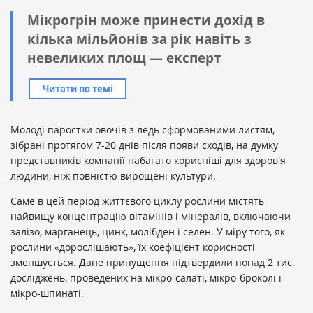
Мікрогрін може принести дохід в
кілька мільйонів за рік навіть з
невеликих площ — експерт
Читати по темі
Молоді паростки овочів з ледь сформованими листям,
зібрані протягом 7-20 днів після появи сходів, на думку
представників компанії набагато корисніші для здоров'я
людини, ніж повністю вирощені культури.
Саме в цей період життєвого циклу рослини містять
найвищу концентрацію вітамінів і мінералів, включаючи
залізо, марганець, цинк, молібден і селен. У міру того, як
рослини «дорослішають», їх коефіцієнт корисності
зменшується. Дане припущення підтвердили понад 2 тис.
досліджень, проведених на мікро-салаті, мікро-броколі і
мікро-шпинаті.