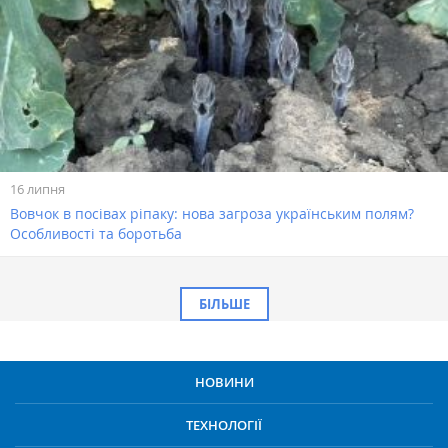
16 липня
Вовчок в посівах ріпаку: нова загроза українським полям?
Особливості та боротьба
БІЛЬШЕ
НОВИНИ
ТЕХНОЛОГІЇ