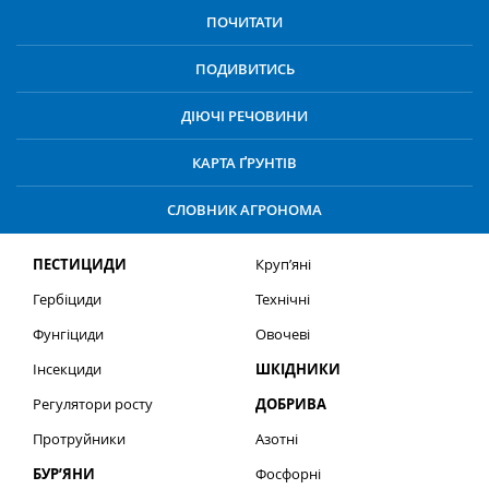
ПОЧИТАТИ
ПОДИВИТИСЬ
ДІЮЧІ РЕЧОВИНИ
КАРТА ҐРУНТІВ
СЛОВНИК АГРОНОМА
ПЕСТИЦИДИ
Круп’яні
Гербіциди
Технічні
Фунгіциди
Овочеві
Інсекциди
ШКІДНИКИ
Регулятори росту
ДОБРИВА
Протруйники
Азотні
БУР’ЯНИ
Фосфорні