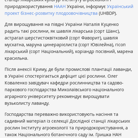
природокористування
НААН
України, інформує
Український
проект бізнес-розвитку плодоовочівництва
(UHBDP).
Для вирощування на півдні України Наталія Куценко
радить такі рослини, як шавлія лікарська (сорт Шанс),
астрагал шерстистоквітковий (сорт Фаворит), шавлія
мускатна, маруна цинерарієлиста (сорт Ювілейна), гісоп
лікарський (сорт Національний), коріандр посівний, марена
красильна.
Після анексії Криму, де були промислові плантації лаванди,
в Україні спостерігається дефіцит цієї рослини. Олег
Коваленко завідувач кафедри рослинництва та садово-
паркового господарства Миколаївського національного
аграрного університету рекомендує вирощувати
вузьколисту лаванду.
Господарства переважно використовують насіння та
садивний матеріал із селекції Дослідної станції лікарських
рослин Інституту агроекології та природокористування, а
також Національного ботанічного саду ім. Гришка НАН