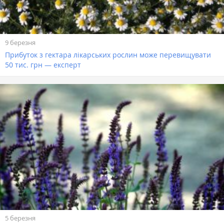
9 березня
Прибуток з гектара лікарських рослин може перевищувати
50 тис. грн — експерт
5 березня