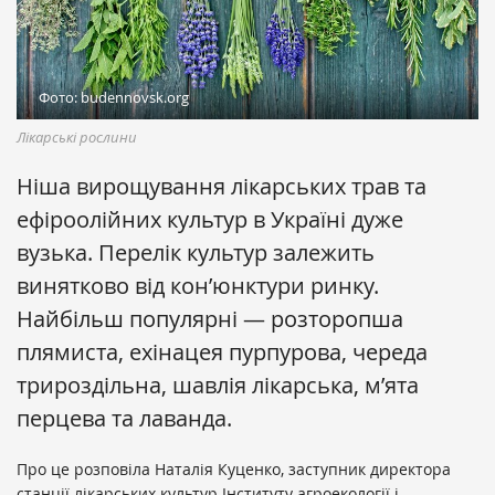
Фото: budennovsk.org
Лікарські рослини
Ніша вирощування лікарських трав та
ефіроолійних культур в Україні дуже
вузька. Перелік культур залежить
винятково від кон’юнктури ринку.
Найбільш популярні — розторопша
плямиста, ехінацея пурпурова, череда
трироздільна, шавлія лікарська, м’ята
перцева та лаванда.
Про це розповіла Наталія Куценко, заступник директора
станції лікарських культур Інституту агроекології і