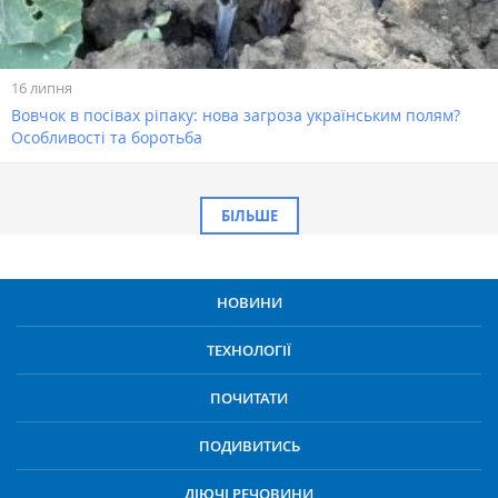
16 липня
Вовчок в посівах ріпаку: нова загроза українським полям?
Особливості та боротьба
БІЛЬШЕ
НОВИНИ
ТЕХНОЛОГІЇ
ПОЧИТАТИ
ПОДИВИТИСЬ
ДІЮЧІ РЕЧОВИНИ