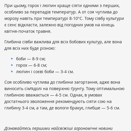
При цьому, горох і люпин краще сіяти одними з перших,
особливо за перепадів температур. А от соя чутлива до
морозу навіть при температурі 8-10°C. Тому сівбу культури
є сенс відкласти, залежно від погодних умов на кінець
квітня-початок травня.
Глибина сівби важлива для всіх бобових культур, але вона
для всіх них буде різною:
боби — 8-9 см;
горох — 6-8 см;
люпин і соєві боби — 3-4 см.
Соя особливо чутлива до глибини загортання, адже вона
виносить сім’ядолі на поверхню ґрунту. Тому оптимальною
глибиною вважається — 4-5 см. Однак, в умовах
достатнього зволоження рекомендують сіяти сою на
глибину 3-4 см, а там, де вологи бракує, глибше — 5-6 см.
Дізнавайтесь першими найсвіжіші агрономічні новини