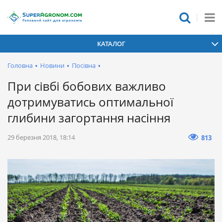
КАТАЛОГ
Головна
•
Новини
•
Посівна
•
При сівбі бобових важливо
дотримуватись оптимальної
глибини загортання насіння
29 березня 2018, 18:14
813