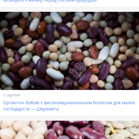
1 серпня
Органічні бобові є високомаржинальним бізнесом для малих
господарств — Шеремета