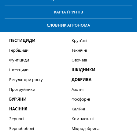
КАРТА ҐРУНТІВ
СЛОВНИК АГРОНОМА
ПЕСТИЦИДИ
Круп’яні
Гербіциди
Технічні
Фунгіциди
Овочеві
Інсекциди
ШКІДНИКИ
Регулятори росту
ДОБРИВА
Протруйники
Азотні
БУР’ЯНИ
Фосфорні
НАСІННЯ
Калійні
Зернові
Комплексні
Зернобобові
Мікродобрива