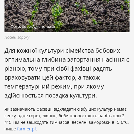
Фото: SuperAgronom.com
Посіви гороху
Для кожної культури сімейства бобових
оптимальна глибина загортання насіння є
різною, тому при сівбі фахівці радять
враховувати цей фактор, а також
температурний режим, при якому
здійснюється посадка культури.
Як зазначають фахівці, відкладати сівбу цих культур немає
сенсу, адже горох, люпин, боби проростають навіть при 2-
4°C і їм не зашкодять тимчасові весняні заморозки в -5-6°С,
пише
farmer.pl
.