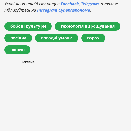
України на нашій сторінці в
Facebook
,
Telegram
, а також
підписуйтесь на
Instagram СуперАгронома
.
бобові культури
технологія вирощування
посівна
погодні умови
горох
люпин