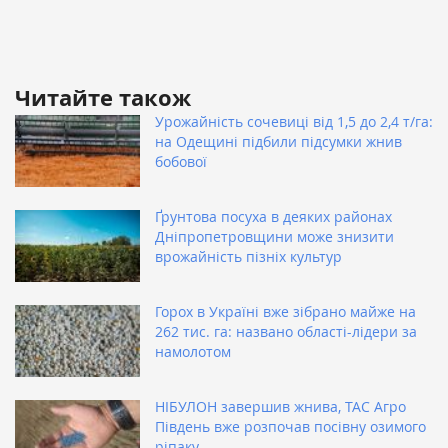
Читайте також
Урожайність сочевиці від 1,5 до 2,4 т/га:
на Одещині підбили підсумки жнив
бобової
Ґрунтова посуха в деяких районах
Дніпропетровщини може знизити
врожайність пізніх культур
Горох в Україні вже зібрано майже на
262 тис. га: названо області-лідери за
намолотом
НІБУЛОН завершив жнива, ТАС Агро
Південь вже розпочав посівну озимого
ріпаку