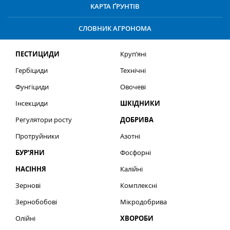
КАРТА ҐРУНТІВ
СЛОВНИК АГРОНОМА
ПЕСТИЦИДИ
Круп’яні
Гербіциди
Технічні
Фунгіциди
Овочеві
Інсекциди
ШКІДНИКИ
Регулятори росту
ДОБРИВА
Протруйники
Азотні
БУР’ЯНИ
Фосфорні
НАСІННЯ
Калійні
Зернові
Комплексні
Зернобобові
Мікродобрива
Олійні
ХВОРОБИ