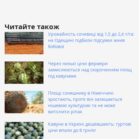
Читайте також
Урожайність сочевиці від 1,5 до 2,4 т/га:
на Одещині підбили підсумки жнив
бобової
Через низькі ціни фермери
замислюються над скороченням площ
під кавунами
Площі соняшнику в Німеччині
зростають, проте він залишається
нішевою культурою та не може
витіснити ріпак
Кавуни в Україні дешевшають: гуртові
ціни впали до 8 грн/кг