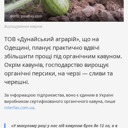
Фото: pixabay.com
Вирощування кавунів
ТОВ «Дунайський аграрій», що на
Одещині, планує практично вдвічі
збільшити прощі під органічним кавуном.
Окрім кавунів, господарство вирощує
органічні персики, на черзі — сливи та
черешні.
За інформацією підприємства, воно є єдиним в Україні
виробником сертифікованого органічного кавуна, пише
interfax.com.ua
.
«У минулому році у нас під кавуном було до 12 га, а в