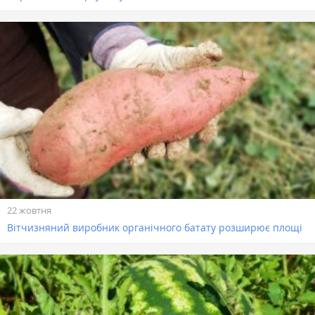
22 жовтня
Вітчизняний виробник органічного батату розширює площі