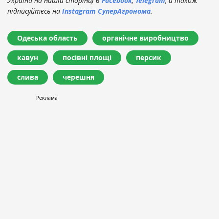
України на нашій сторінці в
Facebook
,
Telegram
, а також
підписуйтесь на
Instagram СуперАгронома
.
Одеська область
органічне виробництво
кавун
посівні площі
персик
слива
черешня