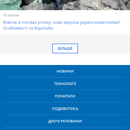
16 липня
Вовчок в посівах ріпаку: нова загроза українським полям?
Особливості та боротьба
БІЛЬШЕ
НОВИНИ
ТЕХНОЛОГІЇ
ПОЧИТАТИ
ПОДИВИТИСЬ
ДІЮЧІ РЕЧОВИНИ