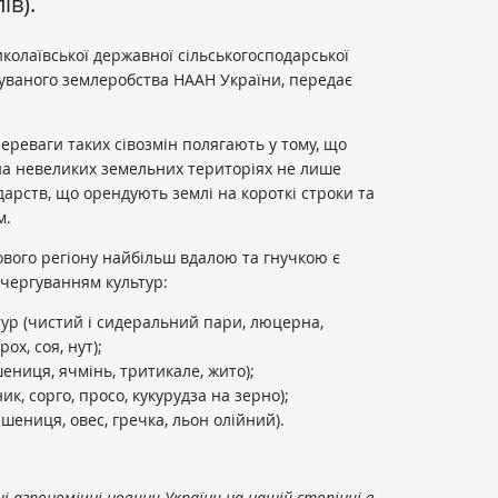
ів).
олаївської державної сільськогосподарської
ошуваного землеробства НААН України, передає
переваги таких сівозмін полягають у тому, що
на невеликих земельних територіях не лише
дарств, що орендують землі на короткі строки та
м.
ового регіону найбільш вдалою та гнучкою є
 чергуванням культур:
ур (чистий і сидеральний пари, люцерна,
ох, соя, нут);
шениця, ячмінь, тритикале, жито);
к, сорго, просо, кукурудза на зерно);
пшениця, овес, гречка, льон олійний).
 агрономічні новини України на нашій сторінці в