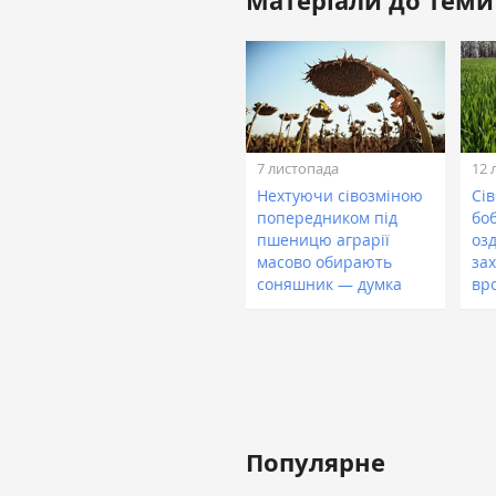
Матеріали до теми
7 листопада
12 
Нехтуючи сівозміною
Сі
попередником під
бо
пшеницю аграрії
оз
масово обирають
за
соняшник — думка
вр
Популярне