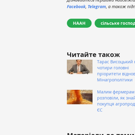
Facebook
,
Telegram
, а також під
НААН
сільське госпо
Читайте також
Тарас Висоцький 
чотири головні
пріоритети відно
Мінагрополітики
Малим фермерам
розповіли, як зна
покупця агропроду
ЄС