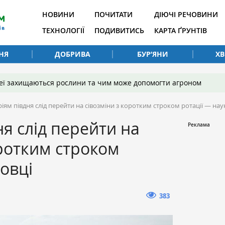
НОВИНИ
ПОЧИТАТИ
ДІЮЧІ РЕЧОВИНИ
ТЕХНОЛОГІЇ
ПОДИВИТИСЬ
КАРТА ҐРУНТІВ
НЯ
ДОБРИВА
БУР’ЯНИ
Х
 неї захищаються рослини та чим може допомогти агроном
іям півдня слід перейти на сівозміни з коротким строком ротації — нау
ня слід перейти на
оротким строком
ковці
383