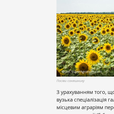
Фото: SuperAgronom.com
Посіви соняшнику
З урахуванням того, що
вузька спеціалізація г
місцевим аграріям пер