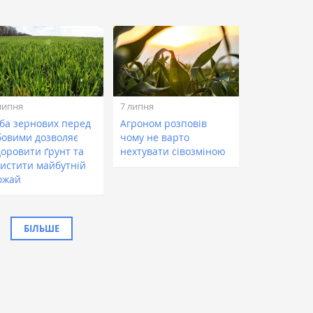
липня
7 липня
вба зернових перед
Агроном розповів
бовими дозволяє
чому не варто
доровити ґрунт та
нехтувати сівозміною
хистити майбутній
ожай
БІЛЬШЕ