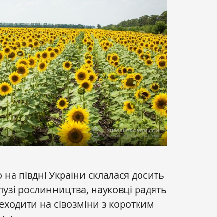
 на півдні України склалася досить
алузі рослинництва, науковці радять
еходити на сівозміни з коротким