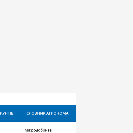
ҐРУНТІВ
СЛОВНИК АГРОНОМА
Мікродобрива