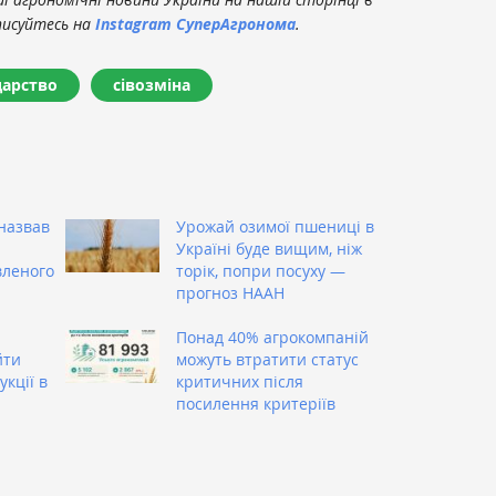
писуйтесь на
Instagram СуперАгронома
.
дарство
сівозміна
назвав
Урожай озимої пшениці в
Україні буде вищим, ніж
вленого
торік, попри посуху —
прогноз НААН
Понад 40% агрокомпаній
йти
можуть втратити статус
кції в
критичних після
посилення критеріїв