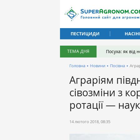
ПЕСТИЦИДИ
НАСІН
ТЕМА ДНЯ
Посуха: як від
Головна
•
Новини
•
Посівна
•
Аграр
Аграріям півд
сівозміни з к
ротації — нау
14 лютого 2018, 08:35