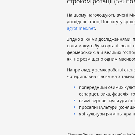
строком ротації (5-6 пол
На цьому наголошують вчені Мик
дослідної станції Інституту зр
agrotimes.net
.
Згідно з їхніми дослідженнями, 
вони можуть бути організовані 
фермерських, а й великих госпо
які не розміщено одним масиво
Наприклад, у землеробстві степ
чотирипільна сівозміна з таким
попередники озимих культ
еспарцет, вика, фацелія, гор
озимі зернові культури (п
просапні культури (соняшни
ярі культури (ячмінь, яра 
Дізнавайтесь першими найсвіжіші