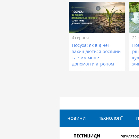
4 серпня
22 
Посуха: як від неї
Нов
захищаються рослини
рі
та чим може
кул
допомогти агроном
жи
НОВИНИ
ТЕХНОЛОГІЇ
П
ПЕСТИЦИДИ
Регулятор