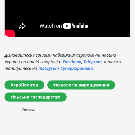
Дізнавайтесь першими найсвіжіші агрономічні новини
України на нашій сторінці в
Facebook
,
Telegram
, а також
підписуйтесь на
Instagram СуперАгронома
.
АгроПолігон
технологія вирощування
сільське господарство