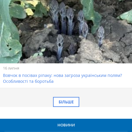
16 липня
Вовчок в посівах ріпаку: нова загроза українським полям?
Особливості та боротьба
БІЛЬШЕ
НОВИНИ