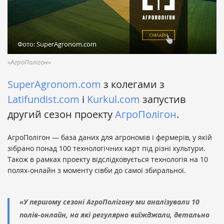
Фото: SuperAgronom.com
«АгроПолігон»
SuperAgronom.com
з колегами з
Latifundist.com
і
Kurkul.com
запустив
другий сезон проекту
АгроПолігон
.
АгроПолігон — база даних для агрономів і фермерів, у якій
зібрано понад 100 технологічних карт під різні культури.
Також в рамках проекту відслідковується технологія на 10
полях-онлайн з моменту сівби до самої збиральної.
«У першому сезоні АгроПолігону ми аналізували 10
полів-онлайн, на які регулярно виїжджали, детально