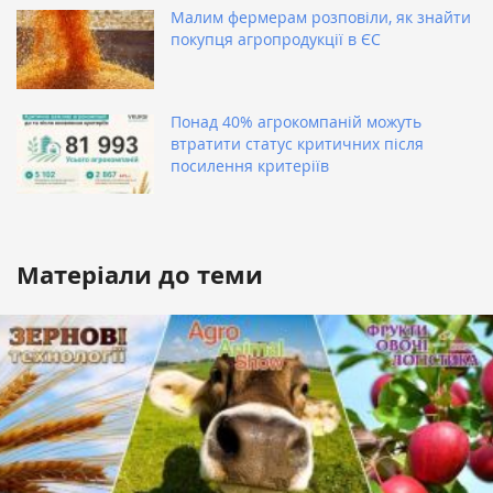
Малим фермерам розповіли, як знайти
покупця агропродукції в ЄС
Понад 40% агрокомпаній можуть
втратити статус критичних після
посилення критеріїв
Матеріали до теми