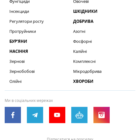
Фунгіциди
Овочеві
Інсекциди
ШКІДНИКИ
Регулятори росту
ДОБРИВА
Протруйники
Азотні
БУР’ЯНИ
Фосфорні
НАСІННЯ
Калійні
Зернові
Комплексні
Зернобобові
Мікродобрива
Олійні
ХВОРОБИ
Ми в соціальних мережах
Підписатися на розсилку