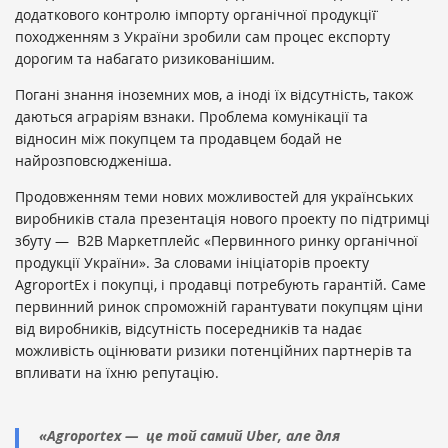
додаткового контролю імпорту органічної продукції̈
походженням з України зробили сам процес експорту
дорогим та набагато ризикованішим.
Погані знання іноземних мов, а іноді їх відсутність, також
даються аграріям взнаки. Проблема комунікації та
відносин між покупцем та продавцем бодай не
найрозповсюдженіша.
Продовженням теми нових можливостей для українських
виробників стала презентація нового проекту по підтримці
збуту — B2B Маркетплейс «Первинного ринку органічної
продукції України». За словами ініціаторів проекту
AgroportEx і покупці, і продавці потребують гарантій. Саме
первинний ринок спроможній гарантувати покупцям ціни
від виробників, відсутність посередників та надає
можливість оцінювати ризики потенційних партнерів та
впливати на їхню репутацію.
«Agroportex — це той самий Uber, але для