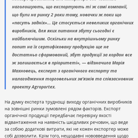
наголошують, що експортують ті ж самі компанії,
що були на ринку 2 роки тому, новачки ж поки що
«пасуть задніх»... Це стосується невеликих органічних
виробників, для яких питання збуту сьогодні є
найболючішим. Оскільки на внутрішньому ринку
попит на їх сертифіковану продукцію ще не
достатньо сформований, збут продукції за кордон все
ж залишається в пріоритеті», — відзначила Марія
Махновець, експерт з органічного експорту та
налагодження торговельних зв’язків та співзасновник
проекту Agroportex.
На думку експерта труднощі виходу органічних виробників
на зовнішні ринки зумовлені рядом факторів. Експорт
органічної продукції передбачає перевірку якості
відвантаження на наявність шкідливих речовин, що веде
за собою додаткові витрати, які не кожен експортер може
собі дозволити. Крім того, нещодавні нововведення щодо