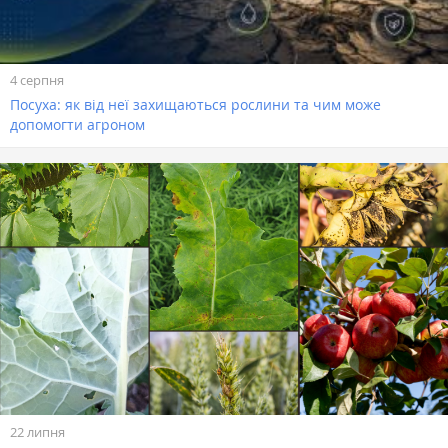
4 серпня
Посуха: як від неї захищаються рослини та чим може
допомогти агроном
22 липня