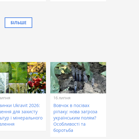
БІЛЬШЕ
липня
16 липня
инки Ukravit 2026:
Вовчок в посівах
шення для захисту
ріпаку: нова загроза
ьтур і мінерального
українським полям?
влення
Особливості та
боротьба