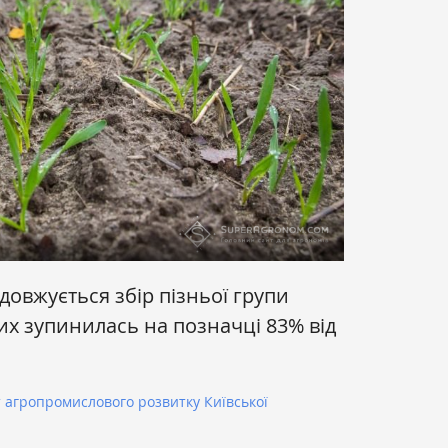
одовжується збір пізньої групи
их зупинилась на позначці 83% від
агропромислового розвитку Київської