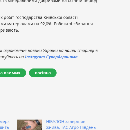
мств мінеральними добривами на осінній період
 робіт господарства Київської області
ми матеріалами на 92,0%. Роботи зі збирання
 тривають.
 агрономічні новини України на нашій сторінці в
писуйтесь на
Instagram СуперАгронома
.
ба озимих
посівна
рмерз
НІБУЛОН завершив
ьшить
жнива, ТАС Агро Південь