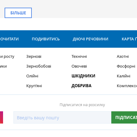
БІЛЬШЕ
ОЧИТАТИ
ПОДИВИТИСЬ
ДІЮЧІ РЕЧОВИНИ
КАРТА 
и росту
Зернові
Технічні
Азотні
ики
Зернобобові
Овочеві
Фосфорні
Олійні
ШКІДНИКИ
Калійні
Круп’яні
ДОБРИВА
Комплексн
Підписатися на розсилку
ПІДПИСА