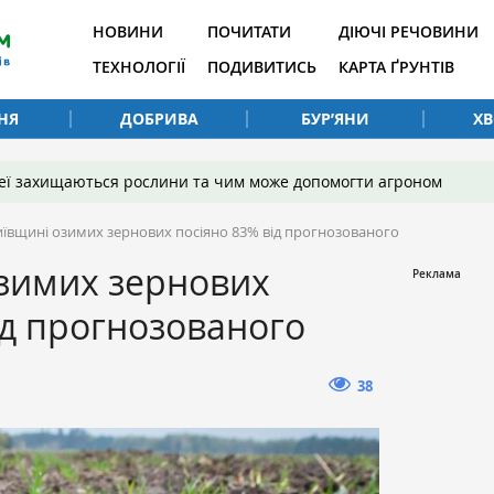
НОВИНИ
ПОЧИТАТИ
ДІЮЧІ РЕЧОВИНИ
ТЕХНОЛОГІЇ
ПОДИВИТИСЬ
КАРТА ҐРУНТІВ
НЯ
ДОБРИВА
БУР’ЯНИ
Х
 неї захищаються рослини та чим може допомогти агроном
иївщині озимих зернових посіяно 83% від прогнозованого
озимих зернових
ід прогнозованого
38