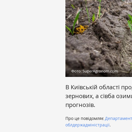
Фото: SuperAgronom.com
В Київській області пр
зернових, а сівба озим
прогнозів.
Про це повідомляє
Департамент 
облдержадміністрації
.