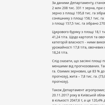
За даними Департаменту, станом
2 млн 208 тис. 331 т зерна, при 
зерно з площі 195,8 тис. га зібр
соняшнику з площі 158,1 тис. га з
з площі 157,5 тис. га зібрано 270
Цукрового буряку з площі 18,1 ти
41,24 т/га. Щодо картоплі та овоч
категорій власності - ними вико
урожайності 17,8 т/га, овочевих 
18,24 т/га.
Слід сказати, що засіяні площі
меншими від прогнозованих. Так,
га. Озимих зернових, це 83 % до 
прогнозу), жита – 7,8 тис. га. (73
прогнозу).
Також Департамент агропромисл
20.11.2017 року в Київській обл
в кількості 2047,6 т, а це 120,4