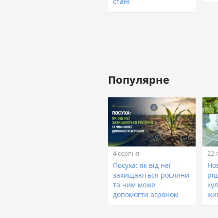
стані
Популярне
4 серпня
22 
Посуха: як від неї
Нов
захищаються рослини
рі
та чим може
кул
допомогти агроном
жи