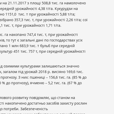
 на 21.11.2017 з площі 508,8 тис. га намолочено
середній урожайності 4,38 т/га. Кукурудзи на
ано 1151,0 тис. т при урожайності 5,88 т/га;
ібрано 357,3 тис. т, при урожайності 2,26 т/га; сої
,1 тис. т, при урожайності 1,71 т/га.
с. га накопано 747,4 тис. т, при урожайності
ів, то тут є загальні дані по господарствах усіх
пано 1 млн 683,9 тис. т бульб при середній
культур 451 тис. 757 т, при середній урожайності
 під озимими культурами залишаються значно
 загалом під урожай 2018 р. висіяно 169,6 тис.
прогнозу. З них: пшениці – 156,6 тис. га. (85 % до
,0 % до прогнозу), ячменю – 5,2 тис. га. (67 % до
ового розвитку повідомляє, що станом на
асті накопичено достатньо засобів захисту рослин
% до потреби. Забезпеченість