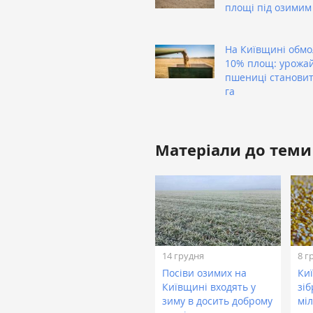
площі під озимим
На Київщині обм
10% площ: урожай
пшениці становить
га
Матеріали до теми
14 грудня
8 г
Посіви озимих на
Киї
Київщині входять у
зіб
зиму в досить доброму
мі