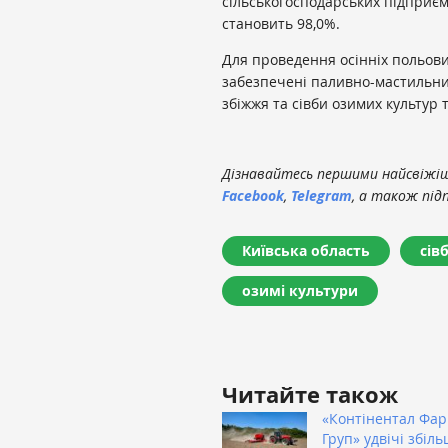
сільськогосподарських підприє
становить 98,0%.
Для проведення осінніх польових
забезпечені паливно-мастильни
збіжжя та сівби озимих культур
Дізнавайтесь першими найсвіжіші
Facebook
,
Telegram
, а також під
Київська область
сів
озимі культури
Читайте також
«Контінентал Фа
Груп» удвічі збіл