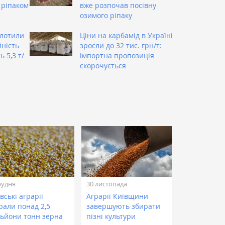
 ріпаком
вже розпочав посівну
озимого ріпаку
олотили
Ціни на карбамід в Україні
ність
зросли до 32 тис. грн/т:
 5,3 т/
імпортна пропозиція
скорочується
рудня
30 листопада
вські аграрії
Аграрії Київщини
рали понад 2,5
завершують збирати
льйони тонн зерна
пізні культури