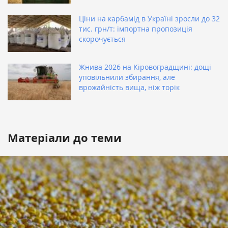
Ціни на карбамід в Україні зросли до 32
тис. грн/т: імпортна пропозиція
скорочується
Жнива 2026 на Кіровоградщині: дощі
уповільнили збирання, але
врожайність вища, ніж торік
Матеріали до теми