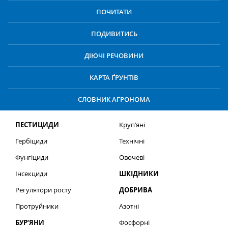
ПОЧИТАТИ
ПОДИВИТИСЬ
ДІЮЧІ РЕЧОВИНИ
КАРТА ҐРУНТІВ
СЛОВНИК АГРОНОМА
ПЕСТИЦИДИ
Круп’яні
Гербіциди
Технічні
Фунгіциди
Овочеві
Інсекциди
ШКІДНИКИ
Регулятори росту
ДОБРИВА
Протруйники
Азотні
БУР’ЯНИ
Фосфорні