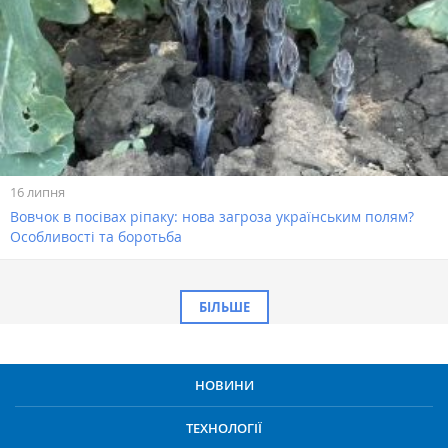
16 липня
Вовчок в посівах ріпаку: нова загроза українським полям?
Особливості та боротьба
БІЛЬШЕ
НОВИНИ
ТЕХНОЛОГІЇ