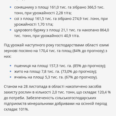
соняшнику з площі 161,0 тис. га зібрано 366,5 тис.
тонн, при урожайності 2,28 т/га;
сої з площі 161,5 тис. га зібрано 274,9 тис .тонн, при
урожайності 1,70 т/га;
цукрового буряку з площі 21,1 тис. га накопано 864,0
тис. тонн, при урожайності 40,9 т/га.
Під урожай наступного року господарствами області озимі
зернові посіяно на 170,4 тис. га площ (84% до прогнозу) з
них:
пшениця на площі 157,3 тис. га. (85% до прогнозу);
жито на площі 7,8 тис. га. (73,0% до прогнозу);
ячмінь на площі 5,3 тис. га. (67% до прогнозу).
Станом на 28 листопада в області накопичено засобів
захисту рослин в кількості 2,0 тис. тонн, що складає 120,4 %
до потреби. Забезпеченість сільськогосподарських
підприємств мінеральними добривами на осінній період
складає 101%.