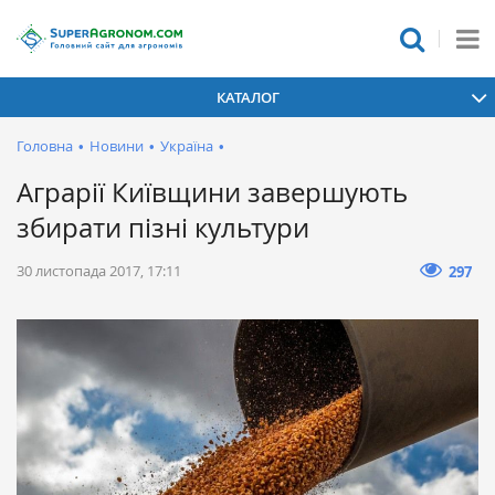
КАТАЛОГ
Головна
•
Новини
•
Україна
•
Аграрії Київщини завершують
збирати пізні культури
30 листопада 2017, 17:11
297