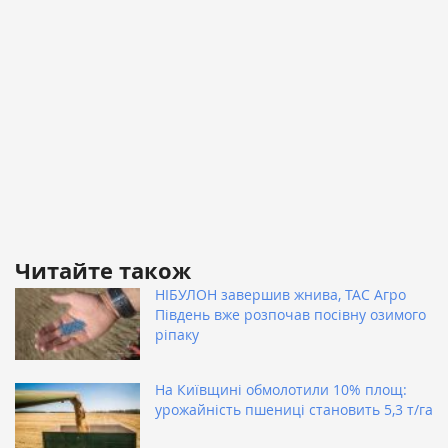
Читайте також
НІБУЛОН завершив жнива, ТАС Агро
Південь вже розпочав посівну озимого
ріпаку
На Київщині обмолотили 10% площ:
урожайність пшениці становить 5,3 т/га