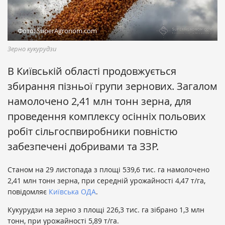
Фото: SuperAgronom.com
Зерно кукурудзи
В Київській області продовжується
збирання пізньої групи зернових. Загалом
намолочено 2,41 млн тонн зерна, для
проведення комплексу осінніх польових
робіт сільгоспвиробники повністю
забезпечені добривами та ЗЗР.
Станом на 29 листопада з площі 539,6 тис. га намолочено
2,41 млн тонн зерна, при середній урожайності 4,47 т/га,
повідомляє
Київська ОДА
.
Кукурудзи на зерно з площі 226,3 тис. га зібрано 1,3 млн
тонн, при урожайності 5,89 т/га.