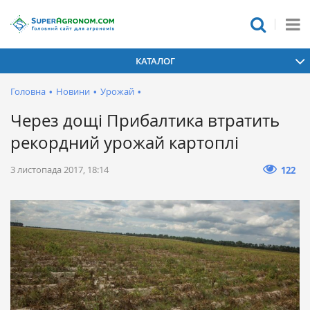
КАТАЛОГ
Головна
•
Новини
•
Урожай
•
Через дощі Прибалтика втратить
рекордний урожай картоплі
3 листопада 2017, 18:14
122