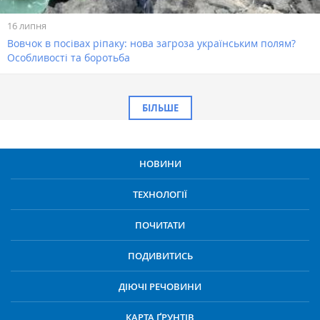
16 липня
Вовчок в посівах ріпаку: нова загроза українським полям?
Особливості та боротьба
БІЛЬШЕ
НОВИНИ
ТЕХНОЛОГІЇ
ПОЧИТАТИ
ПОДИВИТИСЬ
ДІЮЧІ РЕЧОВИНИ
КАРТА ҐРУНТІВ