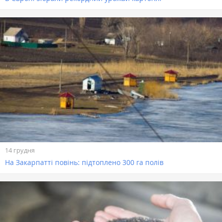
14 грудня
На Закарпатті повінь: підтоплено 300 га полів