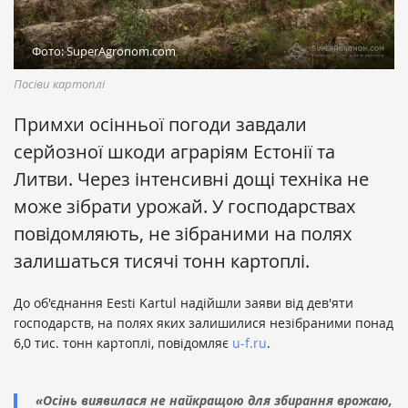
Фото: SuperAgronom.com
Посіви картоплі
Примхи осінньої погоди завдали
серйозної шкоди аграріям Естонії та
Литви. Через інтенсивні дощі техніка не
може зібрати урожай. У господарствах
повідомляють, не зібраними на полях
залишаться тисячі тонн картоплі.
До об'єднання Eesti Kartul надійшли заяви від дев'яти
господарств, на полях яких залишилися незібраними понад
6,0 тис. тонн картоплі, повідомляє
u-f.ru
.
«Осінь виявилася не найкращою для збирання врожаю,