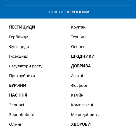
СЛОВНИК АГРОНОМА
ПЕСТИЦИДИ
Круп’яні
Гербіциди
Технічні
Фунгіциди
Овочеві
Інсекциди
ШКІДНИКИ
Регулятори росту
ДОБРИВА
Протруйники
Азотні
БУР’ЯНИ
Фосфорні
НАСІННЯ
Калійні
Зернові
Комплексні
Зернобобові
Мікродобрива
Олійні
ХВОРОБИ