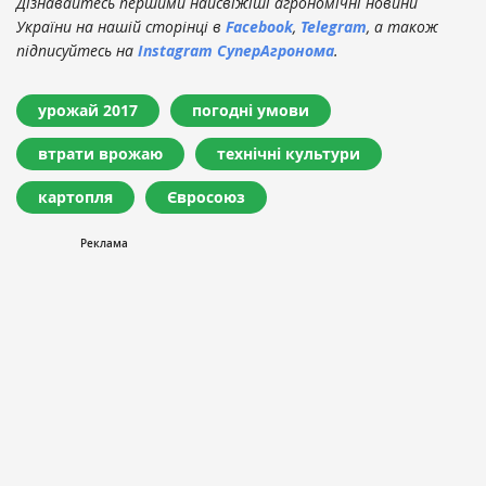
Дізнавайтесь першими найсвіжіші агрономічні новини
України на нашій сторінці в
Facebook
,
Telegram
, а також
підписуйтесь на
Instagram СуперАгронома
.
урожай 2017
погодні умови
втрати врожаю
технічні культури
картопля
Євросоюз