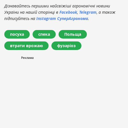
Дізнавайтесь першими найсвіжіші агрономічні новини
України на нашій сторінці в
Facebook
,
Telegram
, а також
підписуйтесь на
Instagram СуперАгронома
.
посуха
спека
Польща
втрати врожаю
фузаріоз