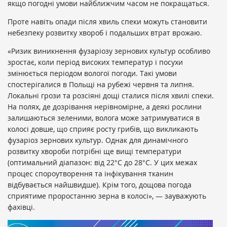
якщо погодні умови найближчим часом не покращаться.
Проте навіть опади після хвиль спеки можуть становити
небезпеку розвитку хвороб і подальших втрат врожаю.
«Ризик виникнення фузаріозу зернових культур особливо
зростає, коли період високих температур і посухи
змінюється періодом вологої погоди. Такі умови
спостерігалися в Польщі на рубежі червня та липня.
Локальні грози та розсіяні дощі сталися після хвилі спеки.
На полях, де дозрівання нерівномірне, а деякі рослини
залишаються зеленими, волога може затримуватися в
колосі довше, що сприяє росту грибів, що викликають
фузаріоз зернових культур. Однак для динамічного
розвитку хвороби потрібні ще вищі температури
(оптимальний діапазон: від 22°C до 28°C. У цих межах
процес спороутворення та інфікування тканин
відбувається найшвидше). Крім того, дощова погода
сприятиме проростанню зерна в колосі», — зауважують
фахівці.