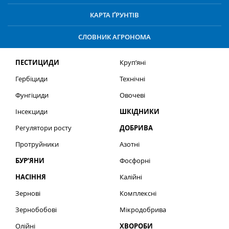
КАРТА ҐРУНТІВ
СЛОВНИК АГРОНОМА
ПЕСТИЦИДИ
Круп’яні
Гербіциди
Технічні
Фунгіциди
Овочеві
Інсекциди
ШКІДНИКИ
Регулятори росту
ДОБРИВА
Протруйники
Азотні
БУР’ЯНИ
Фосфорні
НАСІННЯ
Калійні
Зернові
Комплексні
Зернобобові
Мікродобрива
Олійні
ХВОРОБИ