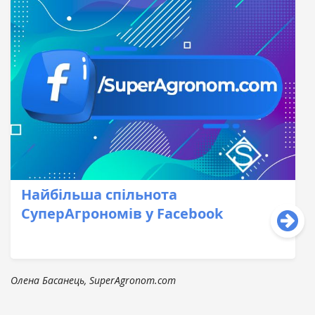
Найбільша спільнота
СуперАгрономів у Facebook
Олена Басанець, SuperAgronom.com