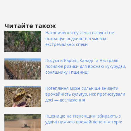
Читайте також
Накопичення вуглецю в ґрунті не
покращує родючість в умовах
екстремальної спеки
Посуха в Європі, Канаді та Австралії
посилює ризики для врожаю кукурудзи,
соняшнику і пшениці
Потепління може сильніше знизити
врожайність культур, ніж прогнозували
досі — дослідження
Пшеницю на Рівненщині збирають з
удвічі нижчою врожайністю ніж торік