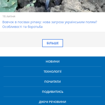
16 липня
Вовчок в посівах ріпаку: нова загроза українським полям?
Особливості та боротьба
БІЛЬШЕ
НОВИНИ
ТЕХНОЛОГІЇ
ПОЧИТАТИ
ПОДИВИТИСЬ
ДІЮЧІ РЕЧОВИНИ