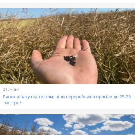
21 липня
Ринок ріпаку під тиском: ціни переробників просіли до 25-26
тис. грн/т