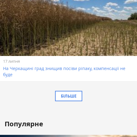
17 липня
На Черкащині град знищив посіви ріпаку, компенсації не
буде
БІЛЬШЕ
Популярне