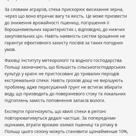
За словами аграріїв, спека прискорює висихання зерна,
через що воно втрачає вагу та якість. Це може призвести
до зниження врожайності пшениці, погіршення її
борошномельних характеристик і, відповідно, до нижчих
закупівельних цін. Навіть наявність систем зрошення не
гарантує ефективного захисту посівів за таких погодних
умов.
Фахівці Інституту метеорології та водного господарства
Польщі зазначають, що більшість сільськогосподарських
культур у країні не пристосовані до тривалих періодів
екстремальної спеки. Навіть грозові дощі не вирішують
проблему, адже пересушений ґрунт не встигає вбирати
воду, що призводить до поверхневого стоку та локальних
підтоплень замість поповнення запасів вологи.
Експерти прогнозують, що хвилі спеки в регіоні
повторюватимуться дедалі частіше. За попередніми
оцінками, втрати врожаю озимої пшениці та ріпаку в
Польщі цього сезону можуть становити щонайменше 10%,