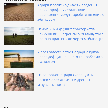
Аграрії просять відкласти введення
нових тарифів Укрзалізниці:
перевезення можуть зробити пшеницю
збитковою
Найбільший дефіцит трактористів,
найменший — агрономів: збільшується
нестача працівників через мобілізацію
У росії загострюється аграрна криза
через дефіцит пального та проблеми з
експортом
На Запоріжжі аграрії скорочують
посіви через атаки FPV-дронів і
мінування полів