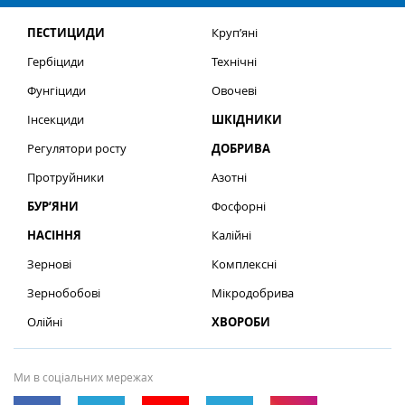
ПЕСТИЦИДИ
Круп’яні
Гербіциди
Технічні
Фунгіциди
Овочеві
Інсекциди
ШКІДНИКИ
Регулятори росту
ДОБРИВА
Протруйники
Азотні
БУР’ЯНИ
Фосфорні
НАСІННЯ
Калійні
Зернові
Комплексні
Зернобобові
Мікродобрива
Олійні
ХВОРОБИ
Ми в соціальних мережах