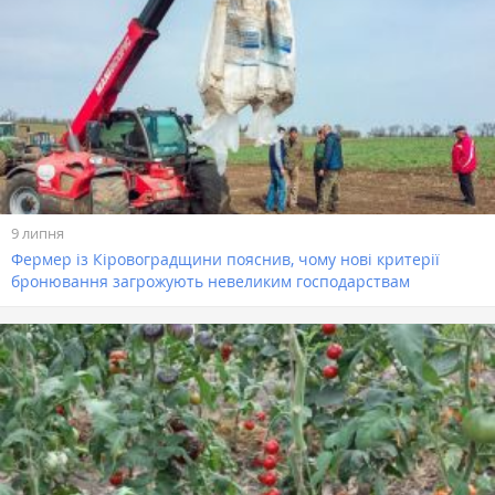
9 липня
Фермер із Кіровоградщини пояснив, чому нові критерії
бронювання загрожують невеликим господарствам