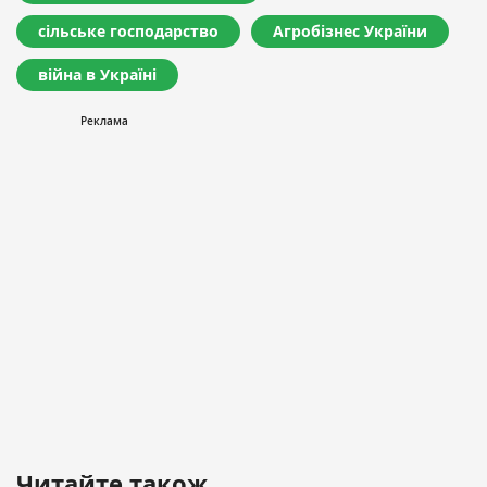
сільське господарство
Агробізнес України
війна в Україні
Читайте також