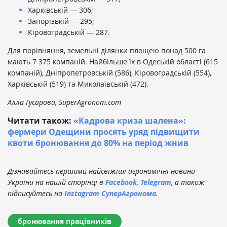
Харківській — 306;
Запорізькій — 295;
Кіровоградській — 287.
Для порівняння, земельні ділянки площею понад 500 га
мають 7 375 компаній. Найбільше їх в Одеській області (615
компаній), Дніпропетровській (586), Кіровоградській (554),
Харківській (519) та Миколаївській (472).
Алла Гусарова, SuperAgronom.com
Читати також:
«Кадрова криза шалена»:
фермери Одещини просять уряд підвищити
квоти бронювання до 80% на період жнив
Дізнавайтесь першими найсвіжіші агрономічні новини
України на нашій сторінці в
Facebook
,
Telegram
, а також
підписуйтесь на
Instagram СуперАгронома
.
бронювання працівників