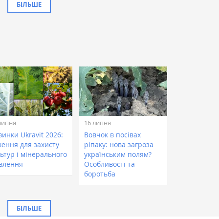
БІЛЬШЕ
липня
16 липня
инки Ukravit 2026:
Вовчок в посівах
шення для захисту
ріпаку: нова загроза
ьтур і мінерального
українським полям?
влення
Особливості та
боротьба
БІЛЬШЕ