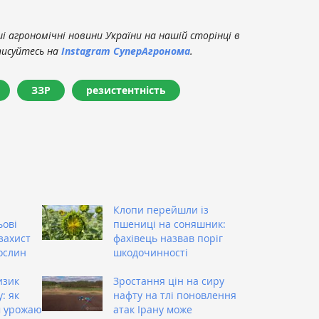
 агрономічні новини України на нашій сторінці в
писуйтесь на
Instagram СуперАгронома
.
ЗЗР
резистентність
Клопи перейшли із
ьові
пшениці на соняшник:
захист
фахівець назвав поріг
ослин
шкодочинності
изик
Зростання цін на сиру
: як
нафту на тлі поновлення
м урожаю
атак Ірану може