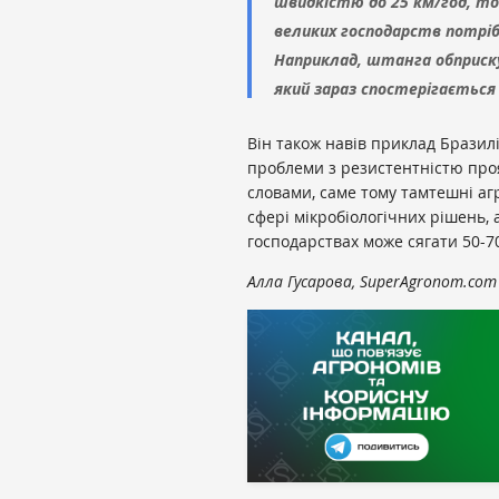
швидкістю до 25 км/год, то 
великих господарств потрі
Наприклад, штанга обприскув
який зараз спостерігається 
Він також навів приклад Бразилі
проблеми з резистентністю проя
словами, саме тому тамтешні аг
сфері мікробіологічних рішень, 
господарствах може сягати 50-7
Алла Гусарова, SuperAgronom.com