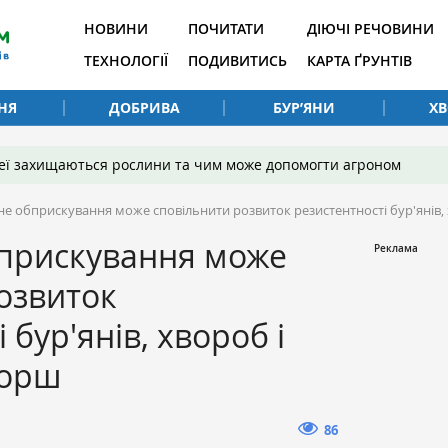
НОВИНИ
ПОЧИТАТИ
ДІЮЧІ РЕЧОВИНИ
ТЕХНОЛОГІЇ
ПОДИВИТИСЬ
КАРТА ҐРУНТІВ
НЯ
ДОБРИВА
БУР’ЯНИ
Х
 неї захищаються рослини та чим може допомогти агроном
е обприскування може сповільнити розвиток резистентності бур'янів,
прискування може
озвиток
 бур'янів, хвороб і
Хорш
86