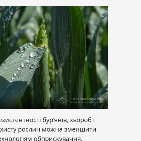
истентності бур’янів, хвороб і
захисту рослин можна зменшити
ехнологіям обприскування.