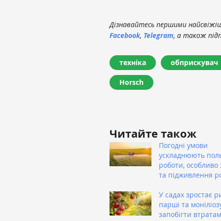
Дізнавайтесь першими найсвіжіші
Facebook
,
Telegram
, а також під
техніка
обприскувач
Horsch
Читайте також
Погодні умови
ускладнюють пол
роботи, особливо 
та підживлення р
У садах зростає р
парші та моніліозу
запобігти втрата