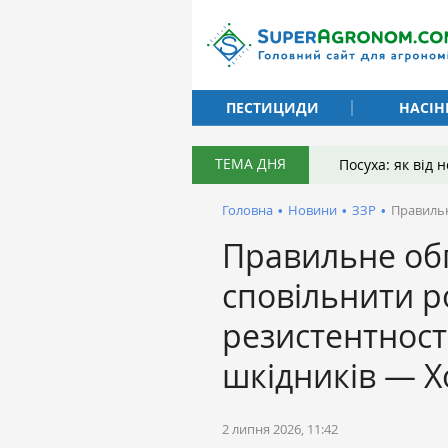
ПЕСТИЦИДИ
НАСІН
ТЕМА ДНЯ
Посуха: як від
Головна
•
Новини
•
ЗЗР
•
Правильн
Правильне об
сповільнити р
резистентності
шкідників — 
2 липня 2026, 11:42