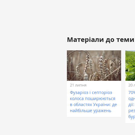
Матеріали до теми
21 липня
20 
Фузаріоз і септоріоз
70
колоса поширюються
од
в областях України: де
дії
найбільше уражень
ре
бур