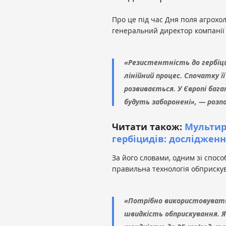
Про це під час Дня поля агрохо
генеральний директор компанії
«Резистентність до гербіци
лінійний процес. Спочатку ї
розвивається. У Європі бага
будуть заборонені», — розп
Читати також:
Мультире
гербіцидів: досліджен
За його словами, одним зі спосо
правильна технологія обприску
«Потрібно використовувати 
швидкість обприскування. Я