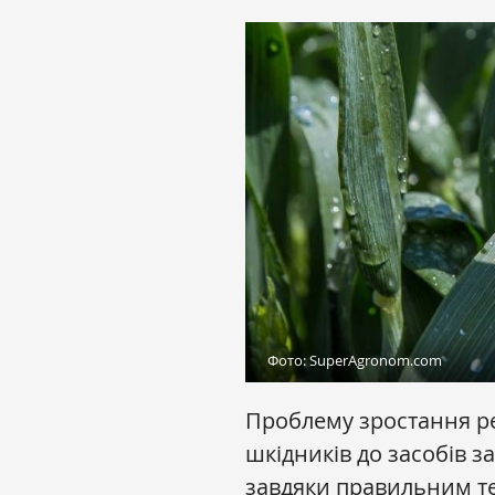
Фото: SuperAgronom.com
Проблему зростання рез
шкідників до засобів 
завдяки правильним т