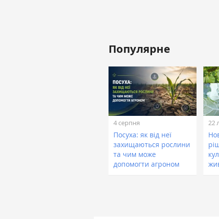
Популярне
4 серпня
22 
Посуха: як від неї
Нов
захищаються рослини
рі
та чим може
кул
допомогти агроном
жи