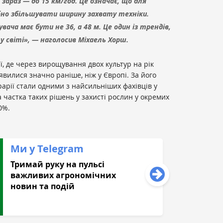
зараз — до 15 км/год. Це означає, що для
бно збільшувати ширину захвату техніки.
ача має бути не 36, а 48 м. Це один із трендів,
у світі», — наголосив
Міхаель Хорш.
ї, де через вирощування двох культур на рік
вилися значно раніше, ніж у Європі. За його
рарії стали одними з найсильніших фахівців у
а частка таких рішень у захисті рослин у окремих
0%.
Ми у Telegram
Тримай руку на пульсі
важливих агрономічних
новин та подій