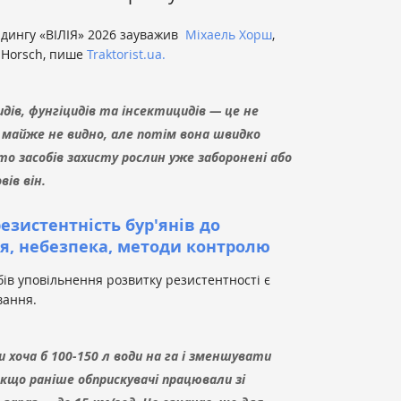
лдингу «ВІЛІЯ» 2026 зауважив
Міхаель Хорш
,
 Horsch, пише
Traktorist.ua.
дів, фунгіцидів та інсектицидів — це не
ї майже не видно, але потім вона швидко
то засобів захисту рослин уже заборонені або
овів
він.
зистентність бур'янів до
ня, небезпека, методи контролю
бів уповільнення розвитку резистентності є
вання.
хоча б 100-150 л води на га і зменшувати
кщо раніше обприскувачі працювали зі