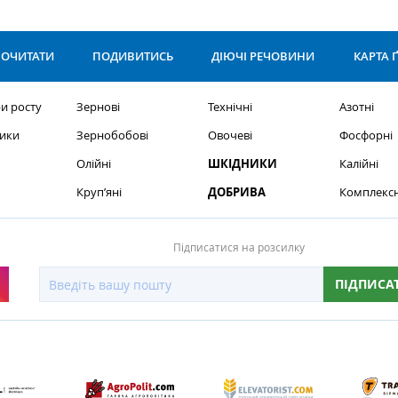
ОЧИТАТИ
ПОДИВИТИСЬ
ДІЮЧІ РЕЧОВИНИ
КАРТА 
и росту
Зернові
Технічні
Азотні
ики
Зернобобові
Овочеві
Фосфорні
Олійні
ШКІДНИКИ
Калійні
Круп’яні
ДОБРИВА
Комплексн
Підписатися на розсилку
ПІДПИСА