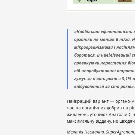
«Найбільша ефективність м
органіки не менше 6 т/га. Н
мікроорганізмами і насінням
боротися. В цивілізований 
провокуючи наростання біо
від непродуктивної втрати 
гумус за п'ять років з 3,1% 
відбуваються за сто років».
Найкращий варіант — органо-мі
частка органічних добрив на рі
живлення, уточнює Анатолій Січ
максимальну віддачу, не шкодяч
Меланія Несмачна, SuperAgronom