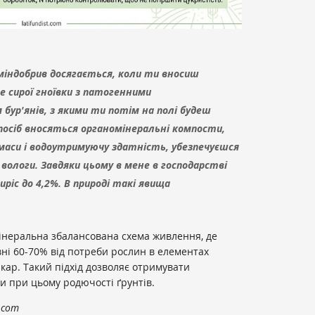
індобрив досягається, коли ти вносиш
е сирої гноївки з патогенними
 бур'янів, з якими ти потім на полі будеш
спосіб вносяться органомінеральні компости,
маси і водоутримуючу здатність, убезпечуєшся
вологи. Завдяки цьому в мене в господарстві
виріс до 4,2%. В природі такі явища
неральна збалансована схема живлення, де
вні 60-70% від потреби рослин в елементах
кар. Такий підхід дозволяє отримувати
и при цьому родючості ґрунтів.
.com