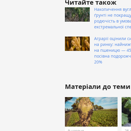
Читайте також
Накопичення вуг
ґрунті не покращ
родючість в умов
екстремальної сп
Аграрії оцінили с
на ринку: найниж
на пшеницю — 450
посівна подорожч
20%
Матеріали до теми
9 червня
28 