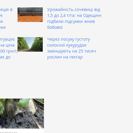
лецю в
Урожайність сочевиці від
ує
1,5 до 2,4 т/га: на Одещині
ах
підбили підсумки жнив
еки
бобової
итуацію
Через посуху густоту
ча ціна
силосної кукурудзи
0 грн/т,
зменшують на 25 тисяч
ає до
рослин на гектар
листопада