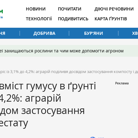
НОВИНИ
ПОЧИТАТИ
ДІЮЧІ РЕЧОВИНИ
ТЕХНОЛОГІЇ
ПОДИВИТИСЬ
КАРТА ҐРУНТІВ
НЯ
ДОБРИВА
БУР’ЯНИ
Х
 неї захищаються рослини та чим може допомогти агроном
 зріс із 3,1% до 4,2%: аграрій поділивя досвідом застосування компосту і 
вміст гумусу в ґрунті
 4,2%: аграрій
ідом застосування
естату