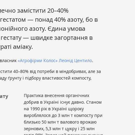
ечно замістити 20–40%
гестатом — понад 40% азоту, бо в
монійного азоту. Єдина умова
гестату — швидке загортання в
раті аміаку.
 власник
«Агрофірми Колос»
Леонід Центило
.
стити 40–80% від потреби в міндобривах, але за
ду ґрунту і підбору властивостей компосту,
Практика внесення органічних
ату
добрив в Україні існує давно. Станом
и
на 1990 рік в Україні щороку
вироблялося до 3 млн т компосту при
близько 50 млн т валового врожаю
зернових, 5,3 млн т цукру і 25 млн