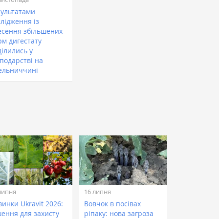
зультатами
лідження із
есення збільшених
рм дигестату
ділились у
сподарстві на
ельниччині
липня
16 липня
инки Ukravit 2026:
Вовчок в посівах
шення для захисту
ріпаку: нова загроза