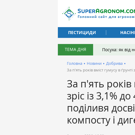
ПЕСТИЦИДИ
НАСІН
ТЕМА ДНЯ
Посуха: як від
Головна
•
Новини
•
Добрива
•
За п'ять років вміст гумусу в ґрунті
За п'ять років 
зріс із 3,1% до
поділивя досв
компосту і диг