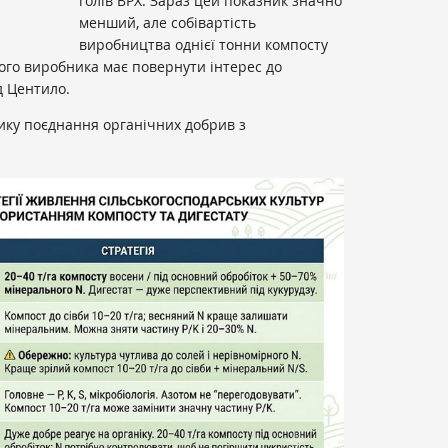
голів ВРХ. Зараз цей показник значно
менший, але собівартість
виробництва однієї тонни компосту
кого виробника має повернути інтерес до
д Центило.
ику поєднання органічних добрив з