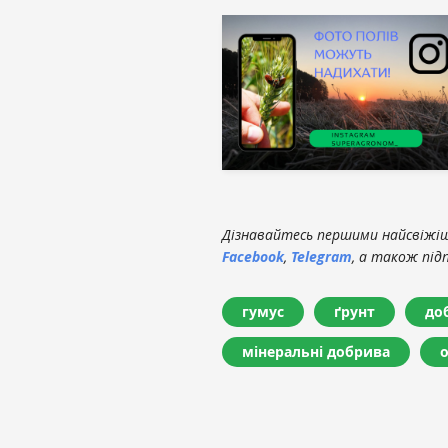
Дізнавайтесь першими найсвіжіші
Facebook
,
Telegram
, а також під
гумус
ґрунт
до
мінеральні добрива
о