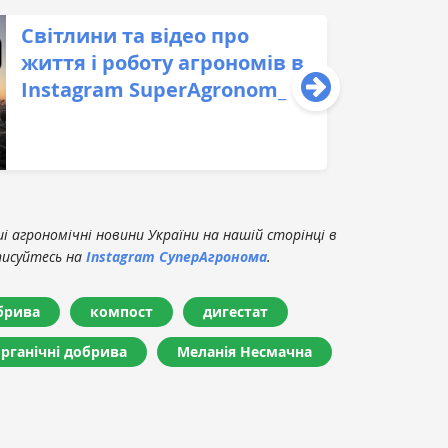
Світлини та відео про
життя і роботу агрономів в
Instagram SuperAgronom_
 агрономічні новини України на нашій сторінці в
писуйтесь на
Instagram СуперАгронома
.
брива
компост
дигестат
рганічні добрива
Меланія Несмачна