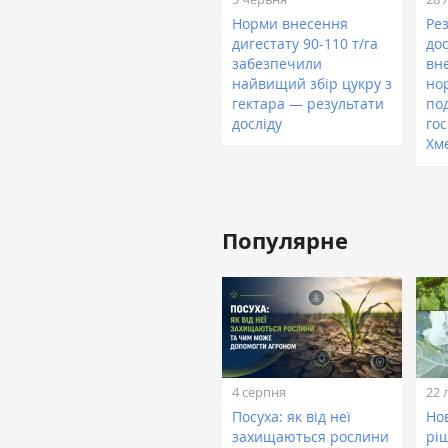
Норми внесення
Ре
дигестату 90-110 т/га
дос
забезпечили
вн
найвищий збір цукру з
но
гектара — результати
по
досліду
го
Хм
Популярне
4 серпня
22 
Посуха: як від неї
Нов
захищаються рослини
рі