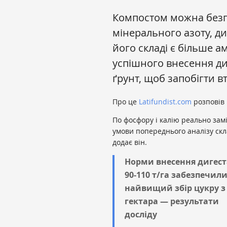
Компостом можна безп
мінерального азоту, ди
його складі є більше а
успішного внесення ди
ґрунт, щоб запобігти вт
Про це
Latifundist.com
розповів
По фосфору і калію реально замі
умови попереднього аналізу скла
додає він.
Норми внесення дигест
90-110 т/га забезпечил
найвищий збір цукру з
гектара — результати
досліду