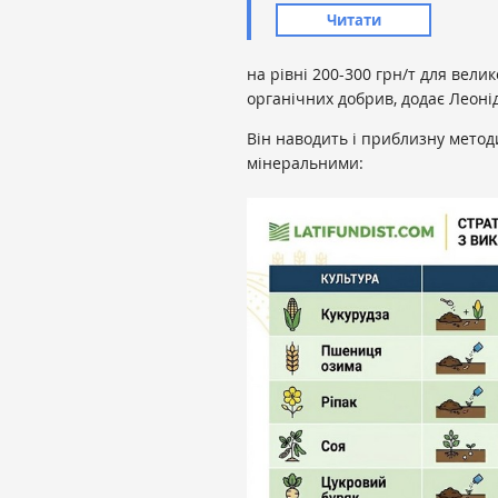
Читати
на рівні 200-300 грн/т для вели
органічних добрив, додає Леоні
Він наводить і приблизну метод
мінеральними: