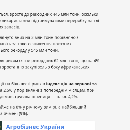
ться, зросте до рекордних 445 млн тонн, оскільки
го використання підтримуватиме переробку на тлі
х запасів.
лянуто вниз на 3 млн тонн порівняно з
авіть за такого зниження показник
ього рекорду у 545 млн тонн.
івля рисом сягне рекордних 62 млн тонн, що на 4%
ки зростанню закупівель з боку африканських
ції на більшості ринків
індекс цін на зернові та
на 2,6% у порівнянні з попереднім місяцем, при
одемонструвала пшениця — плюс 4,2%.
йже на 8% у річному вимірі, а найбільший
та ячмені (9%).
Агробізнес України