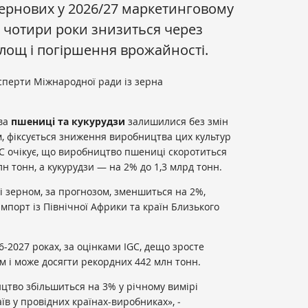
ернових у 2026/27 маркетинговому
і чотири роки знизиться через
лощ і погіршення врожайності.
перти Міжнародної ради із зерна
тва
пшениці та кукурудзи
залишилися без змін
, фіксується зниження виробництва цих культур
IGC очікує, що виробництво пшениці скоротиться
лн тонн, а кукурудзи — на 2% до 1,3 млрд тонн.
лі зерном, за прогнозом, зменшиться на 2%,
порт із Північної Африки та країн Близького
-2027 роках, за оцінками IGC, дещо зросте
м і може досягти рекордних 442 млн тонн.
ицтво збільшиться на 3% у річному вимірі
в у провідних країнах-виробниках», ‒