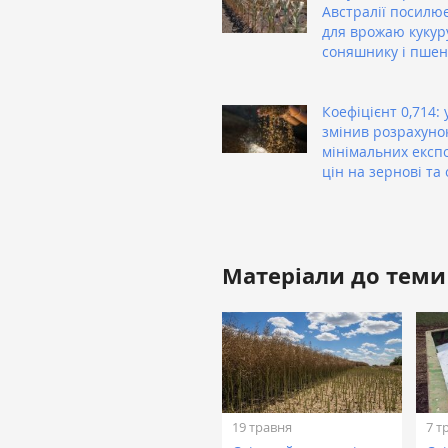
Австралії посилю
для врожаю кукур
соняшнику і пшен
Коефіцієнт 0,714: 
змінив розрахуно
мінімальних експ
цін на зернові та 
Матеріали до теми
19 травня
7 т