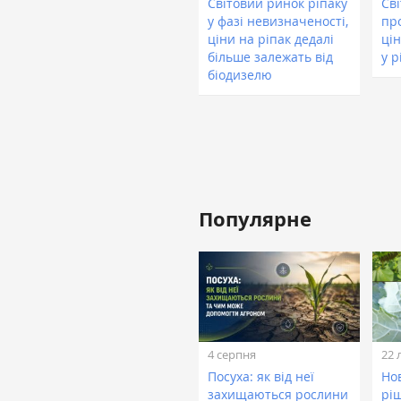
Світовий ринок ріпаку
Св
у фазі невизначеності,
пр
ціни на ріпак дедалі
ці
більше залежать від
у 
біодизелю
Популярне
4 серпня
22 
Посуха: як від неї
Нов
захищаються рослини
рі