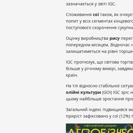
зазначається у звіті IGC.
Споживання
сої
також, як очікує
попит у всіх сегментах кінцево
поступового скорочення сукупни
Оцінку виробництва
рису
перег
попереднім місяцем. Водночас н
залишатиметься на рівні торішн
IGC прогнозує, що світова торг
більше у річному вимірі, завдя
країн.
На тлі відносно стабільної ситуа
олійні культури
(GOI) IGC зріс 
цьому найбільше зростання пр
Загальний індекс підвищився ма
приріст зафіксовано у сої (12%) 