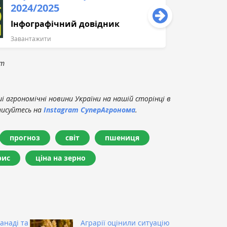
2024/2025
Інфографічний довідник
Завантажити
om
 агрономічні новини України на нашій сторінці в
писуйтесь на
Instagram СуперАгронома
.
прогноз
світ
пшениця
рис
ціна на зерно
анаді та
Аграрії оцінили ситуацію