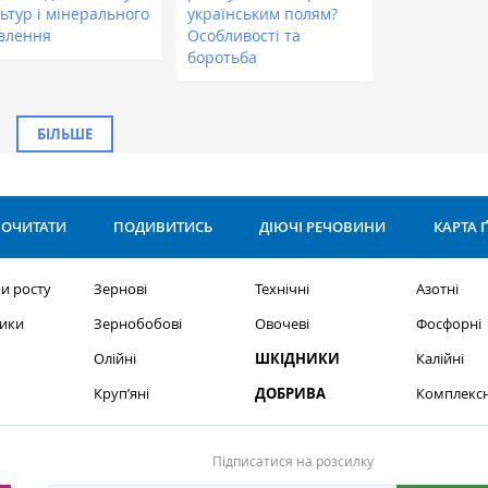
ьтур і мінерального
українським полям?
влення
Особливості та
боротьба
БІЛЬШЕ
ОЧИТАТИ
ПОДИВИТИСЬ
ДІЮЧІ РЕЧОВИНИ
КАРТА 
и росту
Зернові
Технічні
Азотні
ики
Зернобобові
Овочеві
Фосфорні
Олійні
ШКІДНИКИ
Калійні
Круп’яні
ДОБРИВА
Комплексн
Підписатися на розсилку