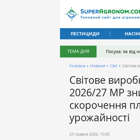
ПЕСТИЦИДИ
НАСІН
ТЕМА ДНЯ
Посуха: як від
Головна
•
Новини
•
Світ
•
Світове 
Світове вироб
2026/27 МР зн
скорочення п
урожайності
25 травня 2026, 15:00