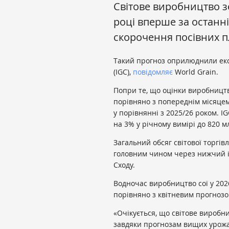
Світове виробництво з
році вперше за останн
скорочення посівних п
Такий прогноз оприлюднили екс
(IGC),
повідомляє
World Grain.
Попри те, що оцінки виробниц
порівняно з попереднім місяцем
у порівнянні з 2025/26 роком. 
на 3% у річному вимірі до 820 м
Загальний обсяг світової торгів
головним чином через нижчий ім
Сходу.
Водночас виробництво сої у 2026
порівняно з квітневим прогнозо
«Очікується, що світове виробн
завдяки прогнозам вищих урожаї