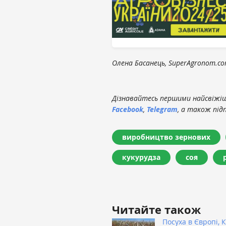
Олена Басанець, SuperAgronom.c
Дізнавайтесь першими найсвіжіші
Facebook
,
Telegram
, а також під
виробництво зернових
кукурудза
соя
Читайте також
Посуха в Європі, К