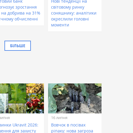
ітовий банк
Нові тенденції на
огнозує зростання
світовому ринку
н на добрива на 31%
соняшнику: аналітики
річному обчисленні
окреслили головні
моменти
БІЛЬШЕ
липня
16 липня
инки Ukravit 2026:
Вовчок в посівах
шення для захисту
ріпаку: нова загроза