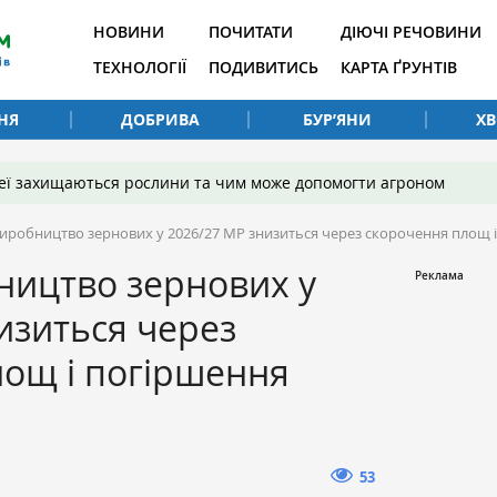
НОВИНИ
ПОЧИТАТИ
ДІЮЧІ РЕЧОВИНИ
ТЕХНОЛОГІЇ
ПОДИВИТИСЬ
КАРТА ҐРУНТІВ
НЯ
ДОБРИВА
БУР’ЯНИ
Х
 неї захищаються рослини та чим може допомогти агроном
виробництво зернових у 2026/27 МР знизиться через скорочення площ 
ництво зернових у
изиться через
лощ і погіршення
53