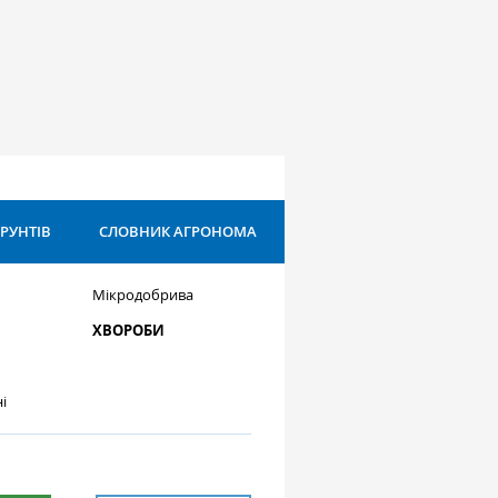
ҐРУНТІВ
СЛОВНИК АГРОНОМА
Мікродобрива
ХВОРОБИ
і