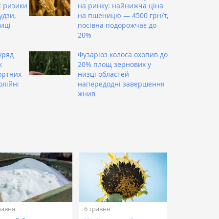
є ризики
на ринку: найнижча ціна
удзи,
на пшеницю — 4500 грн/т,
иці
посівна подорожчає до
20%
уряд
Фузаріоз колоса охопив до
к
20% площ зернових у
ортних
низці областей
олійні
напередодні завершення
жнив
равня
6 травня