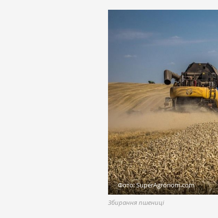
Фото: SuperAgronom.com
Збирання пшениці