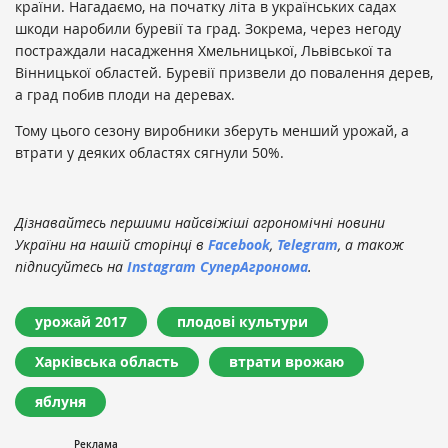
країни. Нагадаємо, на початку літа в українських садах
шкоди наробили буревії та град. Зокрема, через негоду
постраждали насадження Хмельницької, Львівської та
Вінницької областей. Буревії призвели до повалення дерев,
а град побив плоди на деревах.
Тому цього сезону виробники зберуть менший урожай, а
втрати у деяких областях сягнули 50%.
Дізнавайтесь першими найсвіжіші агрономічні новини
України на нашій сторінці в
Facebook
,
Telegram
, а також
підписуйтесь на
Instagram СуперАгронома
.
урожай 2017
плодові культури
Харківська область
втрати врожаю
яблуня