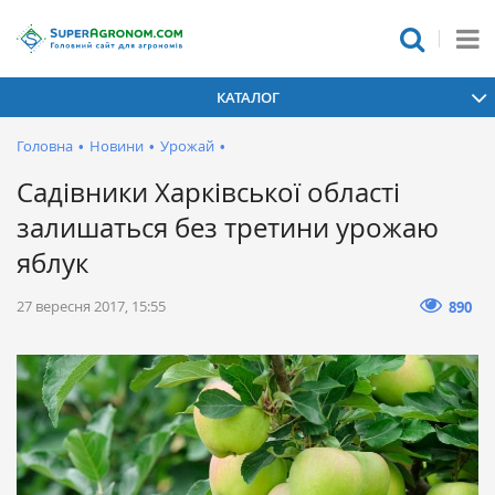
КАТАЛОГ
Головна
•
Новини
•
Урожай
•
Садівники Харківської області
залишаться без третини урожаю
яблук
27 вересня 2017, 15:55
890