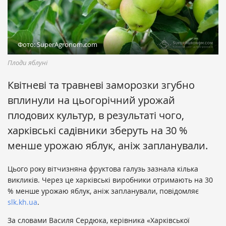
Фото: SuperAgronom.com
Плоди яблуні
Квітневі та травневі заморозки згубно
вплинули на цьогорічний урожай
плодових культур, в результаті чого,
харківські садівники зберуть на 30 %
менше урожаю яблук, аніж запланували.
Цього року вітчизняна фруктова галузь зазнала кілька
викликів. Через це харківські виробники отримають на 30
% менше урожаю яблук, аніж запланували, повідомляє
slk.kh.ua
.
За словами Василя Сердюка, керівника «Харківської