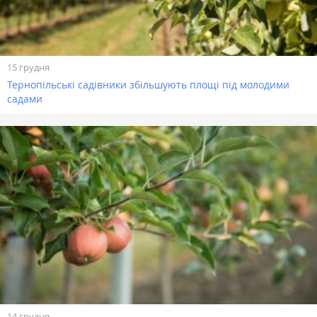
15 грудня
Тернопільські садівники збільшують площі під молодими
садами
14 грудня