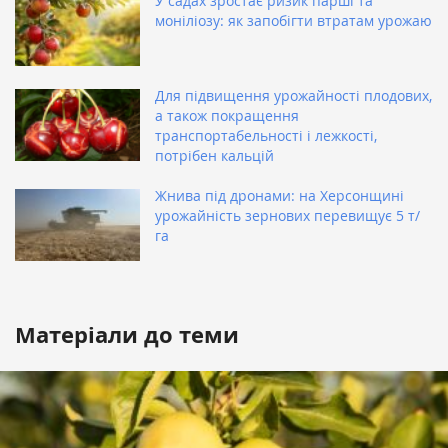
У садах зростає ризик парші та
моніліозу: як запобігти втратам урожаю
Для підвищення урожайності плодових,
а також покращення
транспортабельності і лежкості,
потрібен кальцій
Жнива під дронами: на Херсонщині
урожайність зернових перевищує 5 т/
га
Матеріали до теми