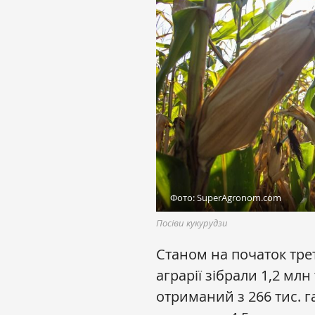
Фото: SuperAgronom.com
Посіви кукурудзи
Станом на початок трет
аграрії зібрали 1,2 мл
отриманий з 266 тис. г