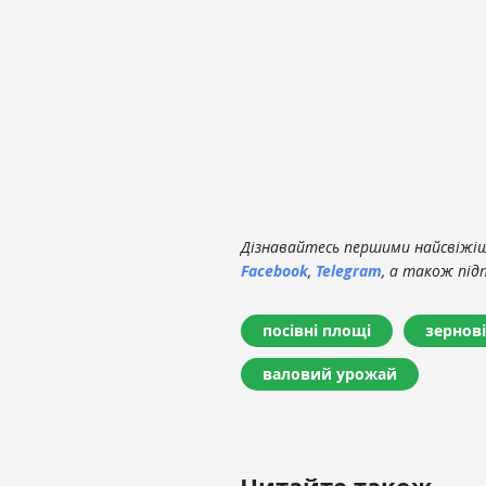
Дізнавайтесь першими найсвіжіші
Facebook
,
Telegram
, а також під
посівні площі
зернов
валовий урожай