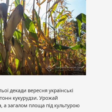
ьої декади вересня українські
н тонн кукурудзи. Урожай
а, а загалом площа під культурою