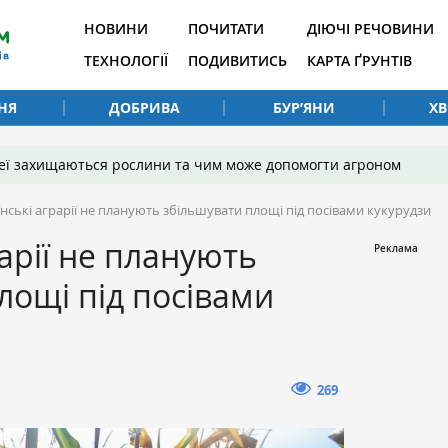
НОВИНИ
ПОЧИТАТИ
ДІЮЧІ РЕЧОВИНИ
ТЕХНОЛОГІЇ
ПОДИВИТИСЬ
КАРТА ҐРУНТІВ
НЯ
ДОБРИВА
БУР’ЯНИ
Х
 неї захищаються рослини та чим може допомогти агроном
нські аграрії не планують збільшувати площі під посівами кукурудзи
арії не планують
лощі під посівами
269