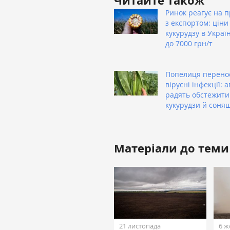
Читайте також
Ринок реагує на 
з експортом: ціни
кукурудзу в Украї
до 7000 грн/т
Попелиця перено
вірусні інфекції: 
радять обстежити
кукурудзи й соня
Матеріали до теми
21 листопада
6 ж