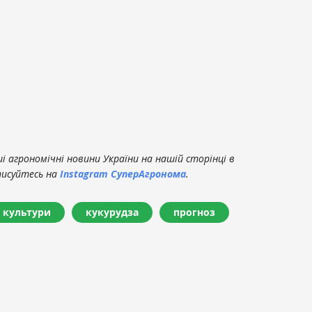
 агрономічні новини України на нашій сторінці в
писуйтесь на
Instagram СуперАгронома
.
і культури
кукурудза
прогноз