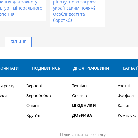
шення для захисту
ріпаку: нова загроза
ьтур і мінерального
українським полям?
влення
Особливості та
боротьба
БІЛЬШЕ
ОЧИТАТИ
ПОДИВИТИСЬ
ДІЮЧІ РЕЧОВИНИ
КАРТА 
и росту
Зернові
Технічні
Азотні
ики
Зернобобові
Овочеві
Фосфорні
Олійні
ШКІДНИКИ
Калійні
Круп’яні
ДОБРИВА
Комплексн
Підписатися на розсилку