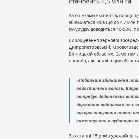
становить 4,5 млн га.
За оцінками експертів, площі під
збільшаться хіба що до 4,7 млн 
кукурудзу доводиться 40-50%, п
Вирощування зернової зосереджен
Дніпропетровській, Кіровоградсь
Вінницькій областях. Саме там 
врожаїв, але землі в цих областя
«Подальше збільшення площ
недостатньо вологи. Випра
потребує додаткових витрат
державної підтримки не є в
використовувати наявні пло
коментують в аудиторській к
За останні 15 років урожайність