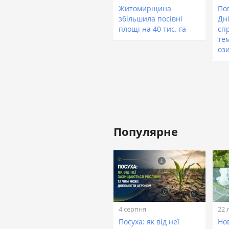
Житомирщина
По
збільшила посівні
Дн
площі на 40 тис. га
сп
те
оз
Популярне
4 серпня
22 
Посуха: як від неї
Нов