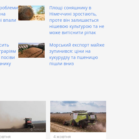
проблеми
Площі соняшнику в
 на
Німеччині зростають,
ні впали
проте він залишається
нішевою культурою та не
може витіснити ріпак
сить
Морський експорт майже
аграріям
зупинився: ціни на
 посіви
кукурудзу та пшеницю
шнику
пішли вниз
овтня
4 жовтня