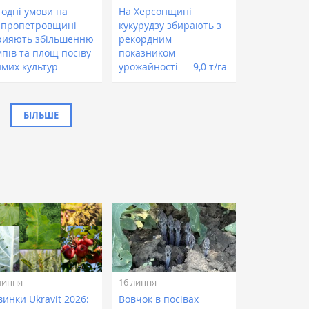
годні умови на
На Херсонщині
іпропетровщині
кукурудзу збирають з
рияють збільшенню
рекордним
мпів та площ посіву
показником
имих культур
урожайності — 9,0 т/га
БІЛЬШЕ
липня
16 липня
инки Ukravit 2026:
Вовчок в посівах