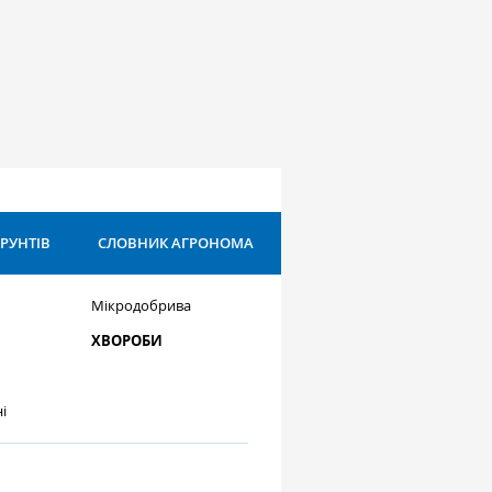
ҐРУНТІВ
СЛОВНИК АГРОНОМА
Мікродобрива
ХВОРОБИ
і