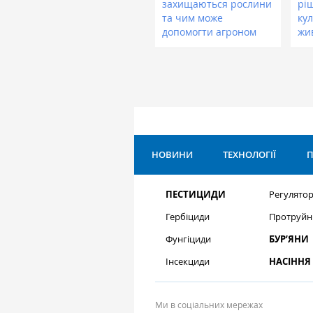
захищаються рослини
рі
та чим може
кул
допомогти агроном
жи
НОВИНИ
ТЕХНОЛОГІЇ
П
ПЕСТИЦИДИ
Регулятор
Гербіциди
Протруйн
Фунгіциди
БУР’ЯНИ
Інсекциди
НАСІННЯ
Ми в соціальних мережах