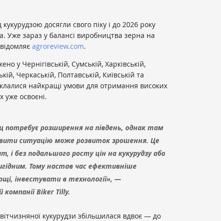
 кукурудзою досягли свого піку і до 2026 року
га. Уже зараз у балансі виробництва зерна на
овідомляє
agroreview.com
.
о у Чернігівській, Сумській, Харківській,
кій, Черкаській, Полтавській, Київській та
склалися найкращі умови для отримання високих
х уже освоєні.
 потребує розширення на південь, однак там
вити ситуацію може розвиток зрошення. Це
, і без подальшого росту цін на кукурудзу або
игідним. Тому настав час ефективніше
щі, інвестувати в технології», —
омпанії Biker Tilly.
 вітчизняної кукурудзи збільшилася вдвоє — до