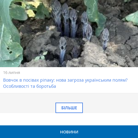
16 липня
Вовчок в посівах ріпаку: нова загроза українським полям?
Особливості та боротьба
БІЛЬШЕ
НОВИНИ