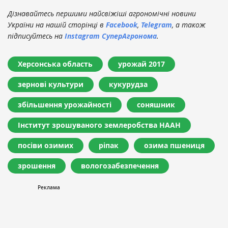
Дізнавайтесь першими найсвіжіші агрономічні новини
України на нашій сторінці в
Facebook
,
Telegram
, а також
підписуйтесь на
Instagram СуперАгронома
.
Херсонська область
урожай 2017
зернові культури
кукурудза
збільшення урожайності
соняшник
Інститут зрошуваного землеробства НААН
посіви озимих
ріпак
озима пшениця
зрошення
вологозабезпечення