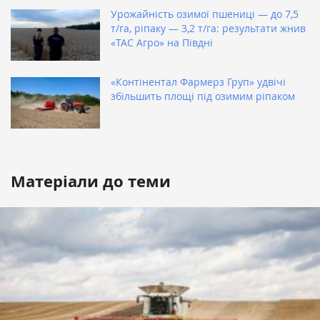
Урожайність озимої пшениці — до 7,5
т/га, ріпаку — 3,2 т/га: результати жнив
«ТАС Агро» на Півдні
«Контінентал Фармерз Груп» удвічі
збільшить площі під озимим ріпаком
Матеріали до теми