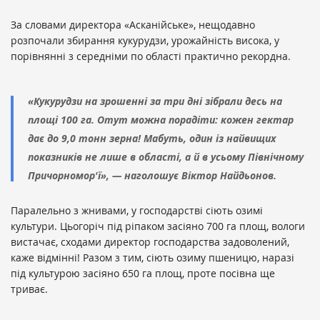
За словами директора «Асканійське»​, нещодавно
розпочали збирання кукурудзи, урожайність висока, у
порівнянні з середніми по області практично рекордна.
«Кукурудзи на зрошенні за три дні зібрали десь на
площі 100 га. Отут можна порадіти: кожен гектар
дає до 9,0 тонн зерна! Мабуть, один із найвищих
показників не лише в області, а й в усьому Північному
Причорномор'ї», — наголошує Віктор Найдьонов.
Паралельно з жнивами, у господарстві сіють озимі
культури. Цьогоріч під ріпаком засіяно 700 га площ, вологи
вистачає, сходами директор господарства задоволений,
каже відмінні! Разом з тим, сіють озиму пшеницю, наразі
під культурою засіяно 650 га площ, проте посівна ще
триває.