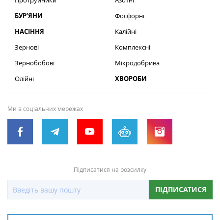
Протруйники
Азотні
БУР’ЯНИ
Фосфорні
НАСІННЯ
Калійні
Зернові
Комплексні
Зернобобові
Мікродобрива
Олійні
ХВОРОБИ
Ми в соціальних мережах
Підписатися на розсилку
ПІДПИСАТИСЯ