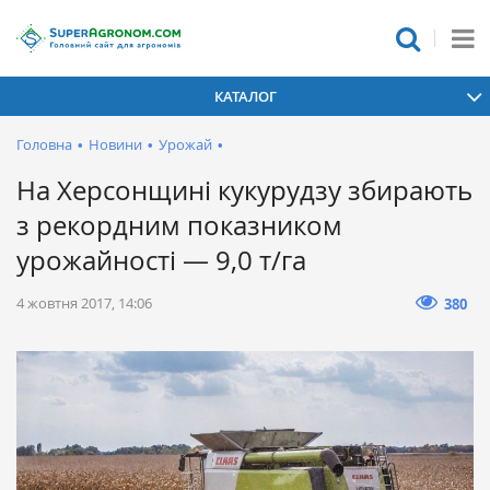
КАТАЛОГ
Головна
•
Новини
•
Урожай
•
На Херсонщині кукурудзу збирають
з рекордним показником
урожайності — 9,0 т/га
4 жовтня 2017, 14:06
380