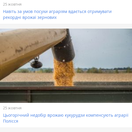
25 жовтня
Навіть за умов посухи аграріям вдається отримувати
рекордні врожаї зернових
25 жовтня
Цьогорічний недобір врожаю кукурудзи компенсують аграрії
Полісся