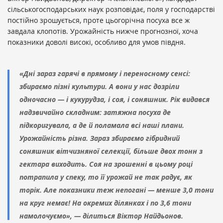
сільськогосподарських наук розповідає, поля у господарстві
постійно зрошується, проте цьогорічна посуха все ж
завдала клопотів. Урожайність нижче прогнозної, хоча
показники доволі високі, особливо для умов півдня.
«Дні зараз гарячі в прямому і переносному сенсі:
збираємо пізні культури. А вони у нас дозріли
одночасно — і кукурудза, і соя, і соняшник. Рік видався
надзвичайно складним: затяжна посуха де
підкоригувала, а де й поламала всі наші плани.
Урожайність різна. Зараз збираємо гібридний
соняшник вітчизняної селекції, більше двох тонн з
гектара виходить. Соя на зрошенні в цьому році
потрапила у спеку, то її урожай не так радує, як
торік. Але показники теж непогані — менше 3,0 тони
на круг немає! На окремих ділянках і по 3,6 тони
намолочуємо», — ділиться Віктор Найдьонов.