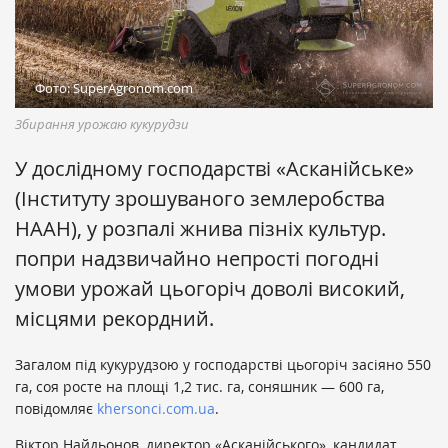
Фото: SuperAgronom.com
Збирання урожаю кукурудзи
У дослідному господарстві «Асканійське»
(Інституту зрошуваного землеробства
НААН), у розпалі жнива пізніх культур.
попри надзвичайно непрості погодні
умови урожай цьогоріч доволі високий,
місцями рекордний.
Загалом під кукурудзою у господарстві цьогоріч засіяно 550
га, соя росте на площі 1,2 тис. га, соняшник — 600 га,
повідомляє
khersonci.com.ua
.
Віктор Найдьонов, директор «Асканійського», кандидат