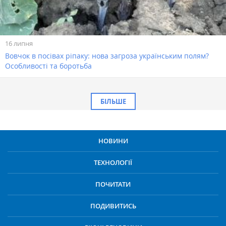
16 липня
Вовчок в посівах ріпаку: нова загроза українським полям?
Особливості та боротьба
БІЛЬШЕ
НОВИНИ
ТЕХНОЛОГІЇ
ПОЧИТАТИ
ПОДИВИТИСЬ