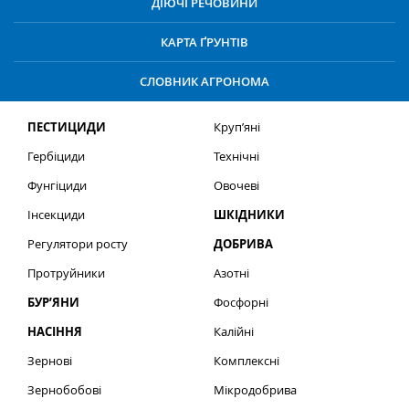
ДІЮЧІ РЕЧОВИНИ
КАРТА ҐРУНТІВ
СЛОВНИК АГРОНОМА
ПЕСТИЦИДИ
Круп’яні
Гербіциди
Технічні
Фунгіциди
Овочеві
Інсекциди
ШКІДНИКИ
Регулятори росту
ДОБРИВА
Протруйники
Азотні
БУР’ЯНИ
Фосфорні
НАСІННЯ
Калійні
Зернові
Комплексні
Зернобобові
Мікродобрива