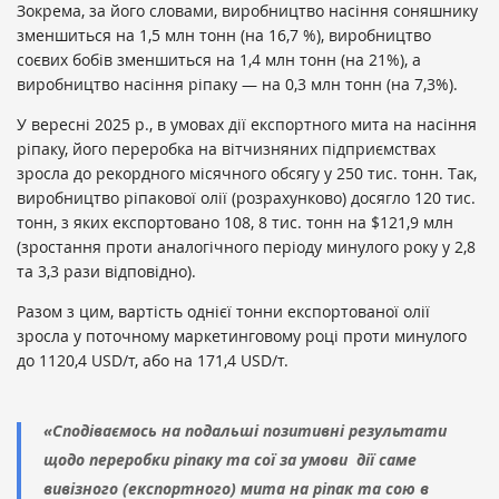
Зокрема, за його словами, виробництво насіння соняшнику
зменшиться на 1,5 млн тонн (на 16,7 %), виробництво
соєвих бобів зменшиться на 1,4 млн тонн (на 21%), а
виробництво насіння ріпаку — на 0,3 млн тонн (на 7,3%).
У вересні 2025 р., в умовах дії експортного мита на насіння
ріпаку, його переробка на вітчизняних підприємствах
зросла до рекордного місячного обсягу у 250 тис. тонн. Так,
виробництво ріпакової олії (розрахунково) досягло 120 тис.
тонн, з яких експортовано 108, 8 тис. тонн на $121,9 млн
(зростання проти аналогічного періоду минулого року у 2,8
та 3,3 рази відповідно).
Разом з цим, вартість однієї тонни експортованої олії
зросла у поточному маркетинговому році проти минулого
до 1120,4 USD/т, або на 171,4 USD/т.
«Сподіваємось на подальші позитивні результати
щодо переробки ріпаку та сої за умови дії саме
вивізного (експортного) мита на ріпак та сою в