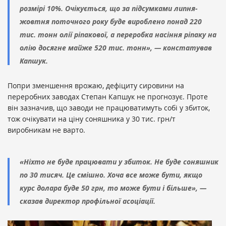
розмірі 10%. Очікується, що за підсумками липня-
жовтня поточного року буде вироблено понад 220
тис. тонн олії ріпакової, а переробка насіння ріпаку на
олію досягне майже 520 тис. тонн», — констатував
Капшук.
Попри зменшення врожаю, дефіциту сировини на
переробних заводах Степан Капшук не прогнозує. Проте
він зазначив, що заводи не працюватимуть собі у збиток,
тож очікувати на ціну соняшника у 30 тис. грн/т
виробникам не варто.
«Ніхто не буде працювати у збиток. Не буде соняшник
по 30 тисяч. Це смішно. Хоча все може бути, якщо
курс долара буде 50 грн, то може бути і більше», —
сказав директор профільної асоціації.