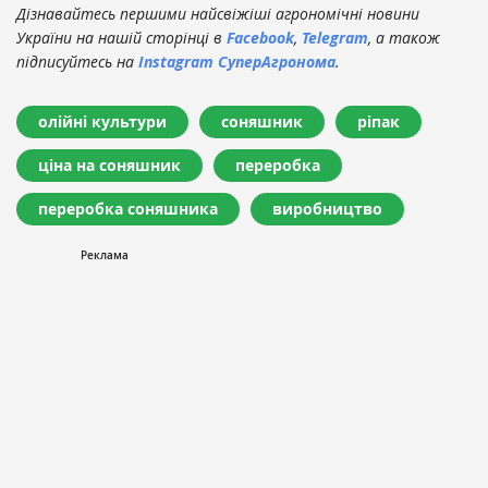
Дізнавайтесь першими найсвіжіші агрономічні новини
України на нашій сторінці в
Facebook
,
Telegram
, а також
підписуйтесь на
Instagram СуперАгронома
.
олійні культури
соняшник
ріпак
ціна на соняшник
переробка
переробка соняшника
виробництво