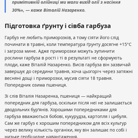
примітивній олійниці ми мали вихід олії з насіння
30%», — каже Віталій Назаренко.
Підготовка ґрунту і сівба гарбуза
Гарбуз не любить приморозків, а тому сіяти його слід
починати в травні, коли температура ґрунту досягне +15°С
і загроза мине. Адже приморозки можуть зупинити
рослини гарбуза в рості і ті в результаті не сформують
плоди, каже Віталій Назаренко. Висів гарбуза він зазвичай
завершує до середини травня, хоча цьогоріч через затяжні
весняні дощі і приморозки, мусив сіяти 18 травня.
Попередник озима пшениця.
Зі слів Віталія Назаренка, пшениця — найкращий
попередник для гарбуза, оскільки після неї не залишається
дводольних бур’янів. Хорошими попередниками для
гарбуза вважаються бобові, кукурудза, картопля і цибуля.
Сам же гарбуз є хорошим попередником для всіх культур
через велику кількість органіки, яку він залишає по собі і
низьке гербіцидне навантаження.