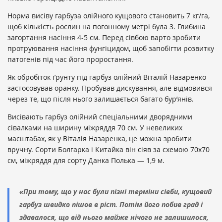
Норма висіву гарбуза олійного кущового становить 7 кг/га,
щоб кількість рослин на погонному метрі була 3. Глибина
загортання насіння 4-5 см. Перед сівбою варто зробити
протруювання насіння фунгіцидом, щоб запобігти розвитку
патогенів під час його проростання.
Як обробіток ґрунту під гарбуз олійний Віталій Назаренко
застосовував оранку. Пробував дискування, але відмовився
через те, що після нього залишається багато бур’янів.
Висівають гарбуз олійний спеціальними дворядними
сівалками на ширину міжряддя 70 см. У невеликих
масштабах, як у Віталія Назаренка, це можна зробити
вручну. Сорти Болгарка і Китайка він сіяв за схемою 70х70
см, міжряддя для сорту Данка Полька — 1,9 м.
«При тому, що у нас були пізні терміни сівби, кущовий
гарбуз швидко пішов в ріст. Потім його побив град і
здавалося, що від нього майже нічого не залишилося,