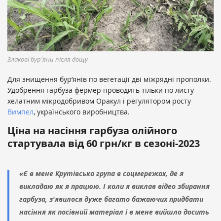
Злакові бур'яни після дощу
Для знищення бур’янів по вегетації дві міжрядні прополки.
Удобрення гарбуза фермер проводить тільки по листу
хелатним мікродобривом Оракул і регулятором росту
Вимпел
, українського виробництва.
Ціна на насіння гарбуза олійного
стартувала від 60 грн/кг в сезоні-2023
«Є в мене Крутівська група в соцмережах, де я
викладаю як я працюю. І коли я виклав відео збирання
гарбуза, з'явилося дуже багато бажаючих придбати
насіння як посівний матеріал і в мене вийшло досить