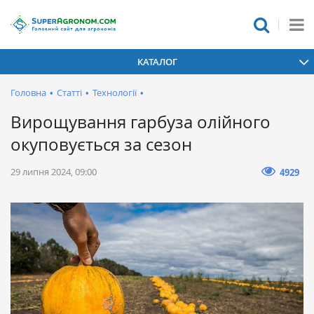
КАТАЛОГ
Головна
•
Статті
•
Технології
•
Вирощування гарбуза олійного
окуповується за сезон
29 липня 2024, 09:00
4929