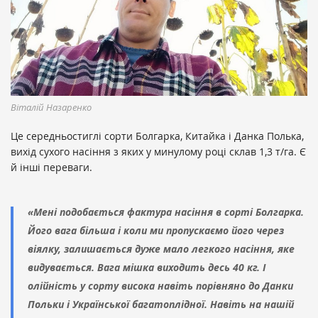
Віталій Назаренко
Це середньостиглі сорти Болгарка, Китайка і Данка Полька,
вихід сухого насіння з яких у минулому році склав 1,3 т/га. Є
й інші переваги.
«Мені подобається фактура насіння в сорті Болгарка.
Його вага більша і коли ми пропускаємо його через
віялку, залишається дуже мало легкого насіння, яке
видувається. Вага мішка виходить десь 40 кг. І
олійність у сорту висока навіть порівняно до Данки
Польки і Української багатоплідної. Навіть на нашій