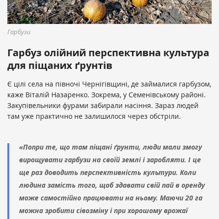
Гарбузи
Гарбуз олійний перспективна культура
для піщаних ґрунтів
Є цілі села на півночі Чернігівщині, де займалися гарбузом,
каже Віталій Назаренко. Зокрема, у Семенівському районі.
Закупівельники фурами забирали насіння. Зараз людей
там уже практично не залишилося через обстріли.
«Попри те, що там піщані ґрунти, люди мали змогу
вирощувати гарбузи на своїй землі і заробляти. І це
ще раз доводить перспективність культури. Коли
людина замість того, щоб здавати свій пай в оренду
може самостійно працювати на ньому. Маючи 20 га
можна зробити сівозміну і при хорошому врожаї