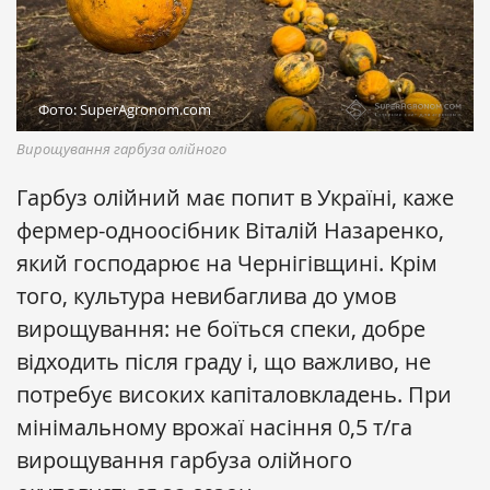
Фото: SuperAgronom.com
Вирощування гарбуза олійного
Гарбуз олійний має попит в Україні, каже
фермер-одноосібник Віталій Назаренко,
який господарює на Чернігівщині. Крім
того, культура невибаглива до умов
вирощування: не боїться спеки, добре
відходить після граду і, що важливо, не
потребує високих капіталовкладень. При
мінімальному врожаї насіння 0,5 т/га
вирощування гарбуза олійного