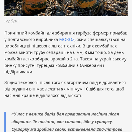
Гарбузи
Причіпний комбайн для збирання гарбуза фермер придбав
у полтавського виробника
MOROZ
, який спеціалізується на
виробництві нішевої сільгосптехніки. В цих комбайнах
можна міняти трубу сепарації на 6 мм, 8 мм тощо. За день
комбайн легко збирає врожай з 2 га. Також на українському
ринку присутні турецькі комбайни з бункерами і
підбірниками.
Згідно технології після того як згортачем плід відривається
від огудини він має лежати як мінімум 10 діб для того, щоб
насіння краще відділилося від м’якоті.
«У нас є велика балія для промивання насіння після
збирання. Те насіння, яке спливає, йде у сушарку.
Сушарку ми зробили свою: встановлена 200-літрова