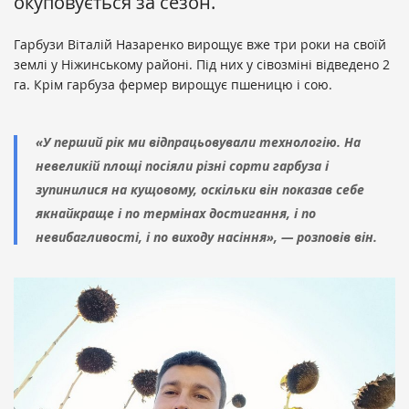
окуповується за сезон.
Гарбузи Віталій Назаренко вирощує вже три роки на своїй
землі у Ніжинському районі. Під них у сівозміні відведено 2
га. Крім гарбуза фермер вирощує пшеницю і сою.
«У перший рік ми відпрацьовували технологію. На
невеликій площі посіяли різні сорти гарбуза і
зупинилися на кущовому, оскільки він показав себе
якнайкраще і по термінах достигання, і по
невибагливості, і по виходу насіння», — розповів він.