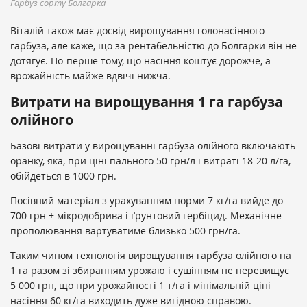
Гарбуз сорту Болгарка
Віталій також має досвід вирощування голонасінного
гарбуза, але каже, що за рентабельністю до Болгарки він не
дотягує. По-перше тому, що насіння коштує дорожче, а
врожайність майже вдвічі нижча.
Витрати на вирощування 1 га гарбуза
олійного
Базові витрати у вирощуванні гарбуза олійного включають
оранку, яка, при ціні пального 50 грн/л і витраті 18-20 л/га,
обійдеться в 1000 грн.
Посівний матеріал з урахуванням норми 7 кг/га вийде до
700 грн + мікродобрива і ґрунтовий гербіцид. Механічне
прополювання вартуватиме близько 500 грн/га.
Таким чином технологія вирощування гарбуза олійного на
1 га разом зі збиранням урожаю і сушінням не перевищує
5 000 грн, що при урожайності 1 т/га і мінімальній ціні
насіння 60 кг/га виходить дуже вигідною справою.