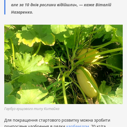
але за 10 днів рослини відійшли», — каже Віталій
Назаренко.
Гарбуз кущового типу Китайка
Для покращення стартового розвитку можна зробити
припосівне удобрення в рядки
карбамідом
, 70 кг/га.