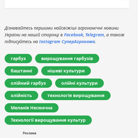
Дізнавайтесь першими найсвіжіші агрономічні новини
України на нашій сторінці в
Facebook
,
Telegram
, а також
підписуйтесь на
Instagram СуперАгронома
.
гарбуз
вирощування гарбузів
баштанні
нішеві культури
олійний гарбуз
олійні культури
олійність
технологія вирощування
Меланія Несмачна
Технології вирощування культур