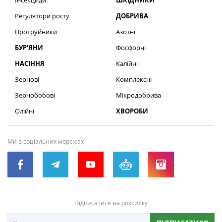
Інсекциди
ШКІДНИКИ
Регулятори росту
ДОБРИВА
Протруйники
Азотні
БУР’ЯНИ
Фосфорні
НАСІННЯ
Калійні
Зернові
Комплексні
Зернобобові
Мікродобрива
Олійні
ХВОРОБИ
Ми в соціальних мережах
Підписатися на розсилку