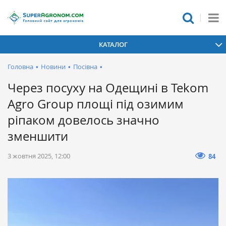
КАТАЛОГ
Головна
•
Новини
•
Посівна
•
Через посуху на Одещині в Tekom
Agro Group площі під озимим
ріпаком довелось значно
зменшити
3 жовтня 2025, 12:00
84