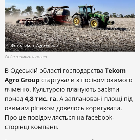
Фото: Tekom Agro Group
Сівба озимого ячменю
В Одеській області господарства
Tekom
Agro Group
стартували з посівом озимого
ячменю. Культурою планують засіяти
понад
4,8 тис. га
. А заплановані площі під
озимим ріпаком довелось коригувати.
Про це повідомляється на facebook-
сторінці компанії.