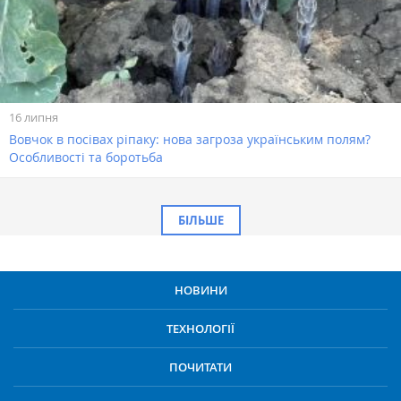
16 липня
Вовчок в посівах ріпаку: нова загроза українським полям?
Особливості та боротьба
БІЛЬШЕ
НОВИНИ
ТЕХНОЛОГІЇ
ПОЧИТАТИ