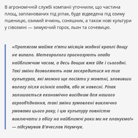
В агрономічній службі компанії уточнили, що частина
площ, запланованих під ріпак, буде відведена під озиму
пшеницю, озимий ячмінь, соняшник, а також нові культури
у сівозміні — зимуючий горох, льон та сочевицю.
«Протягом майже п’яти місяців жодної краплі дощу
не випало. Метеорологи прогнозують опади
найближчим часом, а десь дощик вже йде і сьогодні.
Такі зміни дозволяють нам зосередитися на тих
культурах, які можна ще посіяти у жовтні, зловивши
вологу після осінніх опадів, або ж навесні. Ріпак
залишається економічно вигідним для нашого
агрооб’єднання, такі зміни зумовлені виключно
умовами цього року, і цю культуру повністю
виключати з обігу на найближчі роки ми не плануємо!»
— підсумував В’ячеслав Наумчук.