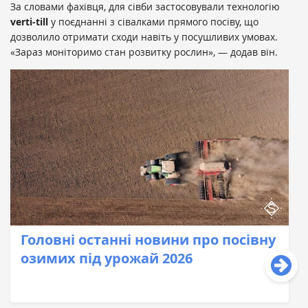
За словами фахівця, для сівби застосовували технологію
verti-till
у поєднанні з сівалками прямого посіву, що
дозволило отримати сходи навіть у посушливих умовах.
«Зараз моніторимо стан розвитку рослин», — додав він.
Головні останні новини про посівну
озимих під урожай 2026