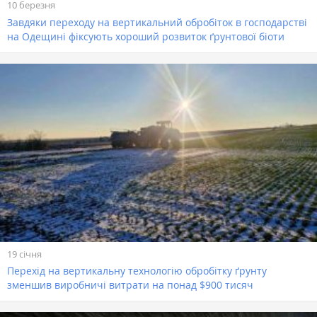
10 березня
Завдяки переходу на вертикальний обробіток в господарстві
на Одещині фіксують хороший розвиток ґрунтової біоти
19 січня
Перехід на вертикальну технологію обробітку ґрунту
зменшив виробничі витрати на понад $900 тисяч