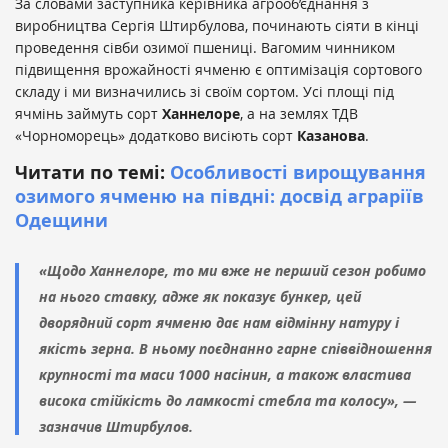
За словами заступника керівника агрооб’єднання з
виробництва Сергія Штирбулова, починають сіяти в кінці
проведення сівби озимої пшениці. Вагомим чинником
підвищення врожайності ячменю є оптимізація сортового
складу і ми визначились зі своїм сортом. Усі площі під
ячмінь займуть сорт
Ханнелоре
, а на землях ТДВ
«Чорноморець» додатково висіють сорт
Казанова
.
Читати по темі:
Особливості вирощування
озимого ячменю на півдні: досвід аграріїв
Одещини
«Щодо Ханнелоре, то ми вже не перший сезон робимо
на нього ставку, адже як показує бункер, цей
дворядний сорт ячменю дає нам відмінну натуру і
якість зерна. В ньому поєднанно гарне співвідношення
крупності та маси 1000 насінин, а також властива
висока стійкість до ламкості стебла та колосу», —
зазначив Штирбулов.