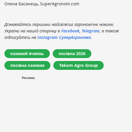
Олена Басанець, SuperAgronom.com
Дізнавайтесь першими найсвіжіші агрономічні новини
України на нашій сторінці в
Facebook
,
Telegram
, а також
підписуйтесь на
Instagram СуперАгронома
.
озимий ячмінь
посівна 2026
посівна озимих
Tekom Agro Group