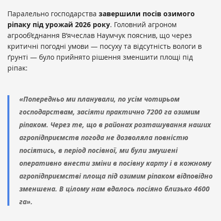
Паралельно господарства
завершили посів озимого
ріпаку під урожай 2026 року
. Головний агроном
агрооб’єднання В’ячеслав Наумчук пояснив, що через
критичні погодні умови — посуху та відсутність вологи в
ґрунті — було прийнято рішення зменшити площі під
ріпак:
«Попередньо ми планували, по усім чотирьом
господарствам, засіяти практично 7200 га озимим
ріпаком. Через те, що в районах розташування наших
агропідприємств погода не дозволяла повністю
посіятись, в період посівної, ми були змушені
оперативно внести зміни в посівну карту і в кожному
агропідприємстві площа під озимим ріпаком відповідно
зменшена. В цілому нам вдалось посіяно близько 4600
га».