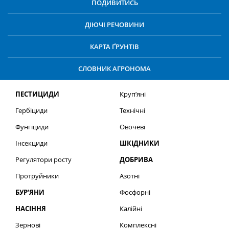
ПОДИВИТИСЬ
ДІЮЧІ РЕЧОВИНИ
КАРТА ҐРУНТІВ
СЛОВНИК АГРОНОМА
ПЕСТИЦИДИ
Круп’яні
Гербіциди
Технічні
Фунгіциди
Овочеві
Інсекциди
ШКІДНИКИ
Регулятори росту
ДОБРИВА
Протруйники
Азотні
БУР’ЯНИ
Фосфорні
НАСІННЯ
Калійні
Зернові
Комплексні