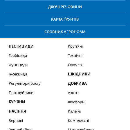
ДІЮЧІ РЕЧОВИНИ
КАРТА ҐРУНТІВ
СЛОВНИК АГРОНОМА
ПЕСТИЦИДИ
Круп’яні
Гербіциди
Технічні
Фунгіциди
Овочеві
Інсекциди
ШКІДНИКИ
Регулятори росту
ДОБРИВА
Протруйники
Азотні
БУР’ЯНИ
Фосфорні
НАСІННЯ
Калійні
Зернові
Комплексні
Зернобобові
Мікродобрива