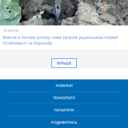
16 липня
Вовчок в посівах ріпаку: нова загроза українським полям?
Особливості та боротьба
БІЛЬШЕ
НОВИНИ
ТЕХНОЛОГІЇ
ПОЧИТАТИ
ПОДИВИТИСЬ