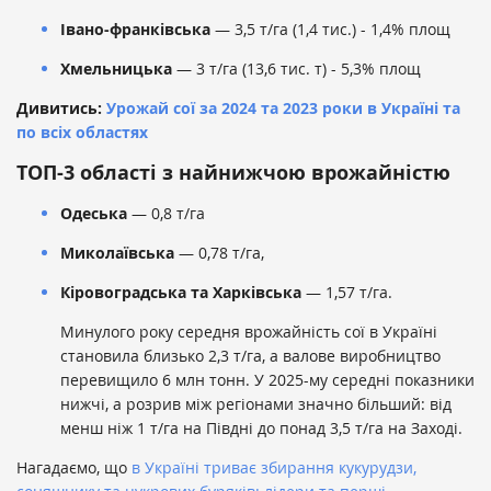
Івано-франківська
— 3,5 т/га (1,4 тис.) - 1,4% площ
Хмельницька
— 3 т/га (13,6 тис. т) - 5,3% площ
Дивитись:
Урожай сої за 2024 та 2023 роки в Україні та
по всіх областях
ТОП-3 області з найнижчою врожайністю
Одеська
— 0,8 т/га
Миколаївська
— 0,78 т/га,
Кіровоградська та Харківська
— 1,57 т/га.
Минулого року середня врожайність сої в Україні
становила близько 2,3 т/га, а валове виробництво
перевищило 6 млн тонн. У 2025-му середні показники
нижчі, а розрив між регіонами значно більший: від
менш ніж 1 т/га на Півдні до понад 3,5 т/га на Заході.
Нагадаємо, що
в Україні триває збирання кукурудзи,