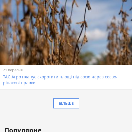
21 вересня
ТАС Агро планує скоротити площі під соєю через соєво-
ріпакові правки
БІЛЬШЕ
Популярне