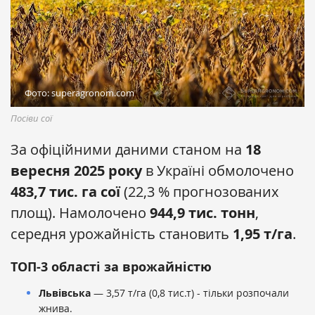
Фото: superagronom.com
Посіви сої
За офіційними даними станом на
18
вересня 2025 року
в Україні обмолочено
483,7 тис. га сої
(22,3 % прогнозованих
площ). Намолочено
944,9 тис. тонн
,
середня урожайність становить
1,95 т/га
.
ТОП-3 області за врожайністю
Львівська
— 3,57 т/га (0,8 тис.т) - тільки розпочали
жнива.