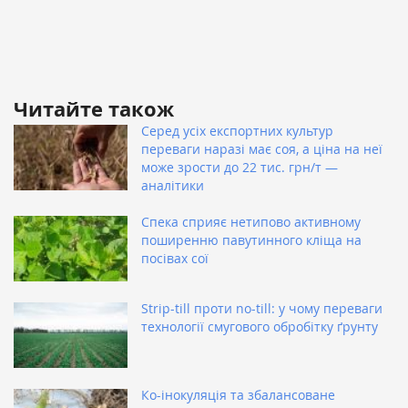
Читайте також
Серед усіх експортних культур
переваги наразі має соя, а ціна на неї
може зрости до 22 тис. грн/т —
аналітики
Спека сприяє нетипово активному
поширенню павутинного кліща на
посівах сої
Strip-till проти no-till: у чому переваги
технології смугового обробітку ґрунту
Ко-інокуляція та збалансоване