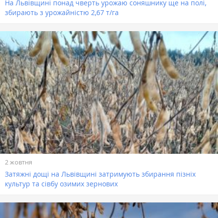
На Львівщині понад чверть урожаю соняшнику ще на полі,
збирають з урожайністю 2,67 т/га
2 жовтня
Затяжні дощі на Львівщині затримують збирання пізніх
культур та сівбу озимих зернових