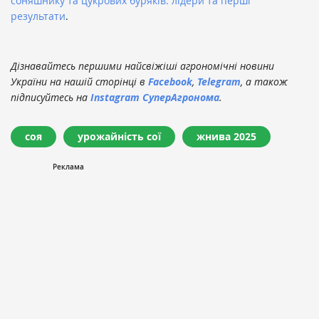
соняшнику та цукрових буряків: лідери та перші
результати
.
Дізнавайтесь першими найсвіжіші агрономічні новини
України на нашій сторінці в
Facebook
,
Telegram
, а також
підписуйтесь на
Instagram СуперАгронома
.
соя
урожайність сої
жнива 2025