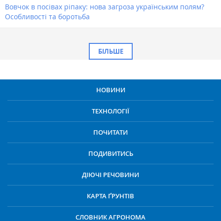
Вовчок в посівах ріпаку: нова загроза українським полям?
Особливості та боротьба
БІЛЬШЕ
НОВИНИ
ТЕХНОЛОГІЇ
ПОЧИТАТИ
ПОДИВИТИСЬ
ДІЮЧІ РЕЧОВИНИ
КАРТА ҐРУНТІВ
СЛОВНИК АГРОНОМА