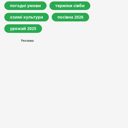
погодні умови
терміни сівби
озимі культури
посівна 2026
урожай 2025