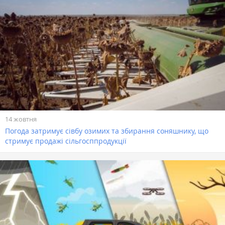
14 жовтня
Погода затримує сівбу озимих та збирання соняшнику, що
стримує продажі сільгосппродукції