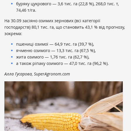
буряку цукрового — 3,6 тис. га (22,8 %), 268,0 тис. т,
74,46 т/га.
На 30.09 засіяно озимих зернових (всі категорії
господарств) 80,1 тис. га, що становить 43,1 % від прогнозу,
зокрема:
пшениці озимої — 64,9 тис. га (39,7 %),
ячменю озимого — 13,3 тис. га (67,5 %),
жита озимого — 1,76 тис. га (62,7 %),
а також ріпаку озимого — 47,0 тис. га (96,2 %).
Алла Гусарова, SuperAgronom.com