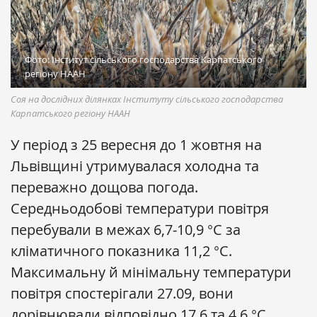
Фото: Інститут сільського господарства Карпатського
регіону НААН
Соя на дослідних ділянках Інституту сільського господарства
Карпатського регіону НААН
У період з 25 вересня до 1 жовтня на
Львівщині утримувалася холодна та
переважно дощова погода.
Середньодобові температури повітря
перебували в межах 6,7‒10,9 °С за
кліматичного показника 11,2 °С.
Максимальну й мінімальну температури
повітря спостерігали 27.09, вони
дорівнювали відповідно 17,6 та 4,6 °С.