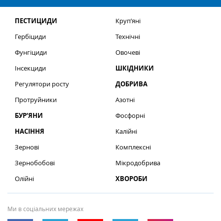
ПЕСТИЦИДИ
Круп’яні
Гербіциди
Технічні
Фунгіциди
Овочеві
Інсекциди
ШКІДНИКИ
Регулятори росту
ДОБРИВА
Протруйники
Азотні
БУР’ЯНИ
Фосфорні
НАСІННЯ
Калійні
Зернові
Комплексні
Зернобобові
Мікродобрива
Олійні
ХВОРОБИ
Ми в соціальних мережах