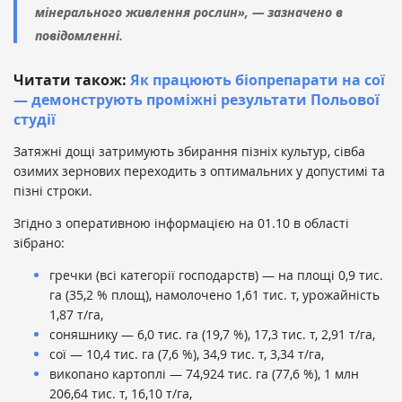
мінерального живлення рослин», — зазначено в
повідомленні.
Читати також:
Як працюють біопрепарати на сої
— демонструють проміжні результати Польової
студії
Затяжні дощі затримують збирання пізніх культур, сівба
озимих зернових переходить з оптимальних у допустимі та
пізні строки.
Згідно з оперативною інформацією на 01.10 в області
зібрано:
гречки (всі категорії господарств) — на площі 0,9 тис.
га (35,2 % площ), намолочено 1,61 тис. т, урожайність
1,87 т/га,
соняшнику — 6,0 тис. га (19,7 %), 17,3 тис. т, 2,91 т/га,
сої — 10,4 тис. га (7,6 %), 34,9 тис. т, 3,34 т/га,
викопано картоплі — 74,924 тис. га (77,6 %), 1 млн
206,64 тис. т, 16,10 т/га,