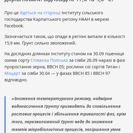
Про це
йдеться на сторінці
Інституту сільського
господарства Карпатського регіону НААН в мережі
Facebook.
Зазначається також, що опади в регіоні випали в кількості
15,9 мм. Ґрунт сильно зволожений.
На дослідних ділянках Інституту станом на 30.09 пшениця
озима сорту
Співанка Поліська
за сівби 26.09 наразі в фазі
проростання зерна, ВВСН 05; рослини сої сортів Титан і
Моцарт
за сівби 30.04 — у фазах ВВСН 85 і ВВСН 97
відповідно.
«Зниження температурного режиму, надмірне
водонасичення ґрунту призводять до сповільнення
ростових процесів і збільшення тривалості фаз, крім
того, перезволожений ґрунт веде до зниження
темпів мікробіологічних процесів, погіршення умов