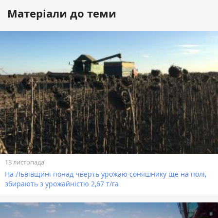
Матеріали до теми
13 листопада
На Львівщині понад чверть урожаю соняшнику ще на полі,
збирають з урожайністю 2,67 т/га