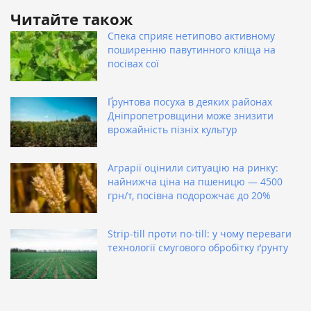
Читайте також
Спека сприяє нетипово активному
поширенню павутинного кліща на
посівах сої
Ґрунтова посуха в деяких районах
Дніпропетровщини може знизити
врожайність пізніх культур
Аграрії оцінили ситуацію на ринку:
найнижча ціна на пшеницю — 4500
грн/т, посівна подорожчає до 20%
Strip-till проти no-till: у чому переваги
технології смугового обробітку ґрунту