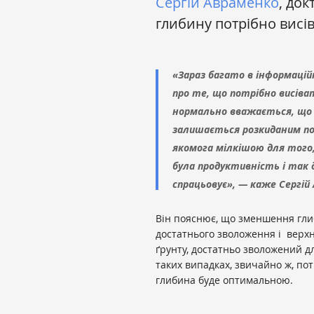
Сергій Авраменко
, док
глибину потрібно висів
«Зараз багато в інформаційн
про те, що потрібно висіват
нормально вважається, що 
залишається розкиданим по 
якомога мілкішою для того
була продуктивність і так д
спрацьовує», — каже Сергій
Він пояснює, що зменшення глиб
достатнього зволоження і верхн
ґрунту, достатньо зволожений дл
таких випадках, звичайно ж, пот
глибина буде оптимальною.