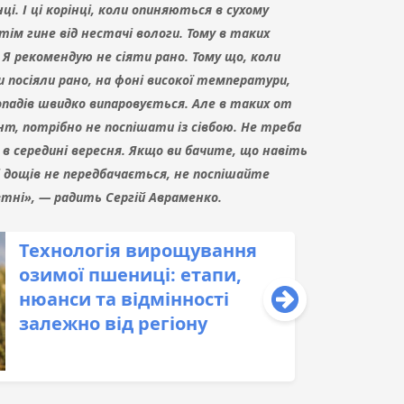
ці. І ці корінці, коли опиняються в сухому
отім гине від нестачі вологи. Тому в таких
 Я рекомендую не сіяти рано. Тому що, коли
и посіяли рано, на фоні високої температури,
опадів швидко випаровується. Але в таких от
унт, потрібно не поспішати із сівбою. Не треба
, в середині вересня. Якщо ви бачите, що навіть
 і дощів не передбачається, не поспішайте
втні», — радить Сергій Авраменко.
Технологія вирощування
озимої пшениці: етапи,
нюанси та відмінності
залежно від регіону