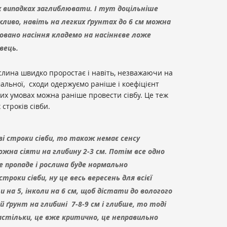
випадках заглиблювати. І тут доцільніше
жливо, навіть на легких ґрунтах до 6 см можна
овано насіння кладемо на насіннєве ложе
вець.
слина швидко проростає і навіть, незважаючи на
мальної, сходи одержуємо раніше і коефіцієнт
их умовах можна раніше провести сівбу. Це теж
 строків сівби.
і строки сівби, то також немає сенсу
на сіяти на глибину 2-3 см. Потім все одно
е пропаде і рослина буде нормально
троки сівби, ну це весь вересень для всієї
 на 5, інколи на 6 см, щоб дістати до вологого
й ґрунт на глибині 7-8-9 см і глибше, то тоді
стільки, це вже критично, це неправильно