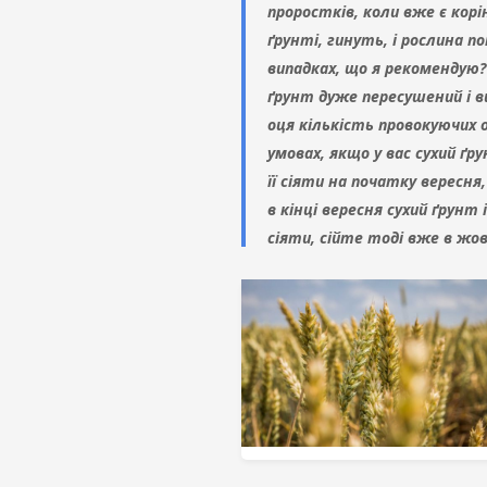
проростків, коли вже є корін
ґрунті, гинуть, і рослина п
випадках, що я рекомендую?
ґрунт дуже пересушений і в
оця кількість провокуючих 
умовах, якщо у вас сухий ґр
її сіяти на початку вересня
в кінці вересня сухий ґрунт
сіяти, сійте тоді вже в жо