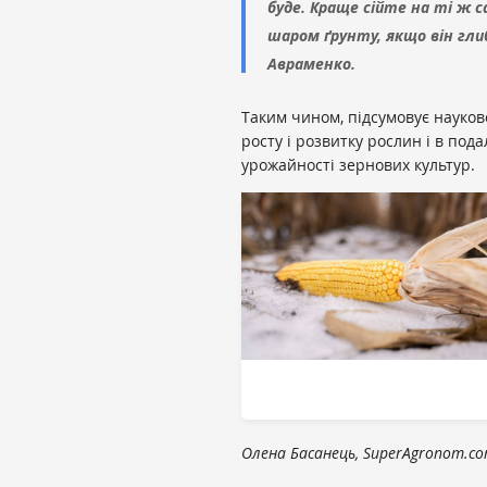
буде. Краще сійте на ті ж с
шаром ґрунту, якщо він глиб
Авраменко.
Таким чином, підсумовує науко
росту і розвитку рослин і в по
урожайності зернових культур.
Олена Басанець, SuperAgronom.c