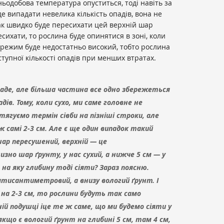
ньодобова температура опуститься, тоді навіть за
де випадати невелика кількість опадів, вона не
ак швидко буде пересихати цей верхній шар
есихати, то рослина буде опинятися в зоні, коли
ежим буде недостатньо високий, тобто рослина
тупної кількості опадів при менших втратах.
паде, але більша частина все одно збережеться
дів. Тому, коли сухо, ми саме головне не
дтягуємо термін сівби на пізніші строки, але
ж самі 2-3 см. Але є ще один випадок такий
 шар пересушений, верхній — це
но шар ґрунту, у нас сухий, а нижче 5 см — у
на яку глибину тоді сіяти? Зараз поясню.
ятисантиметровий, а внизу вологий ґрунт. І
 на 2-3 см, то рослини будуть так само
ній подушці іце те ж саме, що ми будемо сіяти у
якщо є вологий ґрунт на глибині 5 см, там 4 см,