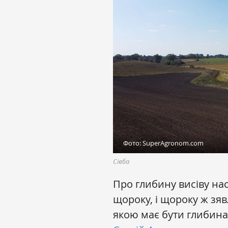
Фото: SuperAgronom.com
Сівба
Про глибину висіву на
щороку, і щороку ж зя
якою має бути глибина