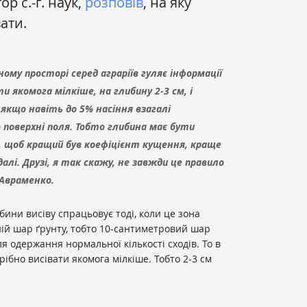
тор с.-г. наук,
розповів
, на яку
ати.
ому просторі серед аграріїв гуляє інформації
и якомога мілкіше, на глибину 2-3 см, і
якщо навіть до 5% насіння взагалі
поверхні поля. Тобто глибина має бути
, щоб кращий був коефіцієнт кущення, краще
алі. Друзі, я так скажу, не завжди це правило
 Авраменко.
ини висіву спрацьовує тоді, коли це зона
ій шар ґрунту, тобто 10-сантиметровий шар
я одержання нормальної кількості сходів. То в
рібно висівати якомога мілкіше. Тобто 2-3 см