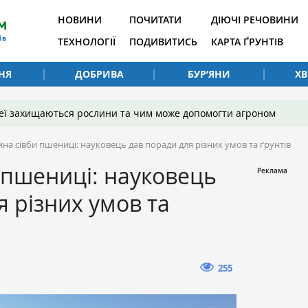
НОВИНИ
ПОЧИТАТИ
ДІЮЧІ РЕЧОВИНИ
ТЕХНОЛОГІЇ
ПОДИВИТИСЬ
КАРТА ҐРУНТІВ
НЯ
ДОБРИВА
БУР’ЯНИ
Х
 неї захищаються рослини та чим може допомогти агроном
на сівби пшениці: науковець дав поради для різних умов та ґрунтів
 пшениці: науковець
я різних умов та
255