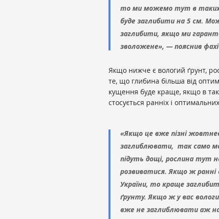
то ми можемо тут в таких 
буде заглибити на 5 см. Мо
заглибити, якщо ми гарант
зволожене», — пояснив фахі
Якщо нижче є вологий ґрунт, ро
те, що глибина більша від опти
кущення буде краще, якщо в так
стосується ранніх і оптимальних
«Якщо це вже пізні жовтнев
заглиблювати, так само мож
підуть дощі, рослина тут н
розвиватися. Якщо ж ранні с
України, то краще заглибити
ґрунту. Якщо ж у вас вологи
вже не заглиблювати аж на