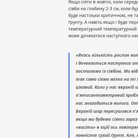
Якщо сіяти в жовтні, коли серед
сівби на глибину 2-3 см, коли бу
буде настільки критичною, не т
ґрунту. А навіть якщо і буде пер
температурний температурний р
може дочекатися наступного нас
«Якась кількість рослин ви
і дочекається наступних опа
поспішаємо із сівбою. Ми ві
так само сіємо мілко на ті 
цікавий. Коли у нас верхній
п'ятисантиметровий приблиз
нас знаходиться волога. От 
Верхній шар пересушився п'
якщо ми будемо сіяти зараз
«висіти» в оцій ось повітря
повністю сухий ґрунт. Але, 