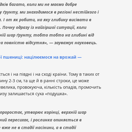
адків багато, коли ми не маємо добре
ґрунту, ми знаходимося в регіоні нестійкого і
І от як робити, на яку глибину висівати в
 Почну одразу із найгіршої ситуації, коли
ній шар ґрунту, тобто тобто на глибині від
ога повністю відсутня», — зауважує науковець.
ї пшениці: націлюємося на врожай —
ься і на півдні і на сході країни. Тому в таких от
ину 2-3 см, та ще й в ранні строки, це може
евелика, провокуюча, кількість опадів, промочить
 внизу залишається суха «подушка».
 проростає, утворює корінці, верхній шар
ий пересихає, і рослинка опиняється в
вже не в стадії насінини, а в стадії