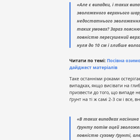
«Але є випадки, і таких вип
зволоженого верхнього шару 
недостатнього зволоження. 
таких умовах? Зараз поясню.
повністю пересушений верх
нуля до 10 см і глибше вол
Читати по темі:
Посівна озимо
дайджест матеріалів
Таке останніми роками остерігаєт
випадках, якщо висівати на глиб
призвести до того, що випаде н
ґрунт на ті ж самі 2-3 см і все,
«В таких випадках насінина
ґрунту потім оцей зволожен
повністю сухому ґрунті, але 