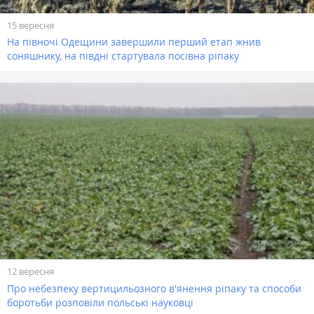
15 вересня
На півночі Одещини завершили перший етап жнив
соняшнику, на півдні стартувала посівна ріпаку
12 вересня
Про небезпеку вертицильозного в'янення ріпаку та способи
боротьби розповіли польські науковці