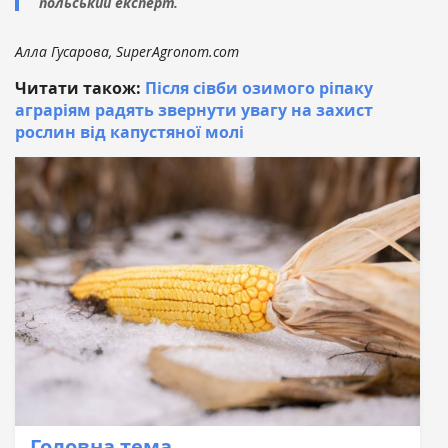
польський експерт.
Алла Гусарова, SuperAgronom.com
Читати також:
Після сівби озимого ріпаку
аграріям радять звернути увагу на захист
рослин від капустяної молі
Головна тема