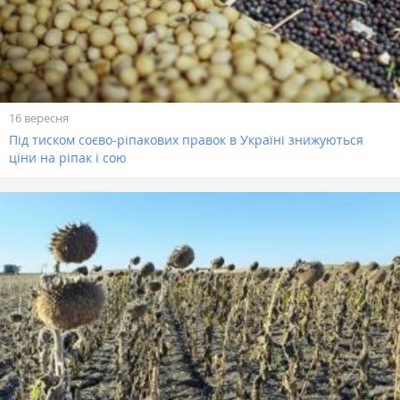
16 вересня
Під тиском соєво-ріпакових правок в Україні знижуються
ціни на ріпак і сою