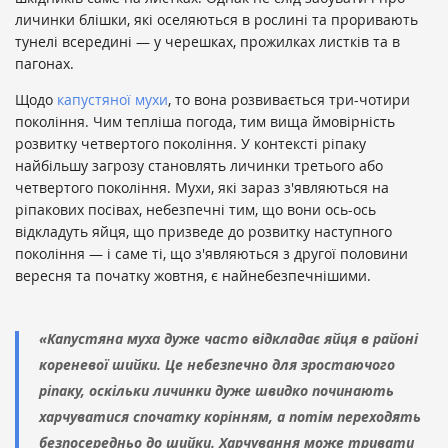
личинки блішки, які оселяються в рослині та проривають
тунелі всередині — у черешках, прожилках листків та в
пагонах.
Щодо
капустяної мухи
, то вона розвивається три-чотири
покоління. Чим тепліша погода, тим вища ймовірність
розвитку четвертого покоління. У контексті ріпаку
найбільшу загрозу становлять личинки третього або
четвертого покоління. Мухи, які зараз з'являються на
ріпакових посівах, небезпечні тим, що вони ось-ось
відкладуть яйця, що призведе до розвитку наступного
покоління — і саме ті, що з'являються з другої половини
вересня та початку жовтня, є найнебезпечнішими.
«Капустяна муха дуже часто відкладає яйця в районі
кореневої шийки. Це небезпечно для зростаючого
ріпаку, оскільки личинки дуже швидко починають
харчуватися спочатку корінням, а потім переходять
безпосередньо до шийки. Харчування може тривати