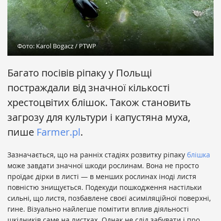
Фото: Karol Bogacz / PTWP
Багато посівів ріпаку у Польщі
постраждали від значної кількості
хрестоцвітих блішок. Також становить
загрозу для культури і капустяна муха,
пише
Farmer.pl
.
Зазначається, що на ранніх стадіях розвитку ріпаку
блішка
може завдати значної шкоди рослинам. Вона не просто
проїдає дірки в листі — в менших рослинах іноді листя
повністю знищується. Подекуди пошкодження настільки
сильні, що листя, позбавлене своєї асиміляційної поверхні,
гине. Візуально найлегше помітити вплив діяльності
шкідників саме на листках. Однак не слід забувати і про