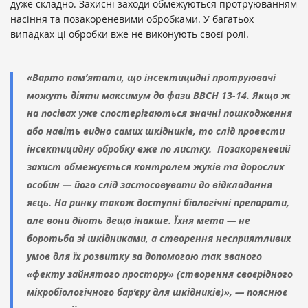
дуже складно. Захисні заходи обмежуються протруюванням
насіння та позакореневими обробками. У багатьох
випадках ці обробки вже не виконують своєї ролі.
«Варто пам’ятати, що інсектицидні протруювачі
можуть діяти максимум до фази BBCH 13-14. Якщо ж
на посівах уже спостерігаються значні пошкодження
або навіть видно самих шкідників, то слід провести
інсектицидну обробку вже по листку. Позакореневий
захист обмежується контролем жуків та дорослих
особин — його слід застосовувати до відкладання
яєць. На ринку також доступні біологічні препарати,
але вони діють дещо інакше. Їхня мета — не
боротьба зі шкідниками, а створення несприятливих
умов для їх розвитку за допомогою так званого
«фекту зайнятого простору» (створення своєрідного
мікробіологічного бар’єру для шкідників)», — пояснює