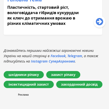
Пластичність, стартовий ріст,
вологовіддача гібридів кукурудзи
як ключ до отримання врожаю в
різних кліматичних умовах
Дізнавайтесь першими найсвіжіші агрономічні новини
України на нашій сторінці в
Facebook
,
Telegram
, а також
підписуйтесь на
Instagram СуперАгронома
.
шкідники ріпаку
захист ріпаку
інсектицидний захист
закордонний досвід