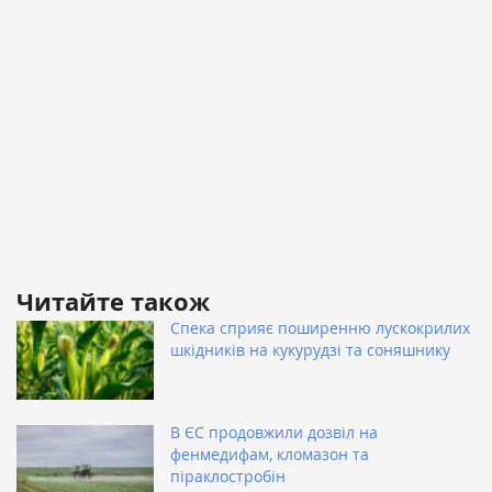
Читайте також
Спека сприяє поширенню лускокрилих
шкідників на кукурудзі та соняшнику
В ЄС продовжили дозвіл на
фенмедифам, кломазон та
піраклостробін