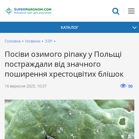
КАТАЛОГ
Головна
•
Новини
•
ЗЗР
•
Посіви озимого ріпаку у Польщі
постраждали від значного
поширення хрестоцвітих блішок
16 вересня 2025, 10:37
90