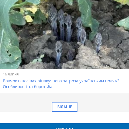
16 липня
Вовчок в посівах ріпаку: нова загроза українським полям?
Особливості та боротьба
БІЛЬШЕ