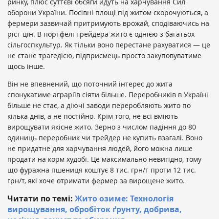
ринку, плюс суттєві обсяги йдуть на харчування Сил
оборони України. Посівні площі під житом скорочуються, а
фермери зазвичай притримують врожай, сподіваючись на
ріст цін. В портфелі трейдера жито є однією з багатьох
сільгоспкультур. Як тільки воно перестане рахуватися — це
не стане трагедією, підприємець просто закуповуватиме
щось інше.
Він не впевнений, що поточний інтерес до жита
спонукатиме аграріїв сіяти більше. Переробників в Україні
більше не стає, а діючі заводи переробляють жито по
кілька днів, а не постійно. Крім того, не всі вміють
вирощувати якісне жито. Зерно з числом падіння до 80
одиниць переробник чи трейдер не купить взагалі. Воно
не придатне для харчування людей, його можна лише
продати на корм худобі. Це максимально невигідно, тому
що фуражна пшениця коштує 8 тис. грн/т проти 12 тис.
грн/т, які хоче отримати фермер за вирощене жито.
Читати по темі:
Жито озиме: Технологія
вирощування, обробіток ґрунту, добрива,