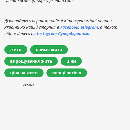
Олена Басанець, SuperAgronom.com
Дізнавайтесь першими найсвіжіші агрономічні новини
України на нашій сторінці в
Facebook
,
Telegram
, а також
підписуйтесь на
Instagram СуперАгронома
.
жито
озиме жито
вирощування жита
ціни
ціна на жито
площі посівів