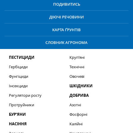
ПОДИВИТИСЬ
ДІЮЧІ РЕЧОВИНИ
КАРТА ҐРУНТІВ
СЛОВНИК АГРОНОМА
ПЕСТИЦИДИ
Круп’яні
Гербіциди
Технічні
Фунгіциди
Овочеві
Інсекциди
ШКІДНИКИ
Регулятори росту
ДОБРИВА
Протруйники
Азотні
БУР’ЯНИ
Фосфорні
НАСІННЯ
Калійні