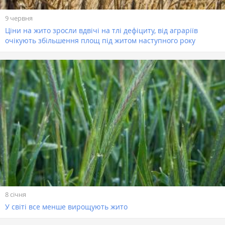
9 червня
Ціни на жито зросли вдвічі на тлі дефіциту, від аграріїв
очікують збільшення площ під житом наступного року
8 січня
У світі все менше вирощують жито