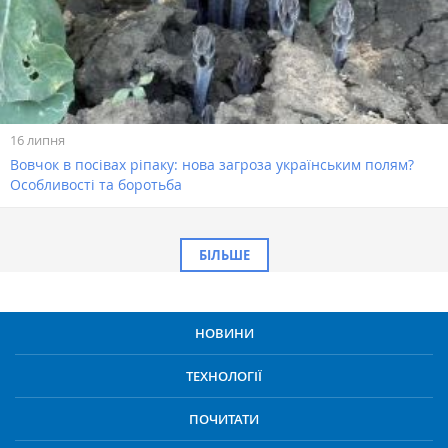
16 липня
Вовчок в посівах ріпаку: нова загроза українським полям?
Особливості та боротьба
БІЛЬШЕ
НОВИНИ
ТЕХНОЛОГІЇ
ПОЧИТАТИ