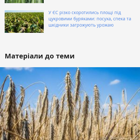
У ЄС різко скоротились площі під
цукровими буряками: посуха, спека та
шкідники загрожують урожаю
Матеріали до теми