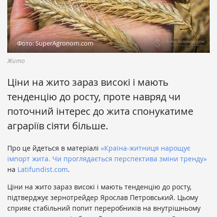
Фото: SuperAgronom.com
Жито
Ціни на жито зараз високі і мають
тенденцію до росту, проте навряд чи
поточний інтерес до жита спонукатиме
аграріїв сіяти більше.
Про це йдеться в матеріалі
«Країна-житниця нарощує
імпорт жита. Чи проглядається перспектива зміни тренду»
на
Latifundist.com
.
Ціни на жито зараз високі і мають тенденцію до росту,
підтверджує зернотрейдер Ярослав Петровський. Цьому
сприяє стабільний попит переробників на внутрішньому