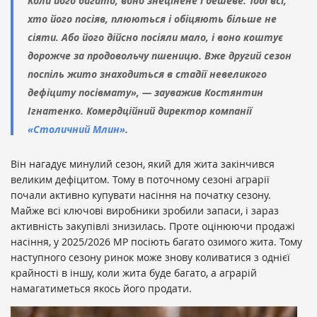
Коли його багато, воно знецінене і дешеве. Тоді всі,
хто його посіяв, плюються і обіцяють більше не
сіяти. Або його дійсно посіяли мало, і воно коштує
дорожче за продовольчу пшеницю. Вже другий сезон
поспіль жито знаходиться в стадії невеликого
дефіциту посівмату», — зауважив Костянтин
Ігнатенко. Комердційний директор компанії
«Столичний Млин»
.
Він нагадує минулий сезон, який для жита закінчився
великим дефіцитом. Тому в поточному сезоні аграрії
почали активно купувати насіння на початку сезону.
Майже всі ключові виробники зробили запаси, і зараз
активність закупівлі знизилась. Проте оцінюючи продажі
насіння, у 2025/2026 МР посіють багато озимого жита. Тому
наступного сезону ринок може знову коливатися з однієї
крайності в іншу, коли жита буде багато, а аграрій
намагатиметься якось його продати.