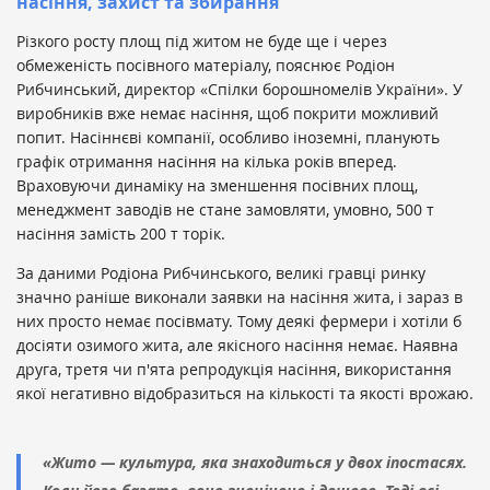
насіння, захист та збирання
Різкого росту площ під житом не буде ще і через
обмеженість посівного матеріалу, пояснює Родіон
Рибчинський, директор «Спілки борошномелів України». У
виробників вже немає насіння, щоб покрити можливий
попит. Насіннєві компанії, особливо іноземні, планують
графік отримання насіння на кілька років вперед.
Враховуючи динаміку на зменшення посівних площ,
менеджмент заводів не стане замовляти, умовно, 500 т
насіння замість 200 т торік.
За даними Родіона Рибчинського, великі гравці ринку
значно раніше виконали заявки на насіння жита, і зараз в
них просто немає посівмату. Тому деякі фермери і хотіли б
досіяти озимого жита, але якісного насіння немає. Наявна
друга, третя чи п'ята репродукція насіння, використання
якої негативно відобразиться на кількості та якості врожаю.
«Жито — культура, яка знаходиться у двох іпостасях.