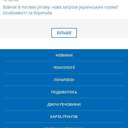
16 липня
Вовчок в посівах ріпаку: нова загроза українським полям?
Особливості та боротьба
БІЛЬШЕ
НОВИНИ
ТЕХНОЛОГІЇ
ПОЧИТАТИ
ПОДИВИТИСЬ
ДІЮЧІ РЕЧОВИНИ
КАРТА ҐРУНТІВ