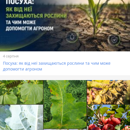
4 серпня
Посуха: як від неї захищаються рослини та чим може
допомогти агроном