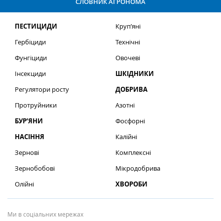
СЛОВНИК АГРОНОМА
ПЕСТИЦИДИ
Круп’яні
Гербіциди
Технічні
Фунгіциди
Овочеві
Інсекциди
ШКІДНИКИ
Регулятори росту
ДОБРИВА
Протруйники
Азотні
БУР’ЯНИ
Фосфорні
НАСІННЯ
Калійні
Зернові
Комплексні
Зернобобові
Мікродобрива
Олійні
ХВОРОБИ
Ми в соціальних мережах