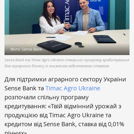
Фото: Sense Bank
Sense Bank та Timac Agro Ukraine створили програму кредитування
для аграрного бізнесу зі зниженою відсотковою ставкою
Для підтримки аграрного сектору України
Sense Bank та
Timac Agro Ukraine
розпочали спільну програму
кредитування: «Твій відмінний урожай з
продукцією від Timac Agro Ukraine та
кредитом від Sense Bank, ставка від 0,01%
річних».