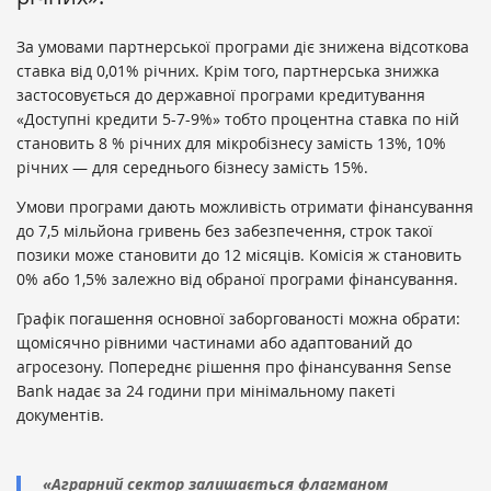
За умовами партнерської програми діє знижена відсоткова
ставка від 0,01% річних. Крім того, партнерська знижка
застосовується до державної програми кредитування
«Доступні кредити 5-7-9%» тобто процентна ставка по ній
становить 8 % річних для мікробізнесу замість 13%, 10%
річних — для середнього бізнесу замість 15%.
Умови програми дають можливість отримати фінансування
до 7,5 мільйона гривень без забезпечення, строк такої
позики може становити до 12 місяців. Комісія ж становить
0% або 1,5% залежно від обраної програми фінансування.
Графік погашення основної заборгованості можна обрати:
щомісячно рівними частинами або адаптований до
агросезону. Попереднє рішення про фінансування Sense
Bank надає за 24 години при мінімальному пакеті
документів.
«Аграрний сектор залишається флагманом