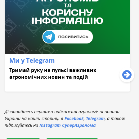
Ми у Telegram
Тримай руку на пульсі важливих
агрономічних новин та подій
Дізнавайтесь першими найсвіжіші агрономічні новини
України на нашій сторінці в
Facebook
,
Telegram
, а також
підписуйтесь на
Instagram СуперАгронома
.