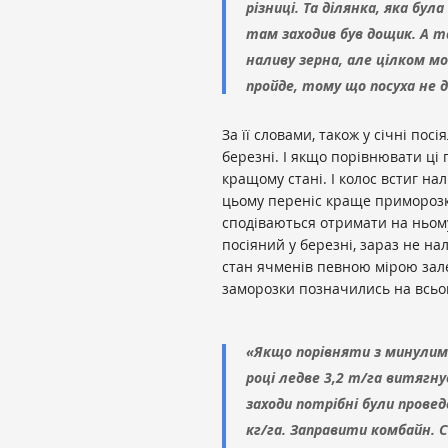
різниці. Та ділянка, яка бул
там заходив був дощик. А та
наливу зерна, але цілком м
пройде, тому що посуха не д
За її словами, також у січні по
березні. І якщо порівнювати ці 
кращому стані. І колос встиг нал
цьому переніс краще приморозки,
сподіваються отримати на ньому
посіяний у березні, зараз не на
стан ячменів певною мірою залеж
заморозки позначились на всьо
«Якщо порівняти з минулим 
році ледве 3,2 т/га витягнув
заходи потрібні були проведе
кг/га. Заправити комбайн. 