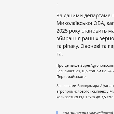
?
За даними департамен
Миколаївської ОВА, за
2025 року становить ма
збирання ранніх зернови
га ріпаку. Овочеві та к
га.
Про це пише SuperAgronom.com
Зазначається, що станом на 24 
Первомайського.
За словами Володимира Афанась
агропромислового комплексу Ми
коливається від 1 т/га до 3,5 т/га
«На зниження урожайності 