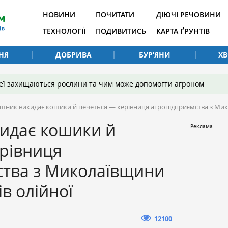
НОВИНИ
ПОЧИТАТИ
ДІЮЧІ РЕЧОВИНИ
ТЕХНОЛОГІЇ
ПОДИВИТИСЬ
КАРТА ҐРУНТІВ
НЯ
ДОБРИВА
БУР’ЯНИ
Х
 неї захищаються рослини та чим може допомогти агроном
шник викидає кошики й печеться — керівниця агропідприємства з Мико
идає кошики й
ерівниця
ства з Миколаївщини
ів олійної
12100