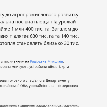
ту до агропромислового розвитку
гальна посівна площа під урожай
йже 1 млн 400 тис. га. Загалом до
х підлягає 630 тис. га та 140 тис.
артопля становлять близько 30 тис.
 з посиланням на
Радіодень.Миколаїв
.
червня жнивують усі райони області, крім
єва, головного спеціаліста Департаменту
колаївської ОВА, урожайність ранніх зернових
.
порівняно з минулим роком вплинули погодно-