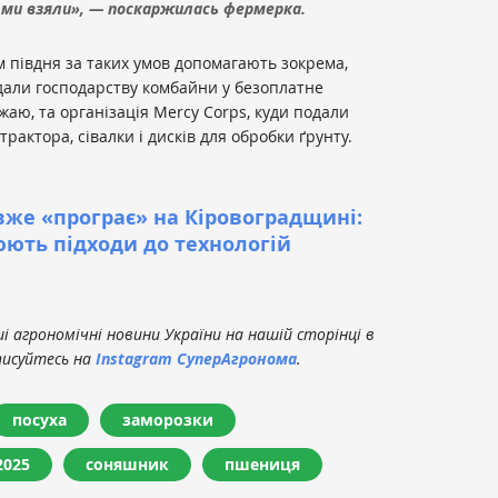
 ми взяли», — поскаржилась фермерка.
м півдня за таких умов допомагають зокрема,
али господарству комбайни у безоплатне
аю, та організація Mercy Corps, куди подали
рактора, сівалки і дисків для обробки ґрунту.
вже «програє» на Кіровоградщині:
юють підходи до технологій
 агрономічні новини України на нашій сторінці в
писуйтесь на
Instagram СуперАгронома
.
посуха
заморозки
2025
соняшник
пшениця