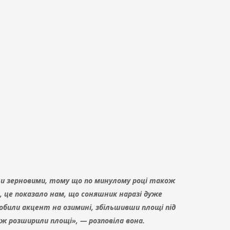
яли зерновими, тому що по минулому році також
и, це показало нам, що соняшник наразі дуже
обили акцент на озимині, збільшивши площі під
ож розширили площі», — розповіла вона.