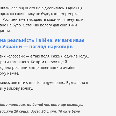
или, але від нього не відмовились. Однак ця
 врожаю соняшнику не буде, каже фермерка.
і. Рослини вже викидають кошики і «печуться».
вно не було. Останню вологу дав сніг, який
дання.
на реальність і війна: як виживає
я України — погляд науковців
их колосових — є такі поля, каже Людмила Голуб,
рати там нічого. Бо крім посухи ще й
одили рослини, якщо пшениця чи ячмінь і
ьому немає.
ових, але в тих, що сіяли дуже рано. Буквально в
лику зимову вологу.
осіяна пшениця, на даний час вона ще вегетує.
засіяна 20 січня, друга 30 січня. 10 днів було