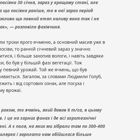
а посіяна 30 січня, зараз у кращому стані, але
 що посіяна раніше, то в неї зараз період
ожливо що повний етап наливу вона так і не
ає», — розповіла фахівчиня.
сіяли трохи ярого ячменю, а основний масив уже в
посіви, то ранній січневий зараз у значно
итися, і більше захопив вологи, і навіть завдяки
 бо був у більшій фазі вегетації. Тож
 певний урожай. Той же ячмінь, що був
ливається. Загалом, за словами Людмили Голуб,
ить і від сортових ознак, але посуха і
му врожаї.
роком, то ячмінь, який давав 6 т/га, в цьому
. І це на гарних фонах і де всі агротехнічні
ні. А є поля, на яких ми зібрали там по 300-400
Солярка і зарплата нам обійшлася більше