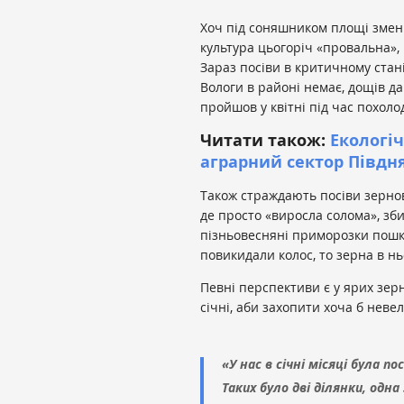
Хоч під соняшником площі зменш
культура цьогоріч «провальна»,
Зараз посіви в критичному стан
Вологи в районі немає, дощів да
пройшов у квітні під час похоло
Читати також:
Екологіч
аграрний сектор Півдн
Також страждають посіви зернов
де просто «виросла солома», зби
пізньовесняні приморозки пошк
повикидали колос, то зерна в н
Певні перспективи є у ярих зерн
січні, аби захопити хоча б неве
«У нас в січні місяці була п
Таких було дві ділянки, одна 