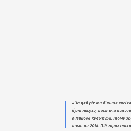
«На цей рік ми більше засі
була посуха, нестача волог
ризикова культура, тому зр
ними на 20%. Під горох так