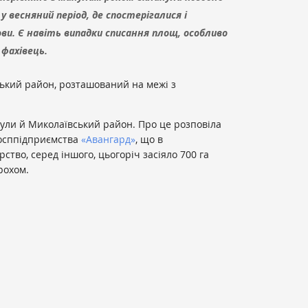
у весняний період, де спостерігалися і
ви. Є навіть випадки списання площ, особливо
 фахівець.
кий район, розташований на межі з
ули й Миколаївський район. Про це розповіла
госппідприємства
«Авангард»
, що в
рство, серед іншого, цьогоріч засіяло 700 га
рохом.