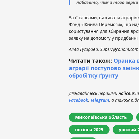
набагато, чим з того зерна
За її словами, виживати аграрія
Фонд «Жнива Перемоги», що над
користування для збирання врож
заявку на допомогу у придбанні т
Алла Гусарова, SuperAgronom.com
Читати також:
Оранка 
аграрії поступово змін
обробітку ґрунту
Дізнавайтесь першими найсвіжіші
Facebook
,
Telegram
, а також під
Миколаївська область
посівна 2025
урожай 