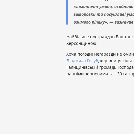
кліматичні умови, особливо 
заморозки та посушливі умо
озимого ріпаку», — зазначив
Найбільше постраждав Баштансь
Херсонщиною.
Хоча погодні негаразди не омин
Людмила Голуб
, керівниця сіль
Галицинівській громаді. Господа
ранніми зерновими та 130 га го