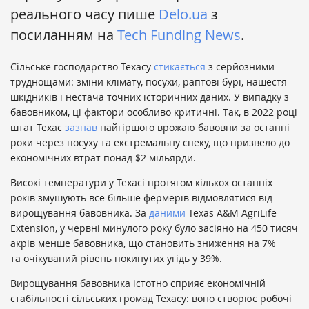
реального часу пише
Delo.ua
з
посиланням на
Tech Funding News
.
Сільське господарство Техасу
стикається
з серйозними
труднощами: зміни клімату, посухи, раптові бурі, нашестя
шкідників і нестача точних історичних даних. У випадку з
бавовником, ці фактори особливо критичні. Так, в 2022 році
штат Техас
зазнав
найгіршого врожаю бавовни за останні
роки через посуху та екстремальну спеку, що призвело до
економічних втрат понад $2 мільярди.
Високі температури у Техасі протягом кількох останніх
років змушують все більше фермерів відмовлятися від
вирощування бавовника. За
даними
Texas A&M AgriLife
Extension, у червні минулого року було засіяно на 450 тисяч
акрів менше бавовника, що становить зниження на 7%
та очікуваний рівень покинутих угідь у 39%.
Вирощування бавовника істотно сприяє економічній
стабільності сільських громад Техасу: воно створює робочі