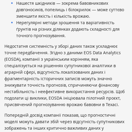
Нашестя шкідників — зокрема бавовникових
довгоносиків, попелиць і білокрилок — може суттєво
зменшити якість і кількість врожаю.
Нерегулярні методи зрошення та варіативність
ґрунтів на різних ділянках додають складності для
точного прогнозування.
Недостатня системність у зборі даних також ускладнює
точне передбачення. Згідно з даними EOS Data Analytics
(EOSDA), компанії з українським корінням, яка
спеціалізується на рішеннях супутникової аналітики в
аграрній сфері, відсутність локалізованих даних і
фрагментарність історичних записів можуть значно
знижувати точність прогнозів, спричиняючи фінансову
нестабільність і неефективне використання ресурсів. Щоб
подолати ці виклики, EOSDA ініціювала пілотний проєкт,
присвячений прогнозуванню врожаю бавовни в Техасі.
Попередній досвід компанії показав, що прогностичні
моделі можуть давати збій через відсутність супутникових
зображень та інших критично важливих даних у