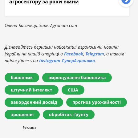
агросектору за роки війни
Олена Басанець, SuperAgronom.com
Дізнавайтесь першими найсвіжіші агрономічні новини
України на нашій сторінці в
Facebook
,
Telegram
, а також
підписуйтесь на
Instagram СуперАгронома
.
бавовник
вирощування бавовника
штучний інтелект
США
закордонний досвід
прогноз урожайності
зрошення
обробіток ґрунту