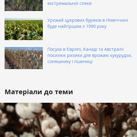
екстремальної спеки
Урожай цукрових буряків в Німеччині
буде найгіршим з 1990 року
Посуха в Європі, Канаді та Австралії
посилює ризики для врожаю кукурудзи,
соняшнику і пшениці
Матеріали до теми