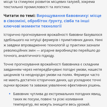
місця та стимулює розвиток місцевих галузей, зокрема
текстильної промисловості та логістики.
Читати по темі:
Вирощування бавовнику: місце
в сівозміні, обробіток ґрунту, сівба та інші
ключові моменти технології
Історично прогнозування врожайності бавовни базувалося
здебільшого на інтуїції фермерів і примітивних даних. Нині
ж завдяки впровадженню технологій ці практики зазнали
революційних змін — аграрне виробництво перейшло до
точного, аналітичного підходу.
Точне прогнозування врожайності бавовника є складним
завданням через непередбачувані погодні умови, нашестя
шкідників та неоднорідні умови на полях. Фермери часто
не мають достатніх історичних даних, що ускладнює точні
оцінки врожаю та заважає ухваленню ефективних рішень.
Бавовник чутлива до екстремальних погодних явищ,
таких як посухи, повені та різкі коливання
температур, які можуть знищити весь урожай.