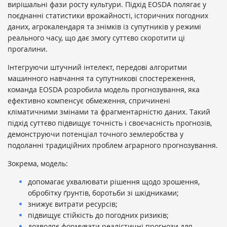
вирішальні фази росту культури. Підхід EOSDA полягає у
поєднанні статистики врожайності, історичних погодних
даних, агрокалендаря та знімків із супутників у режимі
реального часу, що дає змогу суттєво скоротити ці
прогалини.
Інтегруючи штучний інтелект, передові алгоритми
машинного навчання та супутникові спостереження,
команда EOSDA розробила модель прогнозування, яка
ефективно компенсує обмеження, спричинені
кліматичними змінами та фрагментарністю даних. Такий
підхід суттєво підвищує точність і своєчасність прогнозів,
демонструючи потенціал точного землеробства у
подоланні традиційних проблем аграрного прогнозування.
Зокрема, модель:
допомагає ухвалювати рішення щодо зрошення,
обробітку ґрунтів, боротьби зі шкідниками;
знижує витрати ресурсів;
підвищує стійкість до погодних ризиків;
дозволяє формувати реалістичні прогнози для