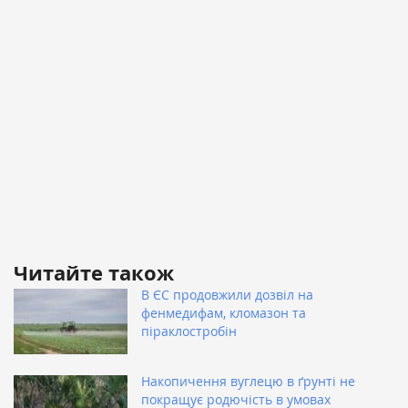
Читайте також
В ЄС продовжили дозвіл на
фенмедифам, кломазон та
піраклостробін
Накопичення вуглецю в ґрунті не
покращує родючість в умовах