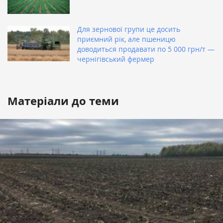
Для зернової групи це досить
приємний рік, але пшеницю
доводиться продавати по 5 000 грн/т —
чернігівський фермер
Матеріали до теми