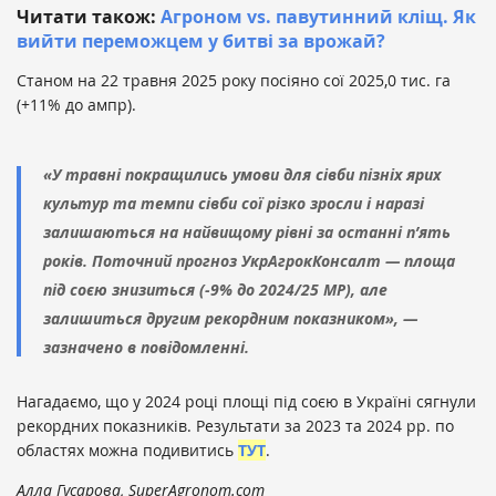
Читати також:
Агроном vs. павутинний кліщ. Як
вийти переможцем у битві за врожай?
Станом на 22 травня 2025 року посіяно сої 2025,0 тис. га
(+11% до ампр).
«У травні покращились умови для сівби пізніх ярих
культур та темпи сівби сої різко зросли і наразі
залишаються на найвищому рівні за останні п’ять
років. Поточний прогноз УкрАгрокКонсалт — площа
під соєю знизиться (-9% до 2024/25 МР), але
залишиться другим рекордним показником», —
зазначено в повідомленні.
Нагадаємо, що у 2024 році площі під соєю в Україні сягнули
рекордних показників. Результати за 2023 та 2024 рр. по
областях можна подивитись
ТУТ
.
Алла Гусарова, SuperAgronom.com