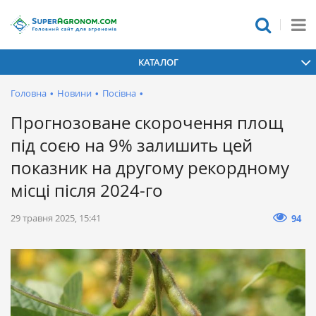
КАТАЛОГ
Головна
•
Новини
•
Посівна
•
Прогнозоване скорочення площ
під соєю на 9% залишить цей
показник на другому рекордному
місці після 2024-го
29 травня 2025, 15:41
94