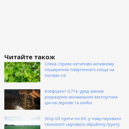
Читайте також
Спека сприяє нетипово активному
поширенню павутинного кліща на
посівах сої
Коефіцієнт 0,714: уряд змінив
розрахунок мінімальних експортних
цін на зернові та олійні
Strip-till проти no-till: у чому переваги
технології смугового обробітку ґрунту