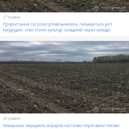
27 травня
Проростання сої різко уповільнилось, гальмується ріст
кукурудзи: стан пізніх культур складний через холоди
20 травня
Заморозки змушують аграріїв частково пересівати посіви