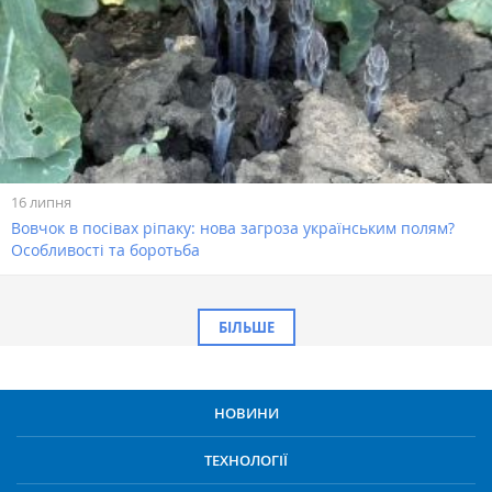
16 липня
Вовчок в посівах ріпаку: нова загроза українським полям?
Особливості та боротьба
БІЛЬШЕ
НОВИНИ
ТЕХНОЛОГІЇ