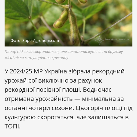
Фото: SuperAgronom.com
Площі під соєю скоротяться, але залишатимуться на другому
місці після минулорічного рекорду
У 2024/25 МР Україна зібрала рекордний
урожай сої виключно за рахунок
рекордної посівної площі. Водночас
отримана урожайність — мінімальна за
останні чотири сезони. Цьогоріч площі під
культурою скоротяться, але залишаться в
ТОПі.