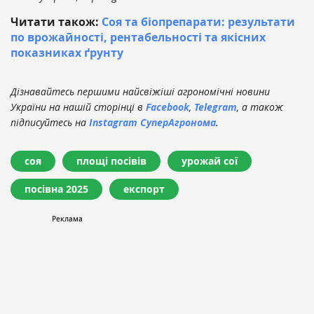
Читати також:
Соя та біопрепарати: результати
по врожайності, рентабельності та якісних
показниках ґрунту
Дізнавайтесь першими найсвіжіші агрономічні новини
України на нашій сторінці в
Facebook
,
Telegram
, а також
підписуйтесь на
Instagram СуперАгронома
.
соя
площі посівів
урожай сої
посівна 2025
експорт