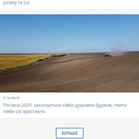
ріпаку та сої
9 травня
Посівна-2025: закінчується сівба цукрових буряків, темпи
сівби сої зростають
БІЛЬШЕ