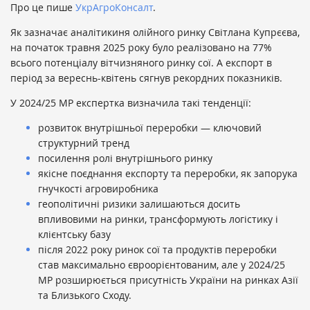
Про це пише
УкрАгроКонсалт
.
Як зазначає аналітикиня олійного ринку Світлана Купрєєва,
на початок травня 2025 року було реалізовано на 77%
всього потенціалу вітчизняного ринку сої. А експорт в
період за вереснь-квітень сягнув рекордних показників.
У 2024/25 МР експертка визначила такі тенденції:
розвиток внутрішньої переробки — ключовий
структурний тренд
посилення ролі внутрішнього ринку
якісне поєднання експорту та переробки, як запорука
гнучкості агровиробника
геополітичні ризики залишаються досить
впливовими на ринки, трансформують логістику і
клієнтську базу
після 2022 року ринок сої та продуктів переробки
став максимально євроорієнтованим, але у 2024/25
МР розширюється присутність України на ринках Азії
та Близького Сходу.