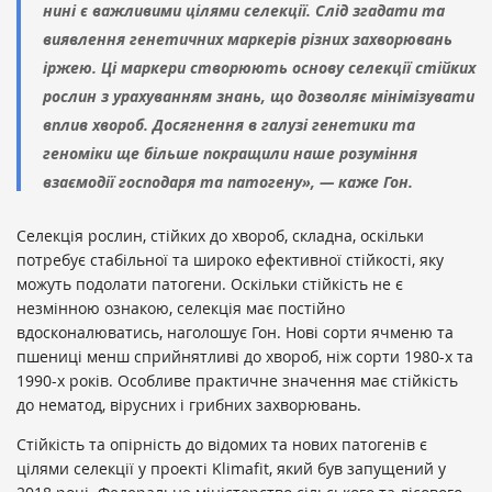
нині є важливими цілями селекції. Слід згадати та
виявлення генетичних маркерів різних захворювань
іржею. Ці маркери створюють основу селекції стійких
рослин з урахуванням знань, що дозволяє мінімізувати
вплив хвороб. Досягнення в галузі генетики та
геноміки ще більше покращили наше розуміння
взаємодії господаря та патогену», — каже Гон.
Селекція рослин, стійких до хвороб, складна, оскільки
потребує стабільної та широко ефективної стійкості, яку
можуть подолати патогени. Оскільки стійкість не є
незмінною ознакою, селекція має постійно
вдосконалюватись, наголошує Гон. Нові сорти ячменю та
пшениці менш сприйнятливі до хвороб, ніж сорти 1980-х та
1990-х років. Особливе практичне значення має стійкість
до нематод, вірусних і грибних захворювань.
Стійкість та опірність до відомих та нових патогенів є
цілями селекції у проекті Klimafit, який був запущений у