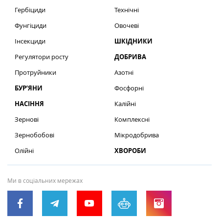
Гербіциди
Технічні
Фунгіциди
Овочеві
Інсекциди
ШКІДНИКИ
Регулятори росту
ДОБРИВА
Протруйники
Азотні
БУР’ЯНИ
Фосфорні
НАСІННЯ
Калійні
Зернові
Комплексні
Зернобобові
Мікродобрива
Олійні
ХВОРОБИ
Ми в соціальних мережах