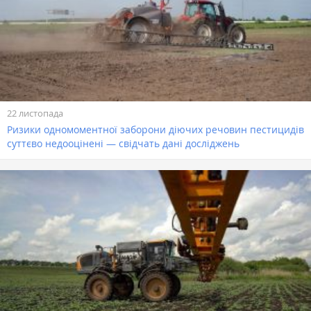
22 листопада
Ризики одномоментної заборони діючих речовин пестицидів
суттєво недооцінені — свідчать дані досліджень