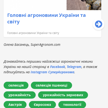
Головні агроновини України та
світу
Головні агроновини України та світу
Олена Басанець, SuperAgronom.com
Дізнавайтесь першими найсвіжіші агрономічні новини
України на нашій сторінці в
Facebook
,
Telegram
, а також
підписуйтесь на
Instagram СуперАгронома
.
селекція
селекція пшениці
урожайність
урожайність зернових
Австрія
Євросоюз
технології