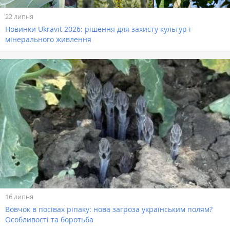
22 липня
Новинки Ukravit 2026: рішення для захисту культур і
мінерального живлення
16 липня
Вовчок в посівах ріпаку: нова загроза українським полям?
Особливості та боротьба