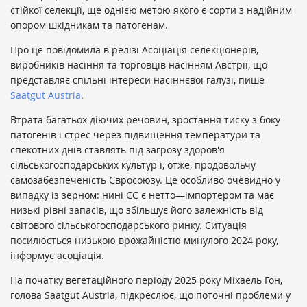
стійкої селекції, ще однією метою якого є сорти з надійним
опором шкідникам та патогенам.
Про це повідомила в релізі Асоціація селекціонерів,
виробників насіння та торговців насінням Австрії, що
представляє спільні інтереси насіннєвої галузі, пише
Saatgut Austria
.
Втрата багатьох діючих речовин, зростання тиску з боку
патогенів і стрес через підвищення температури та
спекотних днів ставлять під загрозу здоров'я
сільськогосподарських культур і, отже, продовольчу
самозабезпеченість Євросоюзу. Це особливо очевидно у
випадку із зерном: нині ЄС є нетто—імпортером та має
низькі рівні запасів, що збільшує його залежність від
світового сільськогосподарського ринку. Ситуація
посилюється низькою врожайністю минулого 2024 року,
інформує асоціація.
На початку вегетаційного періоду 2025 року Міхаель Гон,
голова Saatgut Austria, підкреслює, що поточні проблеми у