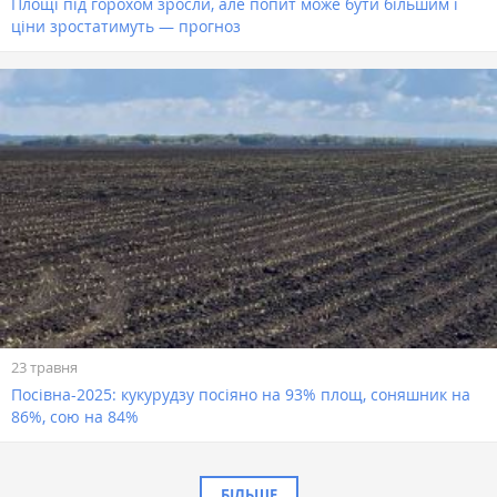
Площі під горохом зросли, але попит може бути більшим і
ціни зростатимуть — прогноз
23 травня
Посівна-2025: кукурудзу посіяно на 93% площ, соняшник на
86%, сою на 84%
БІЛЬШЕ