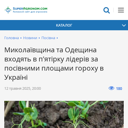
КАТАЛОГ
Головна
•
Новини
•
Посівна
•
Миколаївщина та Одещина
входять в п'ятірку лідерів за
посівними площами гороху в
Україні
12 травня 2025, 20:00
180