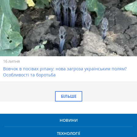
16 липня
Вовчок в посівах ріпаку: нова загроза українським полям?
Особливості та боротьба
БІЛЬШЕ
НОВИНИ
ТЕХНОЛОГІЇ