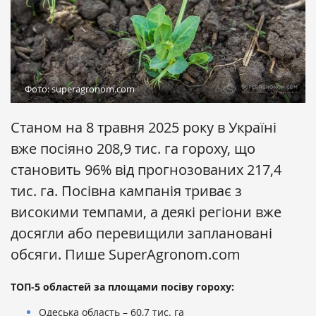
Фото: superagronom.com
Станом на 8 травня 2025 року в Україні
вже посіяно 208,9 тис. га гороху, що
становить 96% від прогнозованих 217,4
тис. га. Посівна кампанія триває з
високими темпами, а деякі регіони вже
досягли або перевищили заплановані
обсяги. Пише SuperAgronom.com
ТОП-5 областей за площами посіву гороху:
Одеська область – 60,7 тис. га