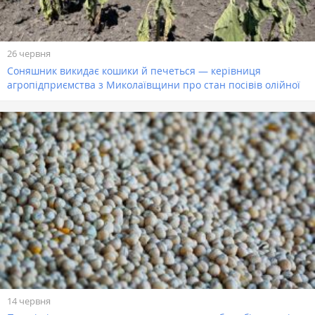
26 червня
Соняшник викидає кошики й печеться — керівниця
агропідприємства з Миколаївщини про стан посівів олійної
14 червня