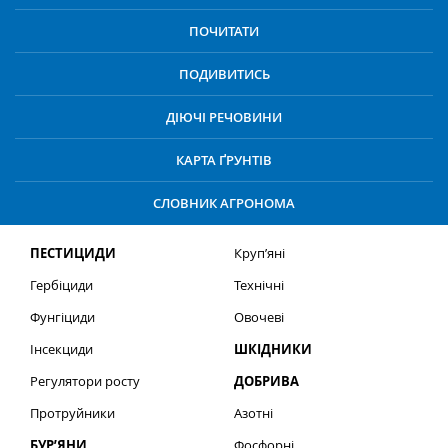
ПОЧИТАТИ
ПОДИВИТИСЬ
ДІЮЧІ РЕЧОВИНИ
КАРТА ҐРУНТІВ
СЛОВНИК АГРОНОМА
ПЕСТИЦИДИ
Круп’яні
Гербіциди
Технічні
Фунгіциди
Овочеві
Інсекциди
ШКІДНИКИ
Регулятори росту
ДОБРИВА
Протруйники
Азотні
БУР’ЯНИ
Фосфорні