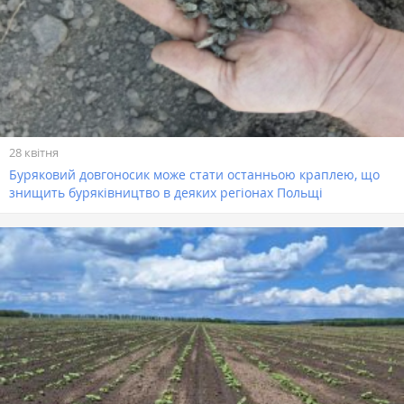
28 квітня
Буряковий довгоносик може стати останньою краплею, що
знищить буряківництво в деяких регіонах Польщі