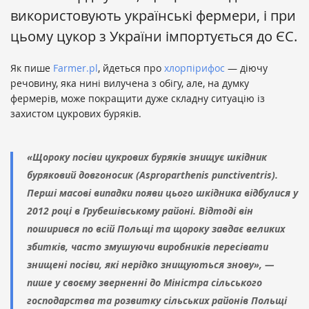
використовують українські фермери, і при
цьому цукор з України імпортується до ЄС.
Як пише
Farmer.pl
, йдеться про
хлорпірифос
— діючу
речовину, яка нині вилучена з обігу, але, на думку
фермерів, може покращити дуже складну ситуацію із
захистом цукрових буряків.
«Щороку посіви цукрових буряків знищує шкідник
буряковий довгоносик (
Asproparthenis punctiventris
).
Перші масові випадки появи цього шкідника відбулися у
2012 році в Грубешівському районі. Відтоді він
поширився по всій Польщі та щороку завдає великих
збитків, часто змушуючи виробників пересівати
знищені посіви, які нерідко знищуються знову», —
пише у своєму зверненні до Міністра сільського
господарства та розвитку сільських районів Польщі