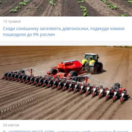
13 травня
Сходи соняшнику заселяють довгоносики, подекуди комахи
пошкодили до 9% рослин
24 квітня