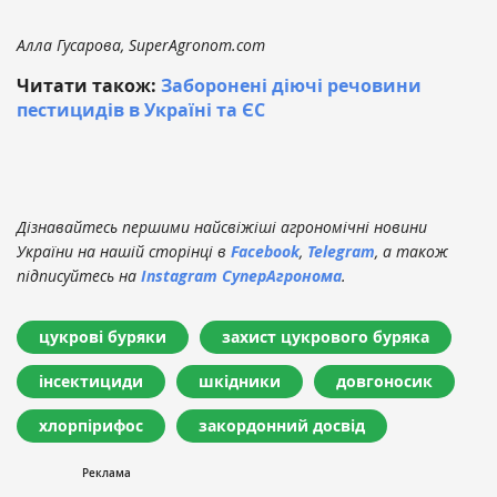
Алла Гусарова, SuperAgronom.com
Читати також:
Заборонені діючі речовини
пестицидів в Україні та ЄС
Дізнавайтесь першими найсвіжіші агрономічні новини
України на нашій сторінці в
Facebook
,
Telegram
, а також
підписуйтесь на
Instagram СуперАгронома
.
цукрові буряки
захист цукрового буряка
інсектициди
шкідники
довгоносик
хлорпірифос
закордонний досвід