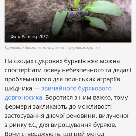
Фото: Farmer.pl/KSC
Буряковий довгоносик на рослині цукрового буряка
На сходах цукрових буряків вже можна
спостерігати появу небезпечного та дедалі
проблемнішого для польських аграріїв
шкідника —
звичайного бурякового
довгоносика
. Боротися з ним важко, тому
фермери закликають до можливості
застосування діючої речовини, вилученої
з ринку ЄС, для вирощування буряків.
Вони стверджують, що цей метод