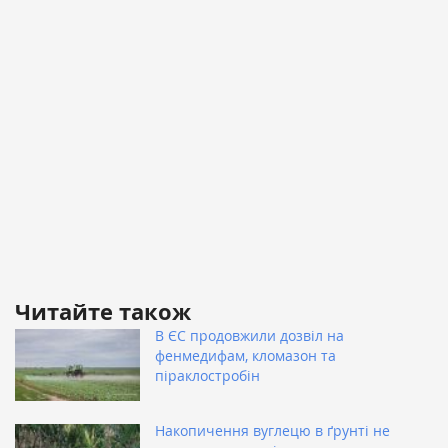
Читайте також
В ЄС продовжили дозвіл на
фенмедифам, кломазон та
піраклостробін
Накопичення вуглецю в ґрунті не