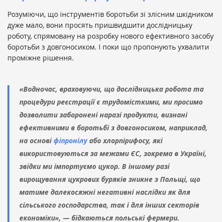
Розуміючи, що інструментів боротьби зі злісним шкідником
дуже мало, вони просять пришвидшити дослідницьку
роботу, спрямовану на розробку нового ефективного засобу
боротьби з довгоносиком. І поки що пропонують ухвалити
проміжне рішення.
«Водночас, враховуючи, що дослідницька робота та
процедури реєстрації є трудомісткими, ми просимо
дозволити заборонені наразі продукти, визнані
ефективними в боротьбі з довгоносиком, наприклад,
на основі
фіпронілу
або хлорпірифосу, які
використовуються за межами ЄС, зокрема в Україні,
звідки ми імпортуємо цукор. В іншому разі
вирощування цукрових буряків зникне з Польщі, що
матиме далекосяжні негативні наслідки як для
сільського господарства, так і для інших секторів
економіки», — бідкаються польські фермери.