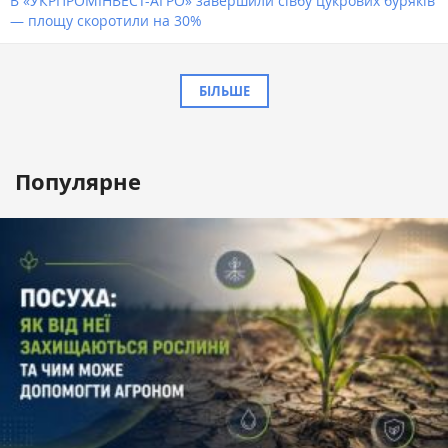
В «УКРПРОМІНВЕСТ-АГРО» завершили сівбу цукрових буряків
— площу скоротили на 30%
БІЛЬШЕ
Популярне