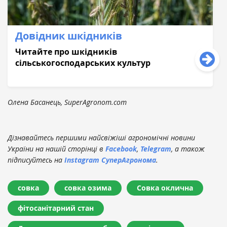
Довідник шкідників
Читайте про шкідників
сільськогосподaрських культур
Олена Басанець, SuperAgronom.com
Дізнавайтесь першими найсвіжіші агрономічні новини
України на нашій сторінці в
Facebook
,
Telegram
, а також
підписуйтесь на
Instagram СуперАгронома
.
совка
совка озима
Совка оклична
фітосанітарний стан