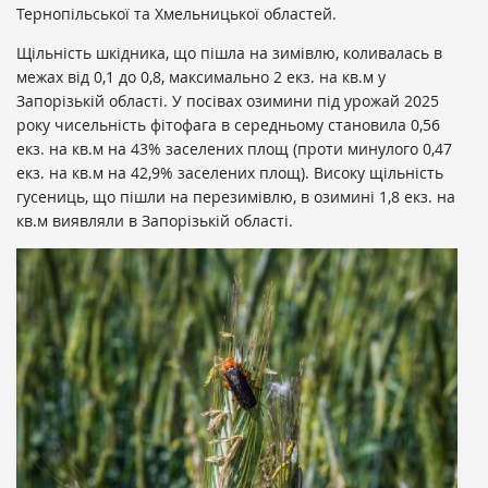
Тернопільської та Хмельницької областей.
Щільність шкідника, що пішла на зимівлю, коливалась в
межах від 0,1 до 0,8, максимально 2 екз. на кв.м у
Запорізькій області. У посівах озимини під урожай 2025
року чисельність фітофага в середньому становила 0,56
екз. на кв.м на 43% заселених площ (проти минулого 0,47
екз. на кв.м на 42,9% заселених площ). Високу щільність
гусениць, що пішли на перезимівлю, в озимині 1,8 екз. на
кв.м виявляли в Запорізькій області.