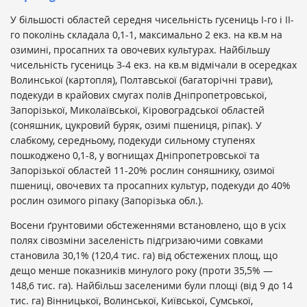
У більшості областей середня чисельність гусениць І-го і ІІ-
го поколінь складала 0,1-1, максимально 2 екз. на кв.м на
озимині, просапних та овочевих культурах. Найбільшу
чисельність гусениць 3-4 екз. на кв.м відмічали в осередках
Волинської (картопля), Полтавської (багаторічні трави),
подекуди в крайових смугах полів Дніпропетровської,
Запорізької, Миколаївської, Кіровоградської областей
(соняшник, цукровий буряк, озимі пшениця, ріпак). У
слабкому, середньому, подекуди сильному ступенях
пошкоджено 0,1-8, у вогнищах Дніпропетровської та
Запорізької областей 11-20% рослин соняшнику, озимої
пшениці, овочевих та просапних культур, подекуди до 40%
рослин озимого ріпаку (Запорізька обл.).
Восени ґрунтовими обстеженнями встановлено, що в усіх
полях сівозміни заселеність підгризаючими совками
становила 30,1% (120,4 тис. га) від обстежених площ, що
дещо менше показників минулого року (проти 35,5% —
148,6 тис. га). Найбільш заселеними були площі (від 9 до 14
тис. га) Вінницької, Волинської, Київської, Сумської,