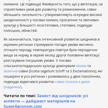
озимини. Це підвищує ймовірність того, що у вегетацію, за
сприятливих умов для розвитку та розмноження, совки
збільшать чисельність і утворюватимуть осередки високої
шкодочинності у посівах озимих, просапних та овочевих
культур у більшості лісостепових, степових, подекуди
поліських, областей.
Як зазначається, торік інтенсивний розвиток шкідників в
окремих регіонах стримували погодні умови весняно-
літнього періоду, температура повітря була періодично
вища за норму, в окремі місяці другої половини вегетації
реєстрували посушливі умови. У посівах
сільськогосподарських культур домінували
озима
та
оклична
совки (Scotia segetum Schiff та S.Exclamationis), які
поширені в усіх регіонах і розвивались у двох поколіннях,
подекуди відмічався розвиток
совки іпсилон
і
дикої
(південної)
.
Читати по темі:
Захист від шкідників: усі
аспекти — дайджест матеріалів на
SuperAgronom.com