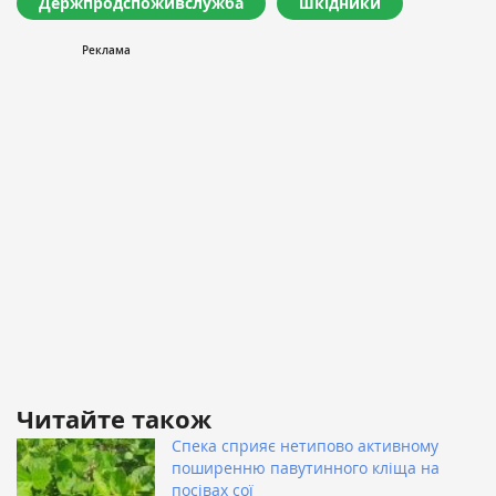
Держпродспоживслужба
шкідники
Читайте також
Спека сприяє нетипово активному
поширенню павутинного кліща на
посівах сої