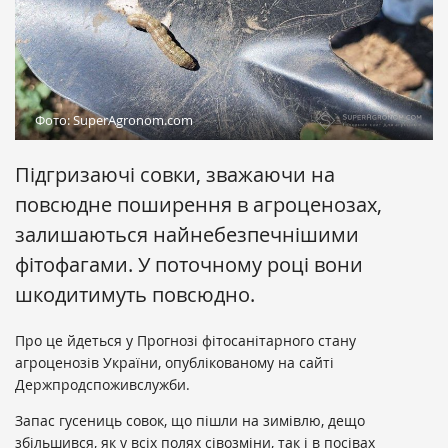
Фото: SuperAgronom.com
Підгризаючі совки, зважаючи на
повсюдне поширення в агроценозах,
залишаються найнебезпечнішими
фітофагами. У поточному році вони
шкодитимуть повсюдно.
Про це йдеться у Прогнозі фітосанітарного стану
агроценозів України, опублікованому на сайті
Держпродспоживслужби.
Запас гусениць совок, що пішли на зимівлю, дещо
збільшився, як у всіх полях сівозміни, так і в посівах