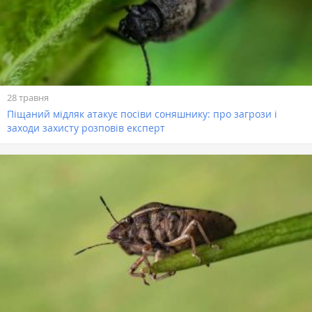
28 травня
Піщаний мідляк атакує посіви соняшнику: про загрози і
заходи захисту розповів експерт