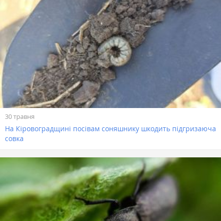
30 травня
На Кіровоградщині посівам соняшнику шкодить підгризаюча
совка