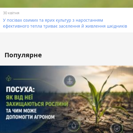
30 квітня
У посівах озимих та ярих культур з наростанням
ефективного тепла триває заселення й живлення шкідників
Популярне