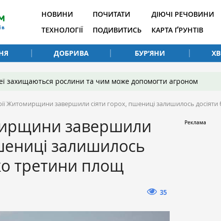
НОВИНИ
ПОЧИТАТИ
ДІЮЧІ РЕЧОВИНИ
ТЕХНОЛОГІЇ
ПОДИВИТИСЬ
КАРТА ҐРУНТІВ
НЯ
ДОБРИВА
БУР’ЯНИ
Х
 неї захищаються рослини та чим може допомогти агроном
рії Житомирщини завершили сіяти горох, пшениці залишилось досіяти
мирщини завершили
пшениці залишилось
ко третини площ
35