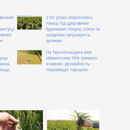
вклали
У ЄС різко скоротились
площі під цукровими
антусу:
буряками: посуха, спека та
новлює
шкідники загрожують
ти
урожаю
На Тернопільщині вже
дощі
обмолотили 70% озимого
ання,
ячменю: урожайність
вища,
перевищує торішню