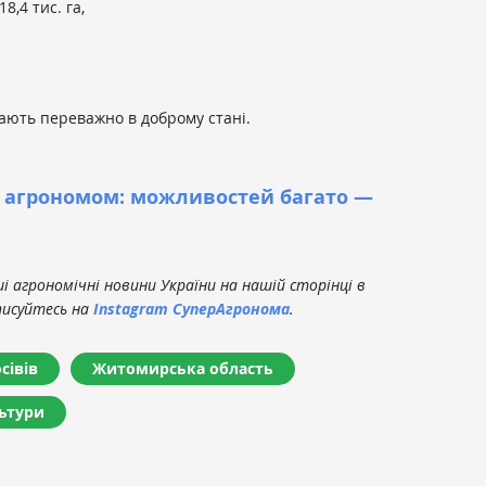
,4 тис. га,
ають переважно в доброму стані.
и агрономом: можливостей багато —
 агрономічні новини України на нашій сторінці в
писуйтесь на
Instagram СуперАгронома
.
сівів
Житомирська область
ьтури