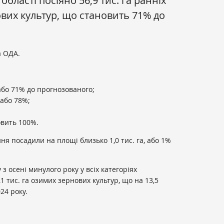
області посіяно 56,9 тис. га ранніх
вих культур, що становить 71% до
 ОДА.
 або 71% до прогнозованого;
 або 78%;
новить 100%.
я посадили на площі близько 1,0 тис. га, або 1%
 з осені минулого року у всіх категоріях
1 тис. га озимих зернових культур, що на 13,5
024 року.