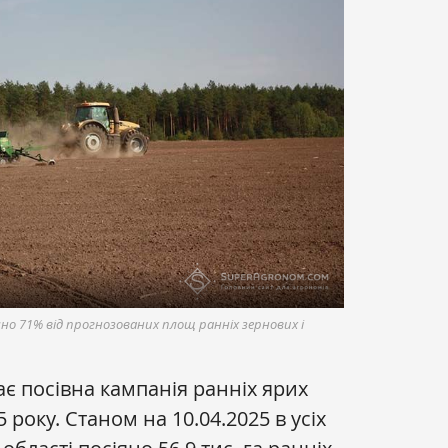
но 71% від прогнозованих площ ранніх зернових і
 посівна кампанія ранніх ярих
 року. Станом на 10.04.2025 в усіх