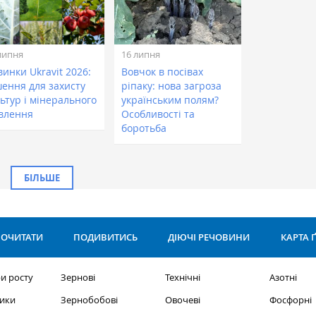
липня
16 липня
инки Ukravit 2026:
Вовчок в посівах
шення для захисту
ріпаку: нова загроза
ьтур і мінерального
українським полям?
влення
Особливості та
боротьба
БІЛЬШЕ
ОЧИТАТИ
ПОДИВИТИСЬ
ДІЮЧІ РЕЧОВИНИ
КАРТА 
и росту
Зернові
Технічні
Азотні
ики
Зернобобові
Овочеві
Фосфорні