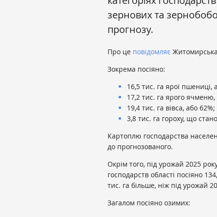
категоріях господарств 
зернових та зернобобо
прогнозу.
Про це
повідомляє
Житомирська
Зокрема посіяно:
16,5 тис. га ярої пшениці,
17,2 тис. га ярого ячменю,
19,4 тис. га вівса, або 62%;
3,8 тис. га гороху, що ста
Картоплю господарства населенн
до прогнозованого.
Окрім того, під урожай 2025 року
господарств області посіяно 134,
тис. га більше, ніж під урожай 2
Загалом посіяно озимих: