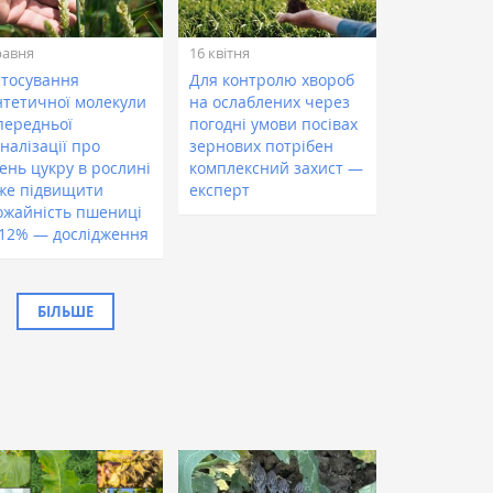
равня
16 квітня
стосування
Для контролю хвороб
нтетичної молекули
на ослаблених через
передньої
погодні умови посівах
налізації про
зернових потрібен
ень цукру в рослині
комплексний захист —
же підвищити
експерт
ожайність пшениці
 12% — дослідження
БІЛЬШЕ