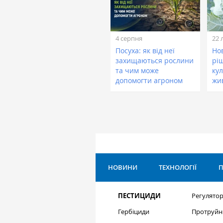
4 серпня
22 
Посуха: як від неї
Нов
захищаються рослини
рі
та чим може
кул
допомогти агроном
жи
НОВИНИ
ТЕХНОЛОГІЇ
П
ПЕСТИЦИДИ
Регулятор
Гербіциди
Протруйн