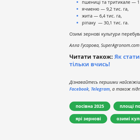
пшениці та тритикале — 118
ячменю — 9,2 тис. га,
жита — 6,4 тис. га,
ріпаку — 30,1 тис. га.
Озимі зернові культури перебув
Алла Гусарова, SuperAgronom.com
Читати також:
Як стат
тільки вчись!
Дізнавайтесь першими найсвіжіші
Facebook
,
Telegram
, а також під
посівна 2025
площі по
ярі зернові
озимі кул