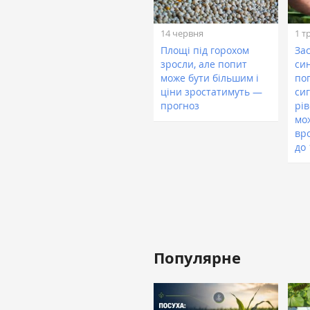
14 червня
1 т
Площі під горохом
За
зросли, але попит
си
може бути більшим і
по
ціни зростатимуть —
сиг
прогноз
рів
мо
вр
до
Популярне