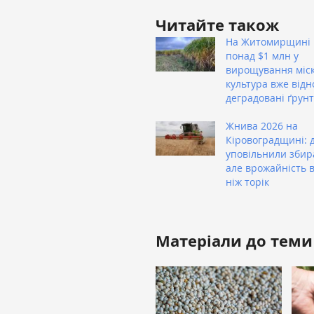
Читайте також
На Житомирщині 
понад $1 млн у
вирощування міск
культура вже від
деградовані ґрун
Жнива 2026 на
Кіровоградщині: 
уповільнили збир
але врожайність 
ніж торік
Матеріали до теми