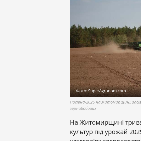
Фото: SuperAgronom.com
Посівна-2025 на Житомирщині: засія
зернобобових
На Житомирщині триває
культур під урожай 2025