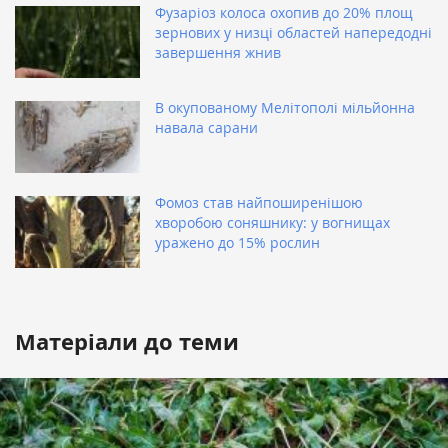
Фузаріоз колоса охопив до 20% площ
зернових у низці областей напередодні
завершення жнив
В окупованому Мелітополі мільйонна
навала сарани
Фомоз став найпоширенішою
хворобою соняшнику: у вогнищах
уражено до 15% рослин
Матеріали до теми