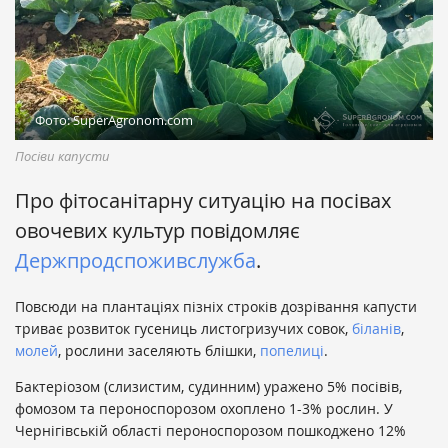
Фото: SuperAgronom.com
Посіви капусти
Про фітосанітарну ситуацію на посівах
овочевих культур повідомляє
Держпродспоживслужба
.
Повсюди на плантаціях пізніх строків дозрівання капусти
триває розвиток гусениць листогризучих совок,
біланів
,
молей
, рослини заселяють блішки,
попелиці
.
Бактеріозом (слизистим, судинним) уражено 5% посівів,
фомозом та пероноспорозом охоплено 1-3% рослин. У
Чернігівській області пероноспорозом пошкоджено 12%