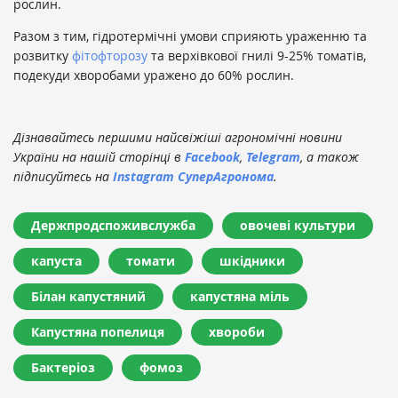
рослин.
Разом з тим, гідротермічні умови сприяють ураженню та
розвитку
фітофторозу
та верхівкової гнилі 9-25% томатів,
подекуди хворобами уражено до 60% рослин.
Дізнавайтесь першими найсвіжіші агрономічні новини
України на нашій сторінці в
Facebook
,
Telegram
, а також
підписуйтесь на
Instagram СуперАгронома
.
Держпродспоживслужба
овочеві культури
капуста
томати
шкідники
Білан капустяний
капустяна міль
Капустяна попелиця
хвороби
Бактеріоз
фомоз