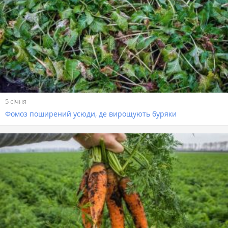
5 січня
Фомоз поширений усюди, де вирощують буряки