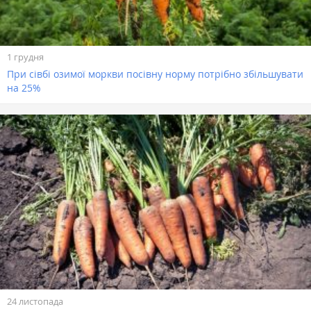
1 грудня
При сівбі озимої моркви посівну норму потрібно збільшувати
на 25%
24 листопада