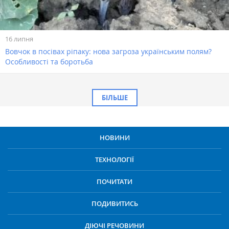
16 липня
Вовчок в посівах ріпаку: нова загроза українським полям?
Особливості та боротьба
БІЛЬШЕ
НОВИНИ
ТЕХНОЛОГІЇ
ПОЧИТАТИ
ПОДИВИТИСЬ
ДІЮЧІ РЕЧОВИНИ