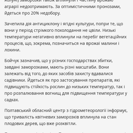
аграрії недоотримають. За оптимістичними пронозами,
йдеться про 20% недобору.
Зачепила дія антициклону і ягідні культури, попри те, що
вони у період стрімкого похолодання не цвіли. Низькі
температури негативно вплинули на перебіг вегетаційних
процесів, що, зокрема, позначиться на врожаї малини і
лохини.
Бойчук зазначив, що у різних господарствах збитки,
завдані заморозками, мають різні масштаби. Вони
залежать від того, до яких засобів захисту вдавалися
садівники. Йдеться як про застосування препаратів, які
підвищують стійкість рослин до низьких температур, так і
про розпалювання вогнищ для підвищення температури у
садках.
Полтавський обласний центр з гідрометеорології інформує,
що тривалість квітневих заморозків вплинула на стан
плодових дерев, що вже розквітли.