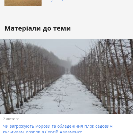
Матеріали до теми
2 лютого
Чи загрожують морози та обледеніння гілок садовим
культурам, розповів Сергій Авраменко