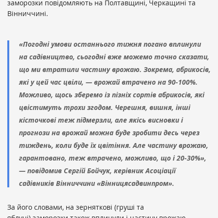
заморозки повідомляють на Полтавщині, Черкащині та
Вінниччині.
«Погодні умови останнього тижня погано вплинули
на садівництво, сьогодні вже можемо точно сказати,
що ми втратили частину врожаю. Зокрема, абрикосів,
які у цей час цвіли, — врожай втрачено на 90-100%.
Можливо, щось зберемо із пізніх сортів абрикосів, які
цвістимуть трохи згодом. Черешня, вишня, інші
кісточкові теж підмерзли, але якісь висновки і
прогнози на врожай можна буде зробити десь через
тиждень, коли буде їх цвітіння. Але частину врожаю,
гарантовано, теж втрачено, можливо, що і 20-30%»,
— повідомив Сергій Бойчук, керівник Асоціації
садівників Вінниччини «Вінницясадвинпром».
За його словами, на зерняткові (груші та
яблуні) заморозки також вплинули і частину врожаю