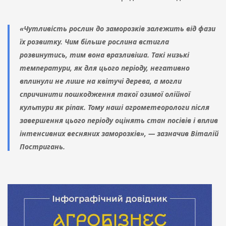
«Чутливість рослин до заморозків залежить від фази
їх розвитку. Чим більше рослина встигла
розвинутись, тим вона вразливіша. Такі низькі
температури, як для цього періоду, негативно
вплинули не лише на квітучі дерева, а могли
спричинити пошкодження такої озимої олійної
культури як ріпак. Тому наші агрометеорологи після
завершення цього періоду оцінять стан посівів і вплив
інтенсивних весняних заморозків», — зазначив Віталій
Постригань.