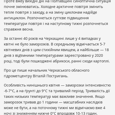
Проте вжеу вихідні дні на Полтавщині синоптична ситуація
почне змінюватись. Холодне арктичне повітря змінить
тепле повітря з заходу, а на зміну циклонам надійде
антициклон. Розпочнеться суттєве підвищення
температури повітря і на наступному тижні розпочнеться
справжня весна.
За останні 40 років на Черкащині лише у 4 випадках у
квітні не було заморозків. В середньому відмічається 5-7
квітневих днів з цим стихійним явищем, а найбільше — 18
днів з від’ємними температурами зареєстровано у 2020
році, тоді були пошкоджені абрикоси, ранні сходи картоплі.
Про це пише начальник Черкаського обласного
гідрометцентру Віталій Постригань.
Особливість нинішнього квітня — заморозки інтенсивністю
-6-7°С, а на ґрунті до 9°С та тривалий період. Тривалість дії
таких низьких температур має важливе значення. Якщо
заморозок тривав до 1 години — масштабних наслідків
може не бути, а на поточному тижні ми відмічаємо вже 4
ночі зі зниженням нижче 0°С впродовж 10-13 годин.