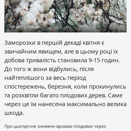
Фото: Суспільне
Заморозки в першій декаді квітня є
звичайним явищем, але в цьому році їх
добова тривалість становила 9-15 годин.
До того ж вони відбулись, після
найтеплішого за весь період
спостережень, березня, коли прокинулись
та розквітли багато плодових дерев. Саме
через це їм нанесена максимально велика
шкода.
Про цьогорічне зниженн врожаю плодових через