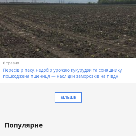
6 травня
Пересів ріпаку, недобір урожаю кукурудзи та соняшнику,
пошкоджена пшениця — наслідки заморозків на півдні
БІЛЬШЕ
Популярне