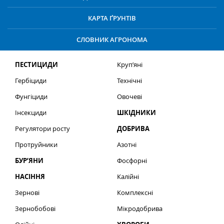
КАРТА ҐРУНТІВ
СЛОВНИК АГРОНОМА
ПЕСТИЦИДИ
Круп’яні
Гербіциди
Технічні
Фунгіциди
Овочеві
Інсекциди
ШКІДНИКИ
Регулятори росту
ДОБРИВА
Протруйники
Азотні
БУР’ЯНИ
Фосфорні
НАСІННЯ
Калійні
Зернові
Комплексні
Зернобобові
Мікродобрива