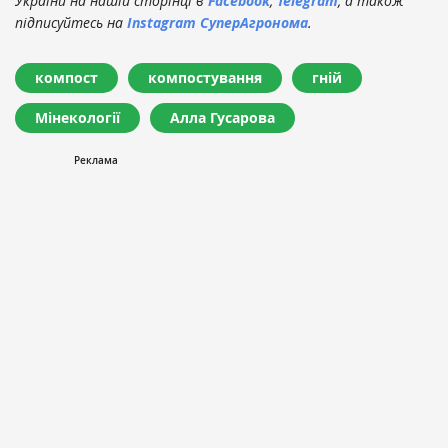
України на нашій сторінці в
Facebook
,
Telegram
, а також
підписуйтесь на
Instagram СуперАгронома
.
компост
компостування
гній
Мінекології
Алла Гусарова