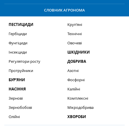
СЛОВНИК АГРОНОМА
ПЕСТИЦИДИ
Круп’яні
Гербіциди
Технічні
Фунгіциди
Овочеві
Інсекциди
ШКІДНИКИ
Регулятори росту
ДОБРИВА
Протруйники
Азотні
БУР’ЯНИ
Фосфорні
НАСІННЯ
Калійні
Зернові
Комплексні
Зернобобові
Мікродобрива
Олійні
ХВОРОБИ