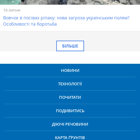
16 липня
Вовчок в посівах ріпаку: нова загроза українським полям?
Особливості та боротьба
БІЛЬШЕ
НОВИНИ
ТЕХНОЛОГІЇ
ПОЧИТАТИ
ПОДИВИТИСЬ
ДІЮЧІ РЕЧОВИНИ
КАРТА ҐРУНТІВ