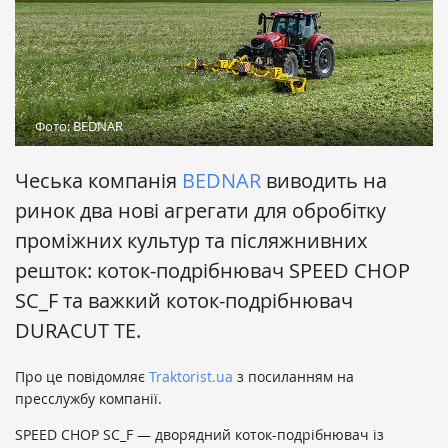
Фото: BEDNAR
Чеська компанія
BEDNAR
виводить на
ринок два нові агрегати для обробітку
проміжних культур та післяжнивних
решток: коток-подрібнювач SPEED CHOP
SC_F та важкий коток-подрібнювач
DURACUT TE.
Про це повідомляє
Traktorist.ua
з посиланням на
пресслужбу компанії.
SPEED CHOP SC_F — дворядний коток-подрібнювач із