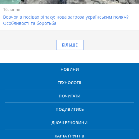
16 липня
Вовчок в посівах ріпаку: нова загроза українським полям?
Особливості та боротьба
БІЛЬШЕ
НОВИНИ
ТЕХНОЛОГІЇ
ПОЧИТАТИ
ПОДИВИТИСЬ
ДІЮЧІ РЕЧОВИНИ
КАРТА ҐРУНТІВ