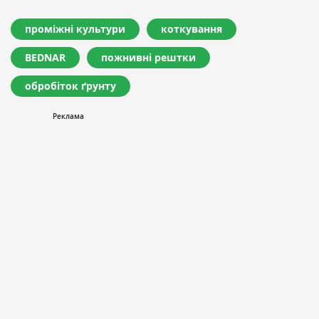
проміжні культури
коткування
BEDNAR
пожнивні рештки
обробіток ґрунту