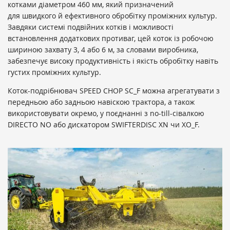
котками діаметром 460 мм, який призначений
для швидкого й ефективного обробітку проміжних культур.
Завдяки системі подвійних котків і можливості
встановлення додаткових противаг, цей коток із робочою
шириною захвату 3, 4 або 6 м, за словами виробника,
забезпечує високу продуктивність і якість обробітку навіть
густих проміжних культур.
Коток-подрібнювач SPEED CHOP SC_F можна агрегатувати з
передньою або задньою навіскою трактора, а також
використовувати окремо, у поєднанні з no-till-сівалкою
DIRECTO NO або дискатором SWIFTERDISC XN чи XO_F.