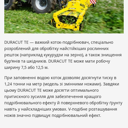
DURACUT TE — важкий коток-подрібнювач, спеціально
розроблений для обробітку найстійкіших рослинних
решток (наприклад кукурудзи на зерно), а також знищення
бур’янів та шкідників. DURACUT TE може мати робочу
ширину 7,5 або 12,5 м.
При заповненні водою коток дозволяє досягнути тиску в
1,24 тонни на метр (модель зі змінними ножами). Завдяки
цьому DURACUT TE може досягти оптимального
притискного зусилля для забезпечення кращого
подрібнювального ефекту й поверхневого обробітку ґрунту
навіть у найскладніших умовах. V-подібне розташування
ножів значно підвищує подрібнювальний ефект.