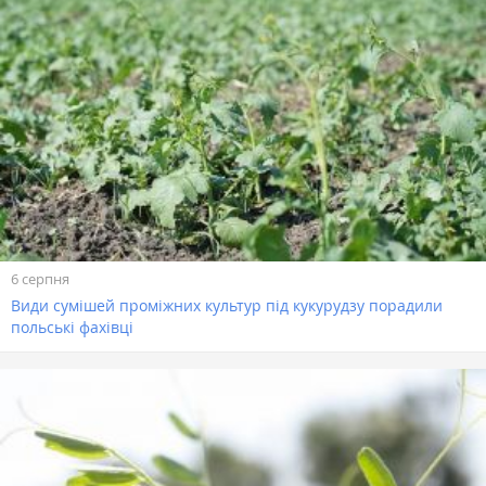
6 серпня
Види сумішей проміжних культур під кукурудзу порадили
польські фахівці