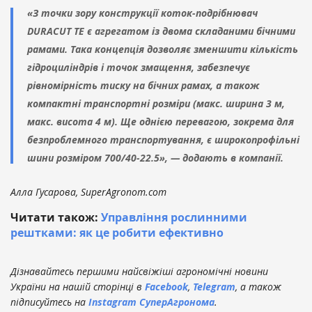
«З точки зору конструкції коток-подрібнювач
DURACUT TE є агрегатом із двома складаними бічними
рамами. Така концепція дозволяє зменшити кількість
гідроциліндрів і точок змащення, забезпечує
рівномірність тиску на бічних рамах, а також
компактні транспортні розміри (макс. ширина 3 м,
макс. висота 4 м). Ще однією перевагою, зокрема для
безпроблемного транспортування, є широкопрофільні
шини розміром 700/40-22.5», — додають в компанії.
Алла Гусарова, SuperAgronom.com
Читати також:
Управління рослинними
рештками: як це робити ефективно
Дізнавайтесь першими найсвіжіші агрономічні новини
України на нашій сторінці в
Facebook
,
Telegram
, а також
підписуйтесь на
Instagram СуперАгронома
.