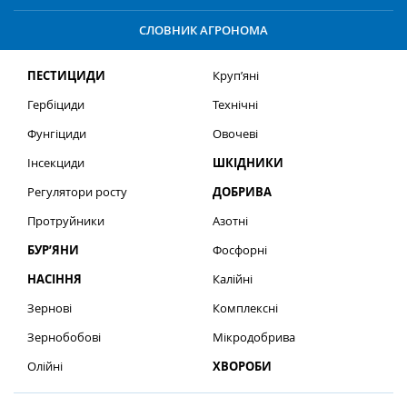
СЛОВНИК АГРОНОМА
ПЕСТИЦИДИ
Круп’яні
Гербіциди
Технічні
Фунгіциди
Овочеві
Інсекциди
ШКІДНИКИ
Регулятори росту
ДОБРИВА
Протруйники
Азотні
БУР’ЯНИ
Фосфорні
НАСІННЯ
Калійні
Зернові
Комплексні
Зернобобові
Мікродобрива
Олійні
ХВОРОБИ